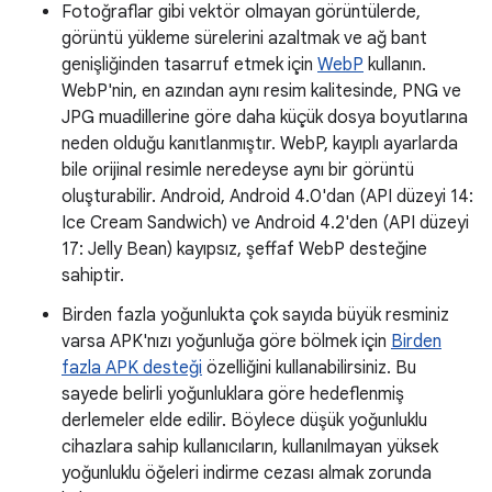
Fotoğraflar gibi vektör olmayan görüntülerde,
görüntü yükleme sürelerini azaltmak ve ağ bant
genişliğinden tasarruf etmek için
WebP
kullanın.
WebP'nin, en azından aynı resim kalitesinde, PNG ve
JPG muadillerine göre daha küçük dosya boyutlarına
neden olduğu kanıtlanmıştır. WebP, kayıplı ayarlarda
bile orijinal resimle neredeyse aynı bir görüntü
oluşturabilir. Android, Android 4.0'dan (API düzeyi 14:
Ice Cream Sandwich) ve Android 4.2'den (API düzeyi
17: Jelly Bean) kayıpsız, şeffaf WebP desteğine
sahiptir.
Birden fazla yoğunlukta çok sayıda büyük resminiz
varsa APK'nızı yoğunluğa göre bölmek için
Birden
fazla APK desteği
özelliğini kullanabilirsiniz. Bu
sayede belirli yoğunluklara göre hedeflenmiş
derlemeler elde edilir. Böylece düşük yoğunluklu
cihazlara sahip kullanıcıların, kullanılmayan yüksek
yoğunluklu öğeleri indirme cezası almak zorunda