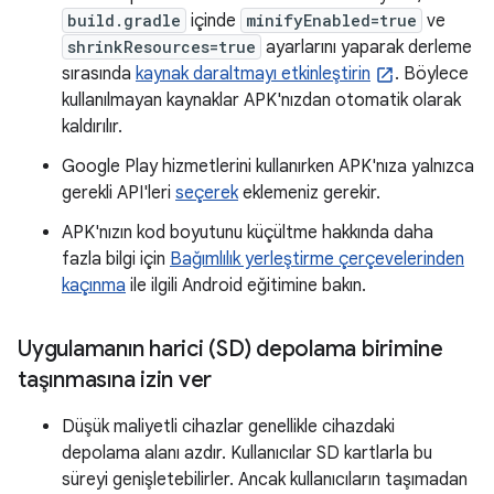
build.gradle
içinde
minifyEnabled=true
ve
shrinkResources=true
ayarlarını yaparak derleme
sırasında
kaynak daraltmayı etkinleştirin
. Böylece
kullanılmayan kaynaklar APK'nızdan otomatik olarak
kaldırılır.
Google Play hizmetlerini kullanırken APK'nıza yalnızca
gerekli API'leri
seçerek
eklemeniz gerekir.
APK'nızın kod boyutunu küçültme hakkında daha
fazla bilgi için
Bağımlılık yerleştirme çerçevelerinden
kaçınma
ile ilgili Android eğitimine bakın.
Uygulamanın harici (SD) depolama birimine
taşınmasına izin ver
Düşük maliyetli cihazlar genellikle cihazdaki
depolama alanı azdır. Kullanıcılar SD kartlarla bu
süreyi genişletebilirler. Ancak kullanıcıların taşımadan