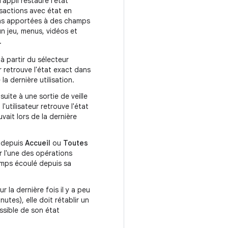
'appli restaure l'état
nsactions avec état en
ons apportées à des champs
n jeu, menus, vidéos et
.
 à partir du sélecteur
eur retrouve l'état exact dans
 la dernière utilisation.
suite à une sortie de veille
 l'utilisateur retrouve l'état
uvait lors de la dernière
e depuis
Accueil
ou
Toutes
er l'une des opérations
emps écoulé depuis sa
ur la dernière fois il y a peu
utes), elle doit rétablir un
ssible de son état