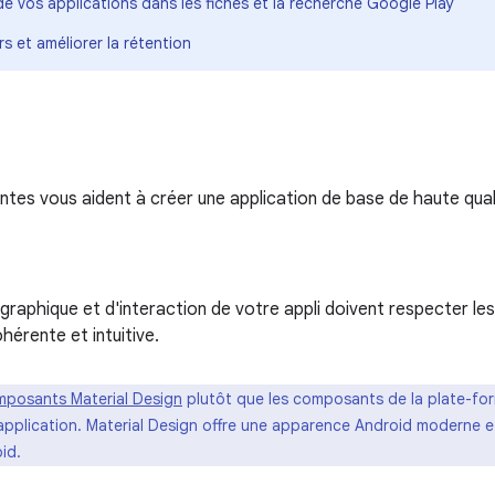
de vos applications dans les fiches et la recherche Google Play
rs et améliorer la rétention
ntes vous aident à créer une application de base de haute qual
raphique et d'interaction de votre appli doivent respecter les
hérente et intuitive.
posants Material Design
plutôt que les composants de la plate-fo
re application. Material Design offre une apparence Android moderne e
id.