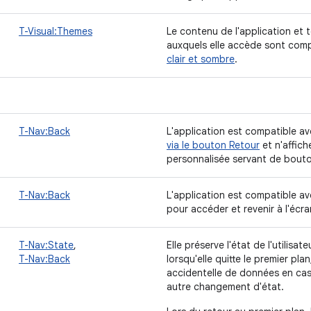
T-Visual:Themes
Le contenu de l'application et
auxquels elle accède sont comp
clair et sombre
.
T-Nav:Back
L'application est compatible av
via le bouton Retour
et n'affic
personnalisée servant de bouto
T-Nav:Back
L'application est compatible av
pour accéder et revenir à l'écra
T-Nav:State
,
Elle préserve l'état de l'utilisa
T-Nav:Back
lorsqu'elle quitte le premier pl
accidentelle de données en cas 
autre changement d'état.