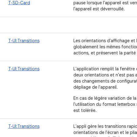
T-SD-Card
pause lorsque l'appareil est ver
l'appareil est déverrouillé.
T-UI:Transitions
Les orientations d'affichage et 
globalement les mêmes fonction
actions, et préservent la parité
T-UI:Transitions
L'application remplit la fenêtre 
deux orientations et n'est pas 
des changements de configuratio
dépliage de l'appareil.
En cas de légère variation de la
l'utilisation du format letterbo
est tolérée.
T-UI:Transitions
L'appli gère les transitions rapi
orientations de l'écran et le pl