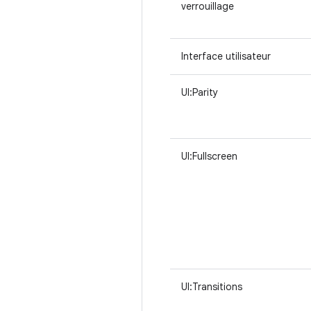
verrouillage
Interface utilisateur
UI:Parity
UI:Fullscreen
UI:Transitions