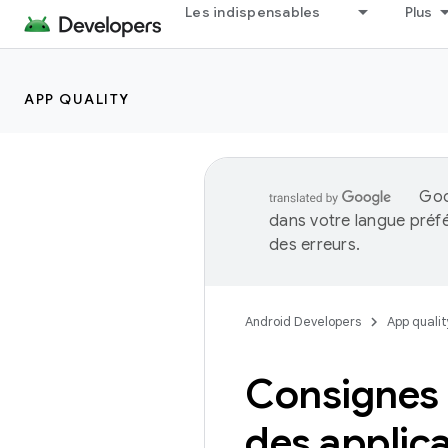
Les indispensables
Plus
APP QUALITY
Goo
dans votre langue préf
des erreurs.
Android Developers
App qualit
Consignes f
des applic