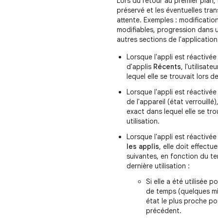
Lors du retour au premier plan, l
préservé et les éventuelles tra
attente. Exemples : modificati
modifiables, progression dans u
autres sections de l'application
Lorsque l'appli est réactivée
d'applis
Récents
, l'utilisat
lequel elle se trouvait lors de
Lorsque l'appli est réactivée 
de l'appareil (état verrouillé),
exact dans lequel elle se tro
utilisation.
Lorsque l'appli est réactivé
les applis
, elle doit effectu
suivantes, en fonction du t
dernière utilisation :
Si elle a été utilisée po
de temps (quelques min
état le plus proche po
précédent.