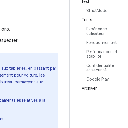
test
StrictMode
Tests
tions.
Expérience
utilisateur
respecter.
Fonctionnement
Performances et
stabilité
Confidentialité
 aux tablettes, en passant par
et sécurité
ssement pour voiture, les
Google Play
u bureau permettent aux
Archiver
damentales relatives à la
an