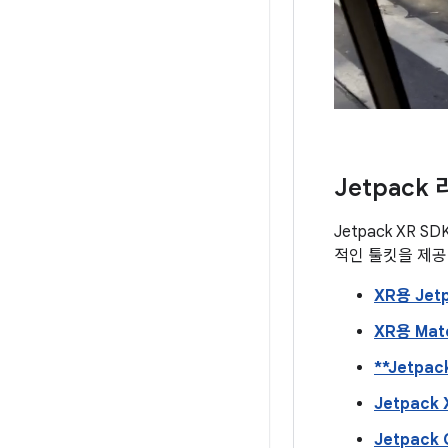
Jetpac
Jetpack XR 
적인 툴킷을 제공합
XR용 Jet
XR용 Mate
**Jetpac
Jetpack
Jetpack