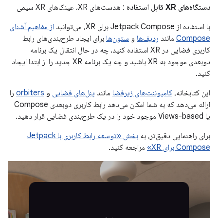
دستگاه‌های XR قابل استفاده
: هدست‌های XR، عینک‌های XR سیمی
با استفاده از Jetpack Compose برای XR، می‌توانید
از مفاهیم آشنای
Compose
مانند
ردیف‌ها
و
ستون‌ها
برای ایجاد طرح‌بندی‌های رابط
کاربری فضایی در XR استفاده کنید، چه در حال انتقال یک برنامه
دوبعدی موجود به XR باشید و چه یک برنامه XR جدید را از ابتدا ایجاد
کنید.
این کتابخانه،
کامپوننت‌های زیرفضا
مانند
پنل‌های فضایی
و
orbiters
را
ارائه می‌دهد که به شما امکان می‌دهد رابط کاربری دوبعدی Compose
یا Views-based موجود خود را در یک طرح‌بندی فضایی قرار دهید.
برای راهنمایی دقیق‌تر، به
بخش «توسعه رابط کاربری با Jetpack
Compose برای XR»
مراجعه کنید.