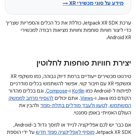
מידע על סוגי מכשירי XR →
ערכת Jetpack XR SDK כוללת את כל הכלים והספריות שצריך
כדי ליצור חוויות סוחפות וחוויות מציאות רבודה למכשירי
Android XR.
יצירת חוויות סוחפות לחלוטין
טירגוט מכשירים ייעודיים ברמת דיוק גבוהה, כמו משקפי XR
ומשקפי XR עם חיבור קווי. אפשר להשתמש בכלים מודרניים
לפיתוח ל-Android כמו
Kotlin
ו-
Compose
, וגם בכלים מהדור
הקודם כמו Java ו-
Views
. אתם יכולים
להוסיף מרחב לממשק
המשתמש
,
לטעון ולעבד מודלים בתלת-ממד
ולהבין את
העולם האמיתי באופן סמנטי.
אם כבר יש לכם אפליקציה לנייד או למסך גדול ב-Android, ‏
Jetpack XR SDK
מוסיף לאפליקציה ממד חדש
על ידי הוספת