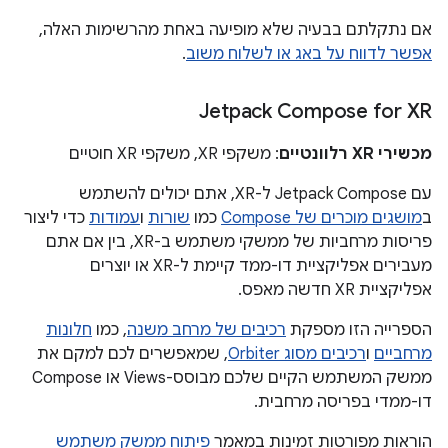
אם נתקלתם בבעיה שלא מופיעה באחת מהרשימות האלה,
אפשר לדווח על באג או לשלוח משוב
.
‫Jetpack Compose for XR
מכשירי XR רלוונטיים
: משקפי XR, משקפי XR חוטיים
עם Jetpack Compose ל-XR, אתם יכולים להשתמש
ב
מושגים מוכרים של Compose
כמו
שורות
ו
עמודות
כדי ליצור
פריסות מרחביות של ממשקי משתמש ב-XR, בין אם אתם
מעבירים אפליקציית דו-ממד קיימת ל-XR או יוצרים
אפליקציית XR חדשה מאפס.
הספרייה הזו מספקת
רכיבים של מרחב משנה
, כמו
חלונות
מרחביים
ו
רכיבים מסוג Orbiter
, שמאפשרים לכם למקם את
ממשק המשתמש הקיים שלכם מבוסס-Views או Compose
דו-ממדי בפריסה מרחבית.
הוראות מפורטות זמינות במאמר
פיתוח ממשק משתמש