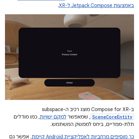
באמצעות Jetpack Compose ל-XR
.
ב-Compose for XR מוצג רכיב ה-subspace
SceneCoreEntity
, שמאפשר
למקם ישויות
, כמו מודלים
תלת-ממדיים, ביחס לממשק המשתמש.
כך מוסיפים מרחביות לאפליקציית Android קיימת
. אפשר גם