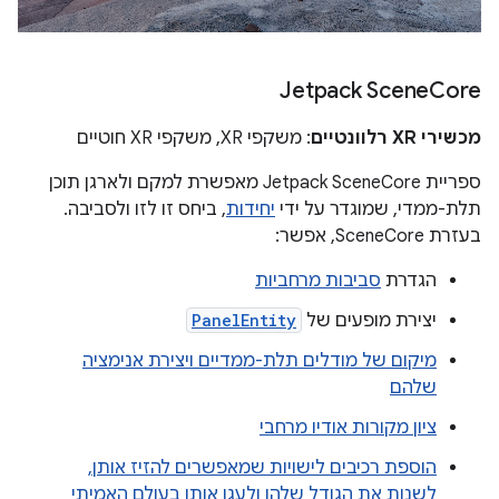
Jetpack Scene
Core
מכשירי XR רלוונטיים
: משקפי XR, משקפי XR חוטיים
ספריית Jetpack SceneCore מאפשרת למקם ולארגן תוכן
תלת-ממדי, שמוגדר על ידי
יחידות
, ביחס זו לזו ולסביבה.
בעזרת SceneCore, אפשר:
הגדרת
סביבות מרחביות
יצירת מופעים של
PanelEntity
מיקום של מודלים תלת-ממדיים ויצירת אנימציה
שלהם
ציון מקורות אודיו מרחבי
הוספת רכיבים לישויות שמאפשרים להזיז אותן,
לשנות את הגודל שלהן ולעגן אותן בעולם האמיתי