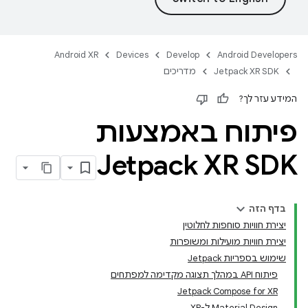
Android XR
Devices
Develop
Android Developers
Jetpack XR SDK
מדריכים
המידע עזר לך?
פיתוח באמצעות
Jetpack XR SDK
בדף הזה
יצירת חוויות סוחפות לחלוטין
יצירת חוויות מועילות ומשופרות
שימוש בספריות Jetpack
פיתוח API במהלך תצוגה מקדימה למפתחים
‫Jetpack Compose for XR
‫Material Design ל-XR