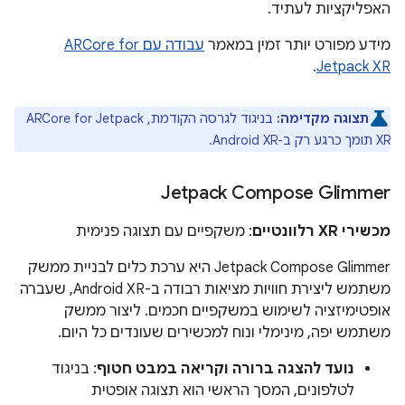
האפליקציות לעתיד.
מידע מפורט יותר זמין במאמר
עבודה עם ARCore for
.
Jetpack XR
תצוגה מקדימה:
בניגוד לגרסה הקודמת, ARCore for Jetpack
XR תומך כרגע רק ב-Android XR.
Jetpack Compose Glimmer
מכשירי XR רלוונטיים
: משקפיים עם תצוגה פנימית
‫Jetpack Compose Glimmer היא ערכת כלים לבניית ממשק
משתמש ליצירת חוויות מציאות רבודה ב-Android XR, שעברה
אופטימיזציה לשימוש במשקפיים חכמים. ליצור ממשק
משתמש יפה, מינימלי ונוח למכשירים שעונדים כל היום.
נועד להצגה ברורה וקריאה במבט חטוף
: בניגוד
לטלפונים, המסך הראשי הוא תצוגה אופטית