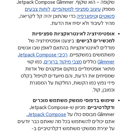
שקופה – הוא שקוף. ‫Jetpack Compose Glimmer
מספק
עיצוב ספציפי למשקפיים
,
לוחות צבעים
פשוטים
ו
טיפוגרפיה
כדי שהתוכן יהיה קל לקריאה,
מהיר לעיבוד ולא יסיח את הדעת.
אופטימיזציה לאינטראקציות ספציפיות
למכשירים לבישים
: ביצענו אופטימיזציה של
מודלים לאינטראקציות בהתאם לאופן שבו אנשים
משתמשים במשקפיים.
רכיבי Jetpack Compose
Glimmer
כוללים
מצבי מיקוד ברורים
, כמו קווי
מתאר אופטימליים במקום אפקטים של אדוות
שמסיחים את הדעת, והם מיועדים לטיפול בקלט
פיזי נפוץ כמו הקשות, החלקות על המסגרת
וכמובן, קול.
שימוש בדפוסי ממשק משתמש מוכרים
ודקלרטיביים
: מכיוון ש-Jetpack Compose
Glimmer מבוסס כולו על
Jetpack Compose
,
אתם יכולים להשתמש בכל מה שאתם כבר יודעים
על יצירת ממשקי משתמש דקלרטיביים ב-