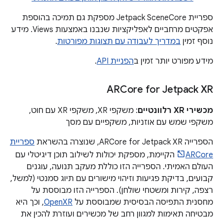
ספריית Jetpack SceneCore מספקת גם תמיכה בהוספת
אפקטים מרחביים לאפליקציות שנבנו באמצעות Views. מידע
נוסף זמין
במדריך לעבודה עם תצוגות מפורטות
.
מידע מפורט יותר זמין ב
הפניית API
.
‫ARCore for Jetpack XR
מכשירי XR רלוונטיים
: משקפי XR, משקפי XR עם חוט,
משקפי שמש עם אוזניות, משקפיים עם מסך
הספרייה ARCore for Jetpack XR, שנוצרה בהשראת
ספריית
ARCore
הקיימת, מספקת יכולות לשילוב תוכן דיגיטלי עם
העולם האמיתי. הספרייה הזו כוללת מעקב תנועה, עוגנים
קבועים, בדיקת פגיעות וזיהוי מישורים עם תיוג סמנטי (למשל,
רצפה, קירות ומשטחי שולחן). הספרייה הזו מבוססת על
מחסנית התפיסה הבסיסית שמבוססת על
OpenXR
, וכך היא
מבטיחה תאימות למגוון רחב של מכשירים ועוזרת להכין את