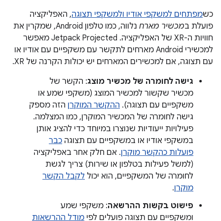
כש
מפתחים למשקפי אודיו ולמשקפי תצוגה
, האפליקציה
פועלת ב
מכשיר מארח
נלווה, כמו טלפון Android, שמקרין את
חוויות ה-XR של האפליקציה. ‫Jetpack Projected מאפשר
למכשירי Android מארחים לתקשר עם משקפיים עם אודיו או
עם תצוגה, אם למכשירים המארחים יש יכולות הקרנה של XR.
גישה לחומרה של מכשיר מוצג
: הקשר של
מכשיר שקשור למכשיר המוצג (משקפי שמע או
משקפיים עם תצוגה).
ההקשר המוקרן
הזה מספק
גישה לחומרה של המכשיר המוקרן, כמו המצלמה.
פעילויות ייעודיות שנוצרו במיוחד כדי להציג אותן
במשקפי אודיו או במשקפיים עם תצוגה
כבר
פועלות כהקשר מוקרן
. אם חלק אחר באפליקציה
(למשל פעילות בטלפון או שירות) צריך לגשת
לחומרה של המשקפיים, הוא יכול
לקבל הקשר
מוקרן
.
פישוט בקשות ההרשאה
: משקפי שמע
ומשקפיים עם תצוגה פועלים לפי
מודל ההרשאות