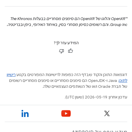
‫OpenXR™‎ והלוגו של OpenXR הם סימנים מסחריים בבעלות The Khronos
Group Inc. והם רשומים כסימן מסחרי בסין, באיחוד האירופי, ביפן ובבריטניה.
המידע עזר לך?
דוגמאות התוכן והקוד שבדף הזה כפופות לרישיונות המפורטים בקטע
רישיון
לתוכן
.‏ Java ו-OpenJDK הם סימנים מסחריים או סימנים מסחריים רשומים
של חברת Oracle ו/או של השותפים העצמאיים שלה.
עדכון אחרון: 2026-05-19 (שעון UTC).