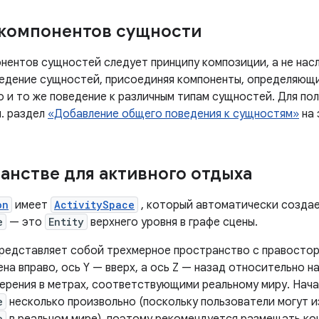
компонентов сущности
нентов сущностей следует принципу композиции, а не нас
едение сущностей, присоединяя компоненты, определяющи
о и то же поведение к различным типам сущностей. Для по
. раздел
«Добавление общего поведения к сущностям»
на 
анстве для активного отдыха
on
имеет
ActivitySpace
, который автоматически созда
e
— это
Entity
верхнего уровня в графе сцены.
 представляет собой трехмерное пространство с правосто
ена ​​вправо, ось Y — вверх, а ось Z — назад относительно 
ерения в метрах, соответствующими реальному миру. Нача
e
несколько произвольно (поскольку пользователи могут 
e