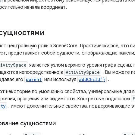
в реальном мире), поэтому рекомендуется размещать ко
носительно начала координат.
 сущностями
т центральную роль в SceneCore. Практически всё, что ви
ет, представляет собой сущности, отображающие панели, 
tivitySpace
является узлом верхнего уровня графа сцены,
ещаются непосредственно в
ActivitySpace
. Вы можете п
адавая его
parent
или используя
addChild()
.
т некоторые по умолчанию свойства, универсальные для в
ожения, вращения или видимости. Конкретные подклассы
ity
, имеют дополнительные свойства, поддерживающие э
ование сущностями