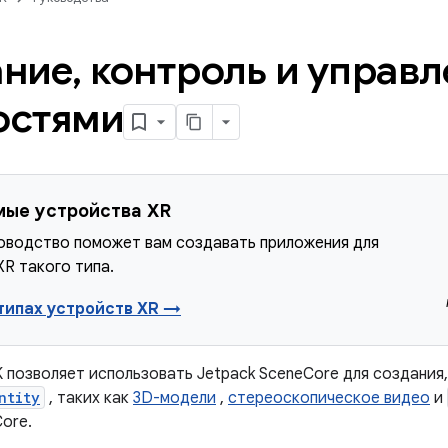
ание
,
контроль и управл
остями
ые устройства XR
оводство поможет вам создавать приложения для
XR такого типа.
 типах устройств XR →
 позволяет использовать Jetpack SceneCore для создания,
ntity
, таких как
3D-модели
,
стереоскопическое видео
и
ore.