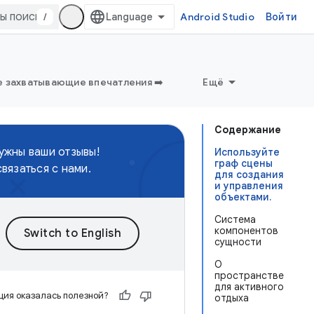
/
Android Studio
Войти
 захватывающие впечатления ➡️
Ещё
Содержание
нужны ваши отзывы!
Используйте
граф сцены
связаться с нами.
для создания
и управления
объектами.
Система
компонентов
сущности
О
пространстве
для активного
ия оказалась полезной?
отдыха