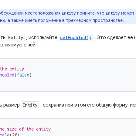
обсуждении местоположения
помните, что
может 
Entity
Entity
ны, а также иметь положение в трехмерном пространстве.
ить
Entity
, используйте
setEnabled()
. Это сделает её 
олняемую с ней.
the entity.
nabled
(
false
)
ь размер
Entity
, сохранив при этом его общую форму, и
he size of the entity
cale
(
2f
)