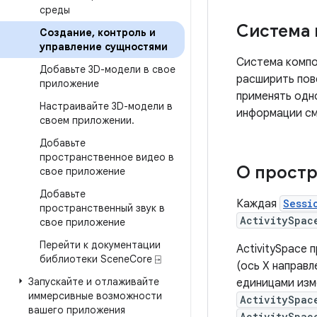
среды
Система 
Создание
,
контроль и
управление сущностями
Система компо
Добавьте 3D-модели в свое
расширить пов
приложение
применять одн
Настраивайте 3D-модели в
информации см
своем приложении
.
Добавьте
пространственное видео в
О простр
свое приложение
Добавьте
Каждая
Sessi
пространственный звук в
ActivitySpac
свое приложение
Перейти к документации
ActivitySpace
библиотеки Scene
Core ⍈
(ось X направл
Запускайте и отлаживайте
единицами изм
иммерсивные возможности
ActivitySpac
вашего приложения
ActivitySpac