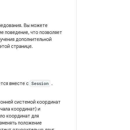
ледования. Вы можете
е поведение, что позволяет
лучения дополнительной
этой странице.
ется вместе с
Session
.
ронней системой координат
начала координат) и
ло координат для
изменять положение