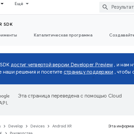
Ещё
R SDK
рименты
Каталитическая программа
Создавайте
 SDK
достиг четвертой версии Developer Preview
, и нам 
 наши решения и посетите
страницу поддержки
, чтобы 
Эта страница переведена с помощью
Cloud
 API
.
s
Develop
Devices
Android XR
Эта информац
DK
Руководства