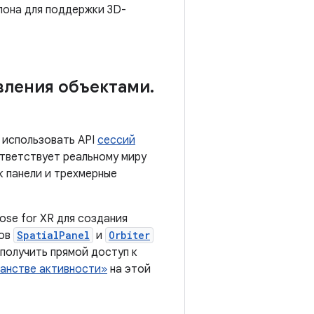
лона для поддержки 3D-
вления объектами
.
 использовать API
сессий
ответствует реальному миру
к панели и трехмерные
ose for XR для создания
ров
SpatialPanel
и
Orbiter
 получить прямой доступ к
анстве активности»
на этой