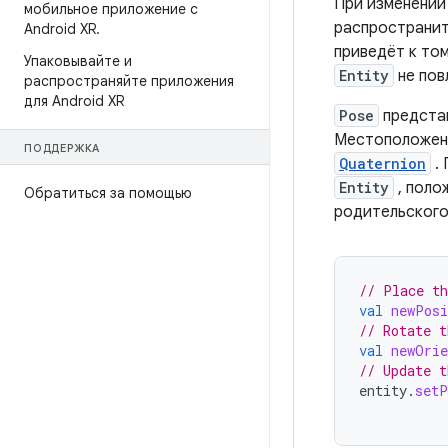
При изменении
мобильное приложение с
распространит
Android XR
.
приведёт к то
Упаковывайте и
Entity
не пов
распространяйте приложения
для Android XR
Pose
представ
Местоположен
ПОДДЕРЖКА
Quaternion
.
Entity
, поло
Обратиться за помощью
родительского
// Place th
val
newPosi
// Rotate t
val
newOrie
// Update t
entity
.
setP