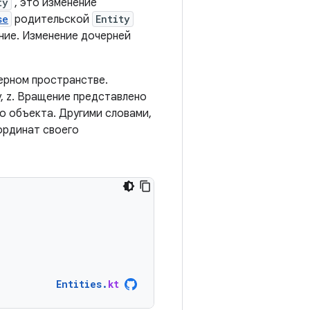
ty
, это изменение
se
родительской
Entity
ение. Изменение дочерней
ерном пространстве.
y, z. Вращение представлено
о объекта. Другими словами,
оординат своего
Entities
.
kt