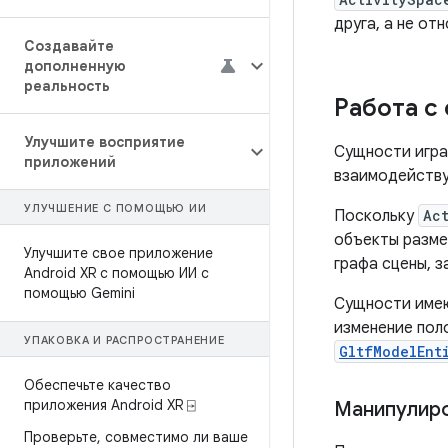
друга, а не от
Создавайте
дополненную
реальность
Работа с
Улучшите восприятие
Сущности играю
приложений
взаимодейству
УЛУЧШЕНИЕ С ПОМОЩЬЮ ИИ
Поскольку
Ac
объекты разм
Улучшите свое приложение
графа сцены, з
Android XR с помощью ИИ с
помощью Gemini
Сущности имею
изменение пол
УПАКОВКА И РАСПРОСТРАНЕНИЕ
GltfModelEnt
Обеспечьте качество
приложения Android XR ⍈
Манипулир
Проверьте
,
совместимо ли ваше