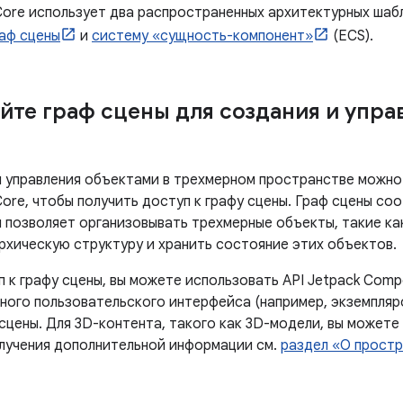
Core использует два распространенных архитектурных шаб
аф сцены
и
систему «сущность-компонент»
(ECS).
йте граф сцены для создания и упра
и управления объектами в трехмерном пространстве можно
ore, чтобы получить доступ к графу сцены. Граф сцены со
и позволяет организовывать трехмерные объекты, такие ка
архическую структуру и хранить состояние этих объектов.
 к графу сцены, вы можете использовать API Jetpack Comp
ного пользовательского интерфейса (например, экземпля
 сцены. Для 3D-контента, такого как 3D-модели, вы можете
олучения дополнительной информации см.
раздел «О простр