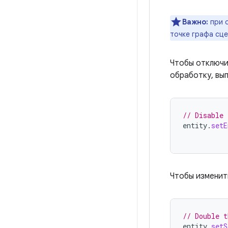
Важно:
при 
точке графа сце
Чтобы отключ
обработку, вып
// Disable 
entity
.
setE
Чтобы изменит
// Double t
entity
.
setS