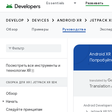
Essentials
Развивать
DEVELOP
DEVICES
ANDROID XR
JETPACK X
Обзор
Примеры
Руководства
Экспе
Android XR
Попробуйте
Посмотреть все инструменты и
технологии XR ⍐
СБОРКА ДЛЯ XR
|
JETPACK XR SDK
Translation
Обзор
Начать
Android Developer
Следуйте принципам
Jetpack XR S