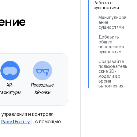
Работа с
сущностями
ение
Манипулиров
ание
сущностями
Добавить
общее
поведение к
сущностям
Создавайте
пользователь
ские 3D-
модели во
время
XR-
Проводные
выполнения.
гарнитуры
XR-очки
 управления и контроля
PanelEntity
, с помощью