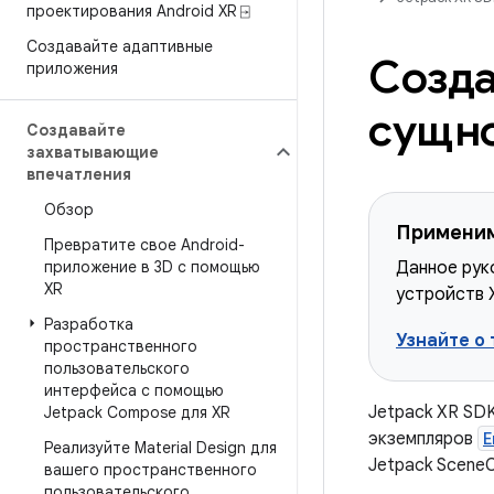
проектирования Android XR ⍈
Создавайте адаптивные
Созд
приложения
сущн
Создавайте
захватывающие
впечатления
Обзор
Применим
Превратите свое Android-
приложение в 3D с помощью
Данное рук
XR
устройств 
Разработка
Узнайте о
пространственного
пользовательского
интерфейса с помощью
Jetpack XR SDK
Jetpack Compose для XR
экземпляров
E
Реализуйте Material Design для
Jetpack SceneC
вашего пространственного
пользовательского