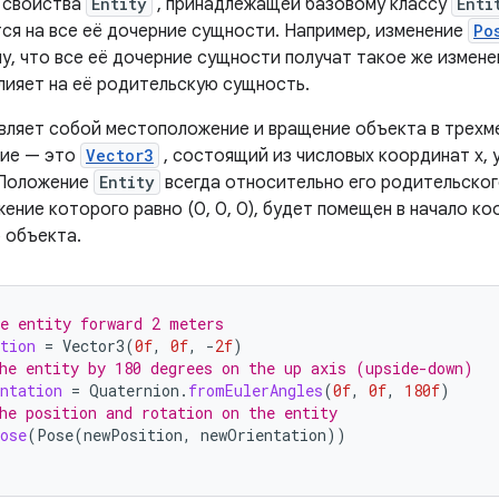
 свойства
Entity
, принадлежащей базовому классу
Enti
ся на все её дочерние сущности. Например, изменение
Po
му, что все её дочерние сущности получат такое же измен
лияет на её родительскую сущность.
ляет собой местоположение и вращение объекта в трехм
ие — это
Vector3
, состоящий из числовых координат x, 
 Положение
Entity
всегда относительно его родительског
жение которого равно (0, 0, 0), будет помещен в начало к
 объекта.
e entity forward 2 meters
tion
=
Vector3
(
0f
,
0f
,
-
2f
)
he entity by 180 degrees on the up axis (upside-down)
ntation
=
Quaternion
.
fromEulerAngles
(
0f
,
0f
,
180f
)
he position and rotation on the entity
ose
(
Pose
(
newPosition
,
newOrientation
))