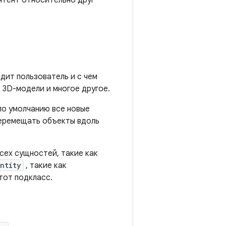
нтент относительно друг
дит пользователь и с чем
3D-модели и многое другое.
 по умолчанию все новые
еремещать объекты вдоль
сех сущностей, такие как
Entity
, такие как
тот подкласс.