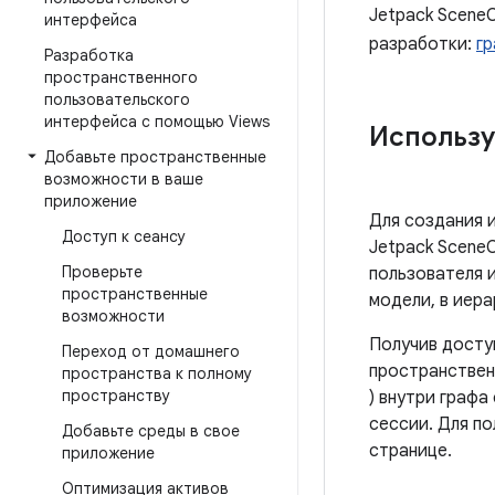
Jetpack Scene
интерфейса
разработки:
гр
Разработка
пространственного
пользовательского
интерфейса с помощью Views
Использу
Добавьте пространственные
возможности в ваше
приложение
Для создания 
Доступ к сеансу
Jetpack SceneC
Проверьте
пользователя 
пространственные
модели, в иер
возможности
Получив доступ
Переход от домашнего
пространствен
пространства к полному
пространству
) внутри графа
сессии. Для п
Добавьте среды в свое
странице.
приложение
Оптимизация активов