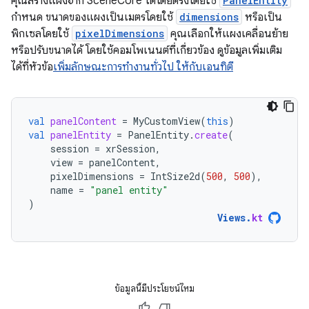
คุณสร้างแผงจาก SceneCore ได้โดยตรงโดยใช้
PanelEntity
กำหนด ขนาดของแผงเป็นเมตรโดยใช้
dimensions
หรือเป็น
พิกเซลโดยใช้
pixelDimensions
คุณเลือกให้แผงเคลื่อนย้าย
หรือปรับขนาดได้ โดยใช้คอมโพเนนต์ที่เกี่ยวข้อง ดูข้อมูลเพิ่มเติม
ได้ที่หัวข้อ
เพิ่มลักษณะการทำงานทั่วไป ให้กับเอนทิตี
val
panelContent
=
MyCustomView
(
this
)
val
panelEntity
=
PanelEntity
.
create
(
session
=
xrSession
,
view
=
panelContent
,
pixelDimensions
=
IntSize2d
(
500
,
500
),
name
=
"panel entity"
)
Views
.
kt
ข้อมูลนี้มีประโยชน์ไหม