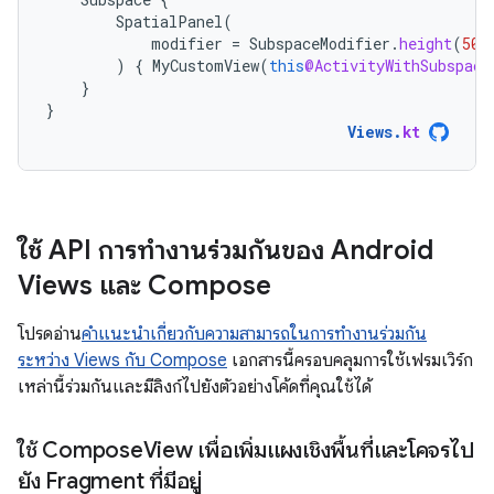
SpatialPanel
(
modifier
=
SubspaceModifier
.
height
(
500
)
{
MyCustomView
(
this
@ActivityWithSubspace
}
}
Views
.
kt
ใช้ API การทำงานร่วมกันของ Android
Views และ Compose
โปรดอ่าน
คำแนะนำเกี่ยวกับความสามารถในการทำงานร่วมกัน
ระหว่าง Views กับ Compose
เอกสารนี้ครอบคลุมการใช้เฟรมเวิร์ก
เหล่านี้ร่วมกันและมีลิงก์ไปยังตัวอย่างโค้ดที่คุณใช้ได้
ใช้ Compose
View เพื่อเพิ่มแผงเชิงพื้นที่และโคจรไป
ยัง Fragment ที่มีอยู่