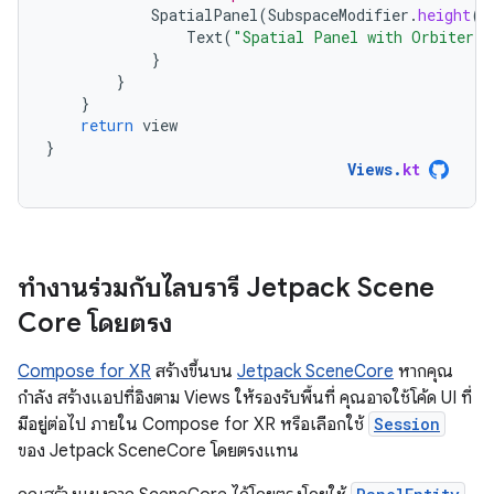
SpatialPanel
(
SubspaceModifier
.
height
(
5
Text
(
"Spatial Panel with Orbiter"
)
}
}
}
return
view
}
Views
.
kt
ทำงานร่วมกับไลบรารี Jetpack Scene
Core โดยตรง
Compose for XR
สร้างขึ้นบน
Jetpack SceneCore
หากคุณ
กำลัง สร้างแอปที่อิงตาม Views ให้รองรับพื้นที่ คุณอาจใช้โค้ด UI ที่
มีอยู่ต่อไป ภายใน Compose for XR หรือเลือกใช้
Session
ของ Jetpack SceneCore โดยตรงแทน