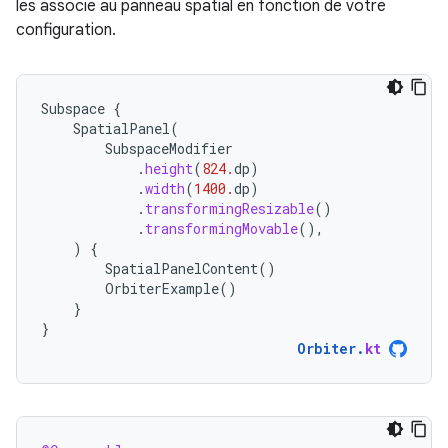
les associe au panneau spatial en fonction de votre
configuration.
Subspace
{
SpatialPanel
(
SubspaceModifier
.
height
(
824.
dp
)
.
width
(
1400.
dp
)
.
transformingResizable
()
.
transformingMovable
(),
)
{
SpatialPanelContent
()
OrbiterExample
()
}
}
Orbiter
.
kt