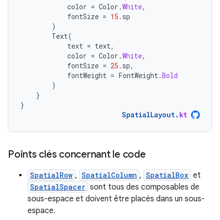
color
=
Color
.
White
,
fontSize
=
15.
sp
)
Text
(
text
=
text
,
color
=
Color
.
White
,
fontSize
=
25.
sp
,
fontWeight
=
FontWeight
.
Bold
)
}
}
SpatialLayout
.
kt
Points clés concernant le code
SpatialRow
,
SpatialColumn
,
SpatialBox
et
SpatialSpacer
sont tous des composables de
sous-espace et doivent être placés dans un sous-
espace.