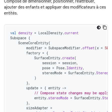
Compose de dimensionner, positionner, réattribuer,
ajouter des enfants et appliquer des modificateurs à ces
entités.
val
density
=
LocalDensity
.
current
Subspace
{
SceneCoreEntity
(
modifier
=
SubspaceModifier
.
offset
(
x
=
50.
factory
=
{
SurfaceEntity
.
create
(
session
=
session
,
pose
=
Pose
.
Identity
,
stereoMode
=
SurfaceEntity
.
StereoM
)
},
update
=
{
entity
-
// Compose state changes may be applie
entity
.
stereoMode
=
SurfaceEntity
.
Ster
},
sizeAdapter
=