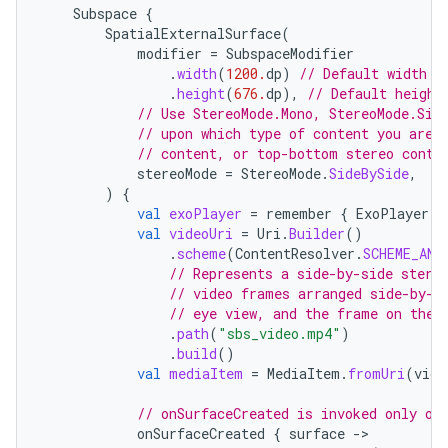
Subspace
{
SpatialExternalSurface
(
modifier
=
SubspaceModifier
.
width
(
1200.
dp
)
// Default width i
.
height
(
676.
dp
),
// Default height
// Use StereoMode.Mono, StereoMode.Sid
// upon which type of content you are 
// content, or top-bottom stereo conte
stereoMode
=
StereoMode
.
SideBySide
,
)
{
val
exoPlayer
=
remember
{
ExoPlayer
.
B
val
videoUri
=
Uri
.
Builder
()
.
scheme
(
ContentResolver
.
SCHEME_AND
// Represents a side-by-side stere
// video frames arranged side-by-s
// eye view, and the frame on the 
.
path
(
"sbs_video.mp4"
)
.
build
()
val
mediaItem
=
MediaItem
.
fromUri
(
vide
// onSurfaceCreated is invoked only on
onSurfaceCreated
{
surface
-