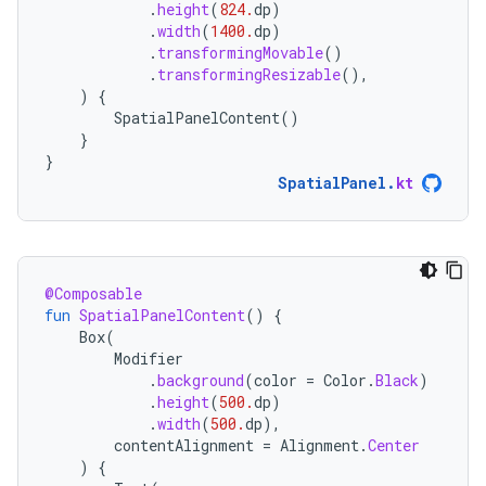
.
height
(
824.
dp
)
.
width
(
1400.
dp
)
.
transformingMovable
()
.
transformingResizable
(),
)
{
SpatialPanelContent
()
}
}
SpatialPanel
.
kt
@Composable
fun
SpatialPanelContent
()
{
Box
(
Modifier
.
background
(
color
=
Color
.
Black
)
.
height
(
500.
dp
)
.
width
(
500.
dp
),
contentAlignment
=
Alignment
.
Center
)
{