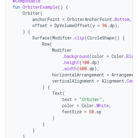
@Composable
fun
OrbiterExample
()
{
Orbiter
(
anchorPoint
=
OrbiterAnchorPoint
.
Bottom
,
offset
=
DpVolumeOffset
(
y
=
96.
dp
),
)
{
Surface
(
Modifier
.
clip
(
CircleShape
))
{
Row
(
Modifier
.
background
(
color
=
Color
.
Blac
.
height
(
100.
dp
)
.
width
(
600.
dp
),
horizontalArrangement
=
Arrangemen
verticalAlignment
=
Alignment
.
Cent
)
{
Text
(
text
=
"Orbiter"
,
color
=
Color
.
White
,
fontSize
=
50.
sp
)
}
}
}