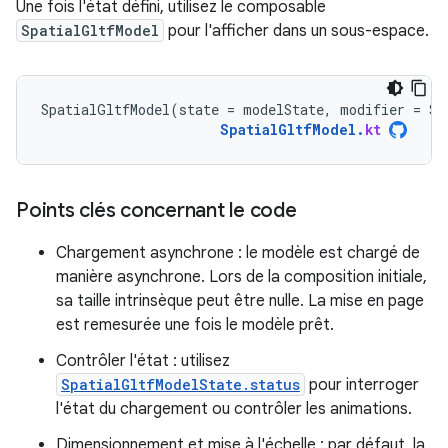
Une fois l'état défini, utilisez le composable
SpatialGltfModel
pour l'afficher dans un sous-espace.
SpatialGltfModel
(
state
=
modelState
,
modifier
=
Su
SpatialGltfModel
.
kt
Points clés concernant le code
Chargement asynchrone : le modèle est chargé de
manière asynchrone. Lors de la composition initiale,
sa taille intrinsèque peut être nulle. La mise en page
est remesurée une fois le modèle prêt.
Contrôler l'état : utilisez
SpatialGltfModelState.status
pour interroger
l'état du chargement ou contrôler les animations.
Dimensionnement et mise à l'échelle : par défaut, la