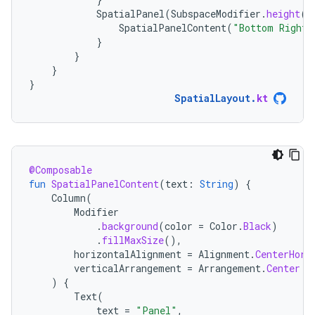
SpatialPanel
(
SubspaceModifier
.
height
(
2
SpatialPanelContent
(
"Bottom Right"
}
}
}
}
SpatialLayout
.
kt
@Composable
fun
SpatialPanelContent
(
text
:
String
)
{
Column
(
Modifier
.
background
(
color
=
Color
.
Black
)
.
fillMaxSize
(),
horizontalAlignment
=
Alignment
.
CenterHori
verticalArrangement
=
Arrangement
.
Center
)
{
Text
(
text
=
"Panel"
,