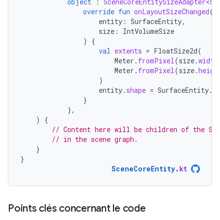
object
:
SceneCoreEntitySizeAdapter<Su
override
fun
onLayoutSizeChanged
(
entity
:
SurfaceEntity
,
size
:
IntVolumeSize
)
{
val
extents
=
FloatSize2d
(
Meter
.
fromPixel
(
size
.
width
Meter
.
fromPixel
(
size
.
heigh
)
entity
.
shape
=
SurfaceEntity
.
S
}
},
)
{
// Content here will be children of the Sc
// in the scene graph.
}
}
SceneCoreEntity
.
kt
Points clés concernant le code