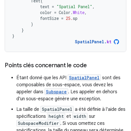
Text
(
text
=
"Spatial Panel"
,
color
=
Color
.
White
,
fontSize
=
25.
sp
)
}
}
SpatialPanel
.
kt
Points clés concernant le code
Étant donné que les API
SpatialPanel
sont des
composables de sous-espace, vous devez les
appeler dans
Subspace
. Les appeler en dehors
d'un sous-espace génère une exception.
La taille de
SpatialPanel
a été définie à l'aide des
spécifications
height
et
width
sur
SubspaceModifier
. Si vous omettez ces
spécifications, la taille du panneau sera déterminée