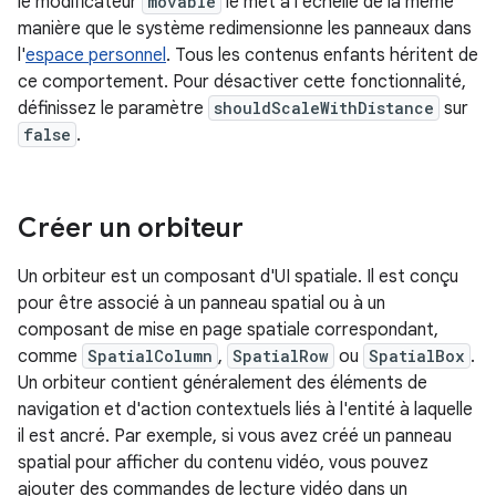
le modificateur
movable
le met à l'échelle de la même
manière que le système redimensionne les panneaux dans
l'
espace personnel
. Tous les contenus enfants héritent de
ce comportement. Pour désactiver cette fonctionnalité,
définissez le paramètre
shouldScaleWithDistance
sur
false
.
Créer un orbiteur
Un orbiteur est un composant d'UI spatiale. Il est conçu
pour être associé à un panneau spatial ou à un
composant de mise en page spatiale correspondant,
comme
SpatialColumn
,
SpatialRow
ou
SpatialBox
.
Un orbiteur contient généralement des éléments de
navigation et d'action contextuels liés à l'entité à laquelle
il est ancré. Par exemple, si vous avez créé un panneau
spatial pour afficher du contenu vidéo, vous pouvez
ajouter des commandes de lecture vidéo dans un