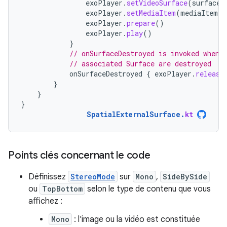
exoPlayer
.
setVideoSurface
(
surface
)
exoPlayer
.
setMediaItem
(
mediaItem
)
exoPlayer
.
prepare
()
exoPlayer
.
play
()
}
// onSurfaceDestroyed is invoked when 
// associated Surface are destroyed
onSurfaceDestroyed
{
exoPlayer
.
release
}
}
}
SpatialExternalSurface
.
kt
Points clés concernant le code
Définissez
StereoMode
sur
Mono
,
SideBySide
ou
TopBottom
selon le type de contenu que vous
affichez :
Mono
: l'image ou la vidéo est constituée