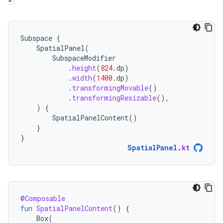
Subspace
{
SpatialPanel
(
SubspaceModifier
.
height
(
824.
dp
)
.
width
(
1400.
dp
)
.
transformingMovable
()
.
transformingResizable
(),
)
{
SpatialPanelContent
()
}
}
SpatialPanel
.
kt
@Composable
fun
SpatialPanelContent
()
{
Box
(