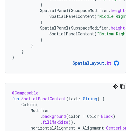
}
SpatialPanel
(
SubspaceModifier
.
height
(
2
SpatialPanelContent
(
"Middle Right"
}
SpatialPanel
(
SubspaceModifier
.
height
(
2
SpatialPanelContent
(
"Bottom Right"
}
}
}
}
SpatialLayout
.
kt
@Composable
fun
SpatialPanelContent
(
text
:
String
)
{
Column
(
Modifier
.
background
(
color
=
Color
.
Black
)
.
fillMaxSize
(),
horizontalAlignment
=
Alignment
.
CenterHori