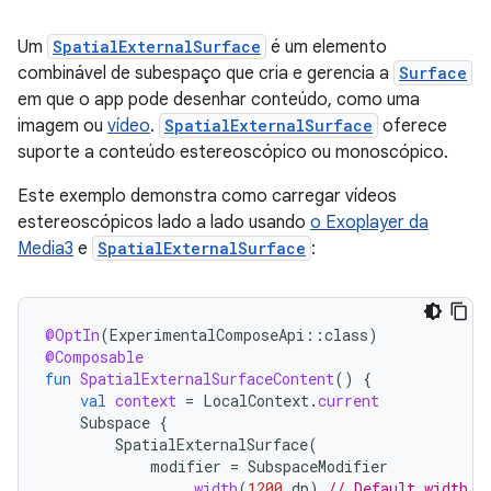
Um
SpatialExternalSurface
é um elemento
combinável de subespaço que cria e gerencia a
Surface
em que o app pode desenhar conteúdo, como uma
imagem ou
vídeo
.
SpatialExternalSurface
oferece
suporte a conteúdo estereoscópico ou monoscópico.
Este exemplo demonstra como carregar vídeos
estereoscópicos lado a lado usando
o Exoplayer da
Media3
e
SpatialExternalSurface
:
@OptIn
(
ExperimentalComposeApi
::
class
)
@Composable
fun
SpatialExternalSurfaceContent
()
{
val
context
=
LocalContext
.
current
Subspace
{
SpatialExternalSurface
(
modifier
=
SubspaceModifier
.
width
(
1200.
dp
)
// Default width i