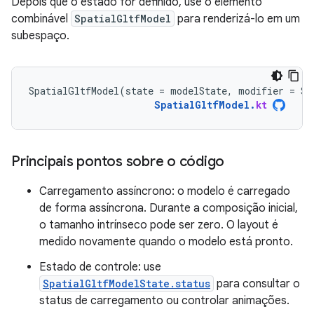
Depois que o estado for definido, use o elemento
combinável
SpatialGltfModel
para renderizá-lo em um
subespaço.
SpatialGltfModel
(
state
=
modelState
,
modifier
=
Su
SpatialGltfModel
.
kt
Principais pontos sobre o código
Carregamento assíncrono: o modelo é carregado
de forma assíncrona. Durante a composição inicial,
o tamanho intrínseco pode ser zero. O layout é
medido novamente quando o modelo está pronto.
Estado de controle: use
SpatialGltfModelState.status
para consultar o
status de carregamento ou controlar animações.