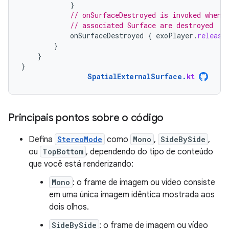
}
// onSurfaceDestroyed is invoked when 
// associated Surface are destroyed
onSurfaceDestroyed
{
exoPlayer
.
release
}
}
}
SpatialExternalSurface
.
kt
Principais pontos sobre o código
Defina
StereoMode
como
Mono
,
SideBySide
,
ou
TopBottom
, dependendo do tipo de conteúdo
que você está renderizando:
Mono
: o frame de imagem ou vídeo consiste
em uma única imagem idêntica mostrada aos
dois olhos.
SideBySide
: o frame de imagem ou vídeo