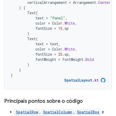
verticalArrangement
=
Arrangement
.
Center
)
{
Text
(
text
=
"Panel"
,
color
=
Color
.
White
,
fontSize
=
15.
sp
)
Text
(
text
=
text
,
color
=
Color
.
White
,
fontSize
=
25.
sp
,
fontWeight
=
FontWeight
.
Bold
)
}
}
SpatialLayout
.
kt
Principais pontos sobre o código
SpatialRow
,
SpatialColumn
,
SpatialBox
e