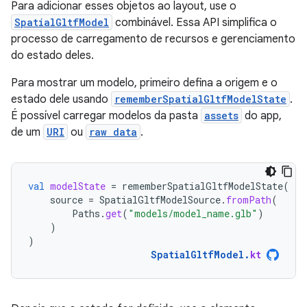
Para adicionar esses objetos ao layout, use o
SpatialGltfModel
combinável. Essa API simplifica o
processo de carregamento de recursos e gerenciamento
do estado deles.
Para mostrar um modelo, primeiro defina a origem e o
estado dele usando
rememberSpatialGltfModelState
.
É possível carregar modelos da pasta
assets
do app,
de um
URI
ou
raw data
.
val
modelState
=
rememberSpatialGltfModelState
(
source
=
SpatialGltfModelSource
.
fromPath
(
Paths
.
get
(
"models/model_name.glb"
)
)
)
SpatialGltfModel
.
kt