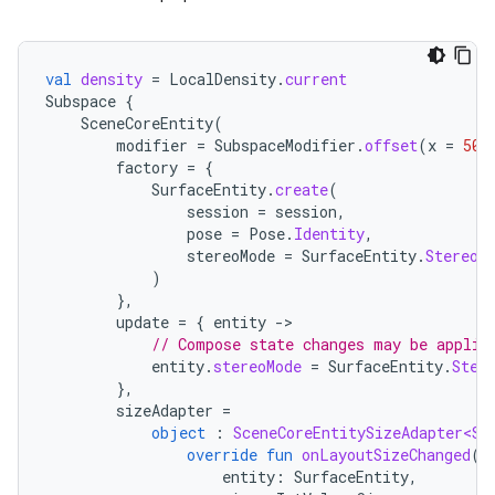
val
density
=
LocalDensity
.
current
Subspace
{
SceneCoreEntity
(
modifier
=
SubspaceModifier
.
offset
(
x
=
50.
factory
=
{
SurfaceEntity
.
create
(
session
=
session
,
pose
=
Pose
.
Identity
,
stereoMode
=
SurfaceEntity
.
StereoM
)
},
update
=
{
entity
-
// Compose state changes may be applie
entity
.
stereoMode
=
SurfaceEntity
.
Ster
},
sizeAdapter
=
object
:
SceneCoreEntitySizeAdapter<Su
override
fun
onLayoutSizeChanged
(
entity
:
SurfaceEntity
,