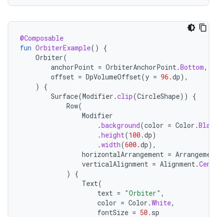
@Composable
fun
OrbiterExample
()
{
Orbiter
(
anchorPoint
=
OrbiterAnchorPoint
.
Bottom
,
offset
=
DpVolumeOffset
(
y
=
96.
dp
),
)
{
Surface
(
Modifier
.
clip
(
CircleShape
))
{
Row
(
Modifier
.
background
(
color
=
Color
.
Blac
.
height
(
100.
dp
)
.
width
(
600.
dp
),
horizontalArrangement
=
Arrangemen
verticalAlignment
=
Alignment
.
Cent
)
{
Text
(
text
=
"Orbiter"
,
color
=
Color
.
White
,
fontSize
=
50.
sp