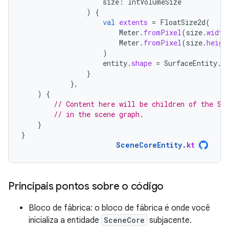
size
:
IntVolumeSize
)
{
val
extents
=
FloatSize2d
(
Meter
.
fromPixel
(
size
.
width
Meter
.
fromPixel
(
size
.
heigh
)
entity
.
shape
=
SurfaceEntity
.
S
}
},
)
{
// Content here will be children of the Sc
// in the scene graph.
}
}
SceneCoreEntity
.
kt
Principais pontos sobre o código
Bloco de fábrica: o bloco de fábrica é onde você
inicializa a entidade
SceneCore
subjacente.