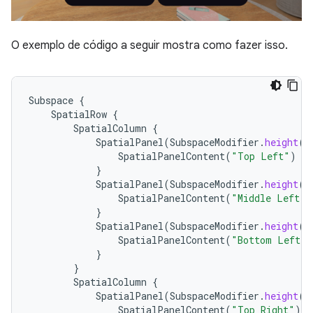
O exemplo de código a seguir mostra como fazer isso.
Subspace
{
SpatialRow
{
SpatialColumn
{
SpatialPanel
(
SubspaceModifier
.
height
(
2
SpatialPanelContent
(
"Top Left"
)
}
SpatialPanel
(
SubspaceModifier
.
height
(
2
SpatialPanelContent
(
"Middle Left"
)
}
SpatialPanel
(
SubspaceModifier
.
height
(
2
SpatialPanelContent
(
"Bottom Left"
)
}
}
SpatialColumn
{
SpatialPanel
(
SubspaceModifier
.
height
(
2
SpatialPanelContent
(
"Top Right"
)