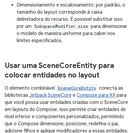
Dimensionamento e escalonamento: por padrão, o
tamanho do layout corresponde à caixa
delimitadora do recurso. É possível substituir isso
por um
SubspaceModifier.size
para dimensionar
o modelo de maneira uniforme para caber nos
limites especificados.
Usar uma Scene
Core
Entity para
colocar entidades no layout
O elemento combinável
SceneCoreEntity
conecta as
bibliotecas
Jetpack SceneCore
e
Compose para XR
para
que você possa usar entidades criadas com o SceneCore
em layouts do Compose. Isso permite criar entidades de
nível inferior e componentes personalizados, permitindo
que o Compose dimensione, posicione, redefina o pai,
adicione filhos e aplique modificadores a essas entidades.