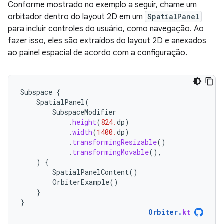
Conforme mostrado no exemplo a seguir, chame um
orbitador dentro do layout 2D em um
SpatialPanel
para incluir controles do usuário, como navegação. Ao
fazer isso, eles são extraídos do layout 2D e anexados
ao painel espacial de acordo com a configuração.
Subspace
{
SpatialPanel
(
SubspaceModifier
.
height
(
824.
dp
)
.
width
(
1400.
dp
)
.
transformingResizable
()
.
transformingMovable
(),
)
{
SpatialPanelContent
()
OrbiterExample
()
}
}
Orbiter
.
kt