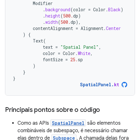
Modifier
.
background
(
color
=
Color
.
Black
)
.
height
(
500.
dp
)
.
width
(
500.
dp
),
contentAlignment
=
Alignment
.
Center
)
{
Text
(
text
=
"Spatial Panel"
,
color
=
Color
.
White
,
fontSize
=
25.
sp
)
}
}
SpatialPanel
.
kt
Principais pontos sobre o código
Como as APIs
SpatialPanel
são elementos
combináveis de subespaço, é necessário chamar
elas dentro de
Subspace
. A chamada delas fora