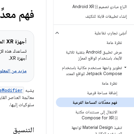
اتّباع مبادئ تصميم Android XR ⍈
فهم معدّ
إنشاء تطبيقات قابلة للتكيّف
أنشِئ تجارب تفاعلية
أجهزة XR المشمولة
نظرة عامة
تساعدك هذه الإر
عرض تطبيق Android بتقنية ثلاثية
الأبعاد باستخدام الواقع المعزّز
أجهزة XR.
تطوير واجهة مستخدم مكانية باستخدام
مزيد من المعلوم
Jetpack Compose للواقع الممتد
نظرة عامة
يشبه
eModifier
إضافة مساحة فرعية
معالجة العناصر القا
فهم معدِّلات المساحة الفرعية
سلوكيات إليها.
الانتقال إلى مستندات مكتبة
Compose for XR ⍈
تنفيذ Material Design لواجهة
التنسيق
المستخدم المكانية