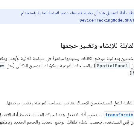
لّب أداة التعديل هذه أن
يضبط
تطبيقك عنصر
الجلسة الحالية
باستخدام
.
DeviceTrackingMode.SPA
لقابلة للإنشاء وتغيير حجمها
دمين بمعالجة موضع الكائنات وحجمها مباشرةً في مساحة ثلاثية الأبعاد. يمكن
ثل
SpatialPanel
) والمساحات الفرعية ومكوّنات التنسيق المكاني (مثل
ow
).
القابلة للنقل للمستخدمين الإمساك بعناصر المساحة الفرعية وتغيير موضعها.
transformin
: استخدِم أداة التعديل هذه للحركة العادية. تضبط أداة التعديل
 من قِبل المستخدم. يحسب النظام تلقائيًا الوضع الجديد والحجم الجديد ويطبّقهما 