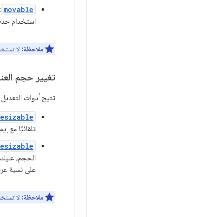
movable
:
استخدام حد
ملاحظة:
لا تستخد
تغيير حجم العن
تتيح أدوات التعديل 
Resizable
تلقائيًا مع إ
resizable
الحجم، عليك
على نسبة عرض 
ملاحظة:
لا تستخد