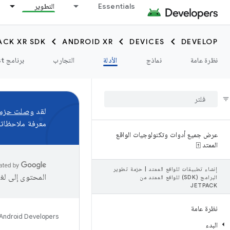
Essentials
التطوير
ACK XR SDK
ANDROID XR
DEVICES
DEVELOP
نظرة عامة
نماذج
الأدلة
التجارب
برنامج Catalyst
لقد
وصلت حزمة تطوير البرامج (SDK) لمنصة R
معرفة ملاحظاتك 
عرض جميع أدوات وتكنولوجيات الواقع
الممتد ⍐
إنشاء تطبيقات للواقع الممتد
|
حزمة تطوير
المحتوى إلى لغ
البرامج (SDK) للواقع الممتد من
JETPACK
نظرة عامة
Android Developers
البدء