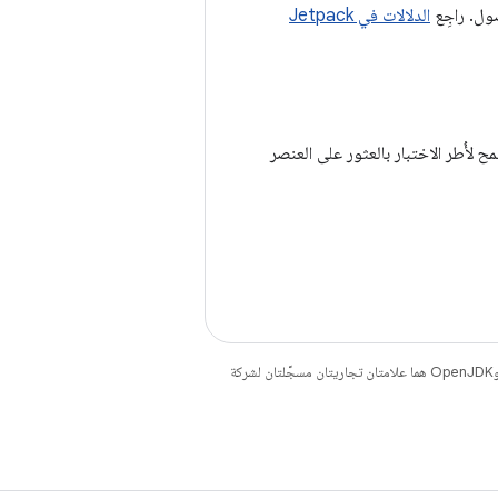
صول. راجِع
الدلالات في Jetpack
مح لأُطر الاختبار بالعثور على العنصر
. إنّ Java وOpenJDK هما علامتان تجاريتان مسجَّلتان لشركة