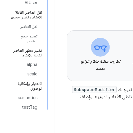
AtUser
نقل العناصر القابلة
للإنشاء وتغيير حجمها
نقل العناصر
تغيير حجم
العناصر
تغيير مظهر العناصر
القابلة للإنشاء
نظارات سلكية بنظام الواقع
alpha
الممتد
scale
الاختبار وإمكانية
الوصول
 تتيح لك
SubspaceModifier
ثلاثي الأبعاد وتدويرها وإضافة
semantics
testTag