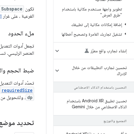
تكون
Subspace
تطوير واجهة مستخدم مكانية باستخدام
"طرق العرض"
الفرعية ، على غرار
ال
إضافة إمكانات مكانية إلى تطبيقك
ملء الحدود
تشغيل تجاربك الغامرة وتصحيح أخطائها
تجعل أدوات التعدي
إنشاء تجارب واقع معزّز
العنصر الرئيسي. تس
تحسين تجارب التطبيقات من خلال
ضبط الحجم وال
الإدراك
تحدّد أدوات التعديل
التحسين باستخدام الذكاء الاصطناعي
requiredSize
dp
، وللتحويل من الأمتار 
تحسين تطبيق Android XR باستخدام
الذكاء الاصطناعي من خلال Gemini
تحديد موضع ال
التجميع والتوزيع