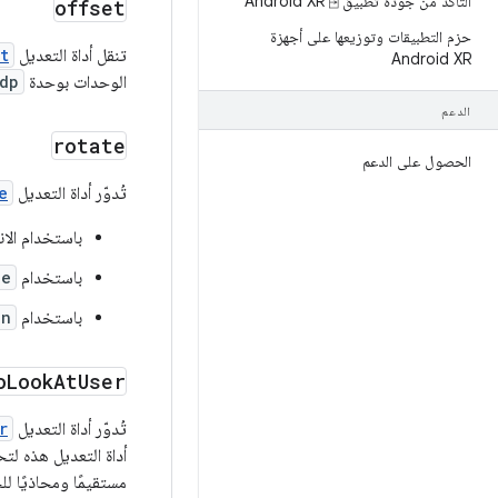
التأكّد من جودة تطبيق Android XR ⍈
offset
حزم التطبيقات وتوزيعها على أجهزة
تنقل أداة التعديل
t
Android XR
الوحدات بوحدة
dp
الدعم
rotate
الحصول على الدعم
تُدوّر أداة التعديل
e
باستخدام الان
باستخدام
le
باستخدام
on
o
Look
At
User
تُدوّر أداة التعديل
r
مستقيمًا ومحاذيًا للج