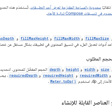
تلقائيًا
محدودة بالمساحة المقترَحة لعرض أحد التطبيقات
. تُستخدَم هذه الحدو
حدود في تنسيقات Compose ثنائية الأبعاد
.
ل
fillMaxSize
و
fillMaxWidth
و
fillMaxHeight
و
axDepth
اعد أدوات تعديل الملء في تنسيق المحتوى في تطبيقك بشكل مستقل عن خصائ
حجم المطلوب
size
و
width
و
height
و
depth
الحجم المفضّل للمحتوى. لتحديد 
و
requiredWidth
و
requiredHeight
و
requiredDepth
. يجب
إلى dp، استخدِم
Meter.toDp()
.
عناصر القابلة للإنشاء