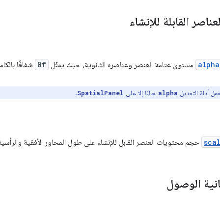
ناصر القابلة للإنشاء
alpha
مستوى عتامة العنصر وعناصره الثانوية، حيث يمثّل
0f
شفافًا بالكام
عمل أداة التعديل
حاليًا إلا على
.
SpatialPanel
alpha
sca
حجم محتويات العنصر القابل للإنشاء على طول المحاور الأفقية والرأسية
انية الوصول