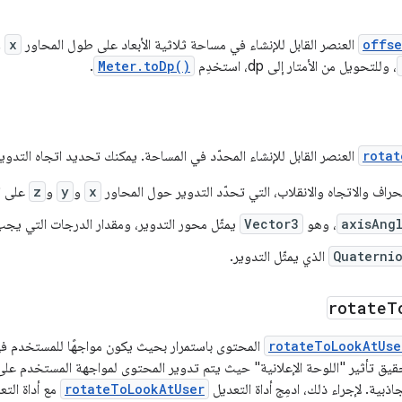
offse
العنصر القابل للإنشاء في مساحة ثلاثية الأبعاد على طول المحاور
x
و
، وللتحويل من الأمتار إلى dp، استخدِم
Meter.toDp()
.
rotat
العنصر القابل للإنشاء المحدّد في المساحة. يمكنك تحديد اتجاه التدوي
حراف والاتجاه والانقلاب، التي تحدّد التدوير حول المحاور
x
و
y
و
z
على ال
axisAng
، وهو
Vector3
يمثّل محور التدوير، ومقدار الدرجات التي يجب
Quaterni
الذي يمثّل التدوير.
rotate
T
rotateToLookAtUse
المحتوى باستمرار بحيث يكون مواجهًا للمستخدم في
اذبية. لإجراء ذلك، ادمِج أداة التعديل
rotateToLookAtUser
مع أداة الت