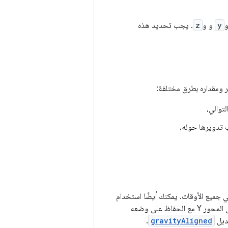
y
و و
z
. يجب تحديد هذه
ر ومقداره بطرق مختلفة:
توالي،
 تدويرها حوله،
 جميع الأوقات. يمكنك أيضًا استخدام
أداة التعديل هذه لتحقيق تأثير "اللوحة الإعلانية" حيث يتم تدوير المحتوى لمواجهة المستخدم على المحور Y مع الحفاظ على وضعه
عديل
gravityAligned
.