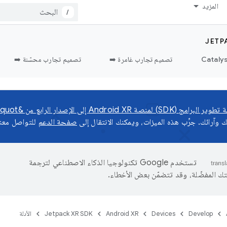
المزيد
/
JETP
تصميم تجارب غامرة ➡️
تصميم تجارب محسّنة ➡️
Android X إلى الإصدار الرابع من &quot;معاينة المطوّر&quot;
وآرائك. جرِّب هذه الميزات، ويمكنك الانتقال إلى
صفحة الدعم
للتواصل معنا
تستخدم Google تكنولوجيا الذكاء الاصطناعي لترجمة
تك المفضّلة، وقد تتضمّن بعض الأخطاء.
Develop
Devices
Android XR
Jetpack XR SDK
الأدلة