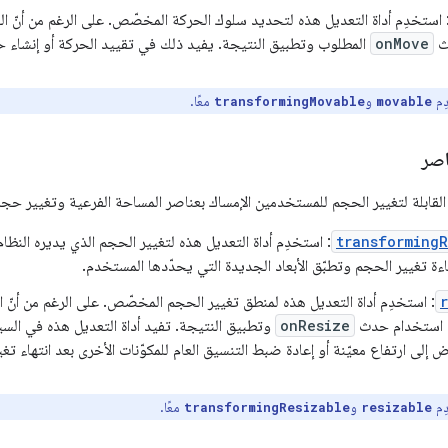
 استخدِم أداة التعديل هذه لتحديد سلوك الحركة المخصّص. على الرغم من أنّ النظ
ث
onMove
المطلوب وتطبيق النتيجة. يفيد ذلك في تقييد الحركة أو إنشاء
ِم
و
معًا.
transformingMovable
movable
اصر
القابلة لتغيير الحجم للمستخدمين الإمساك بعناصر المساحة الفرعية وتغيير حجم
transforming
: استخدِم أداة التعديل هذه لتغيير الحجم الذي يديره النظام
يماءة تغيير الحجم وتطبّق الأبعاد الجديدة التي يحدّدها المستخدم.
: استخدِم أداة التعديل هذه لمنطق تغيير الحجم المخصّص. على الرغم من أنّ الن
 استخدام حدث
onResize
وتطبيق النتيجة. تفيد أداة التعديل هذه في السي
إلى ارتفاع معيّنة أو إعادة ضبط التنسيق العام للمكوّنات الأخرى بعد انتهاء تغ
ِم
و
معًا.
transformingResizable
resizable