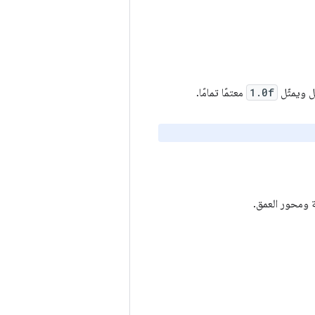
ل ويمثّل
1.0f
معتمًا تمامًا.
 ومحور العمق.