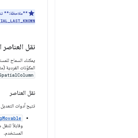
**ملاحظة:**
تتط
TIAL_LAST_KNOWN
نقل العناصر ا
يمكنك السماح للمستخ
المكوّنات الفردية (م
SpatialColumn
نقل العناصر
تتيح أدوات التعديل 
gMovable
وقابلاً للنقل
المستخدم.