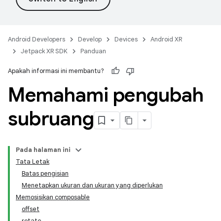
Android Developers
Develop
Devices
Android XR
Jetpack XR SDK
Panduan
Apakah informasi ini membantu?
Memahami pengubah
subruang
Pada halaman ini
Tata Letak
Batas pengisian
Menetapkan ukuran dan ukuran yang diperlukan
Memosisikan composable
offset
rotate