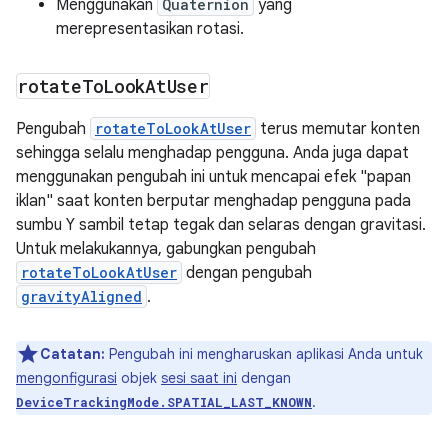
Menggunakan
Quaternion
yang
merepresentasikan rotasi.
rotate
To
Look
At
User
Pengubah
rotateToLookAtUser
terus memutar konten
sehingga selalu menghadap pengguna. Anda juga dapat
menggunakan pengubah ini untuk mencapai efek "papan
iklan" saat konten berputar menghadap pengguna pada
sumbu Y sambil tetap tegak dan selaras dengan gravitasi.
Untuk melakukannya, gabungkan pengubah
rotateToLookAtUser
dengan pengubah
gravityAligned
.
Catatan:
Pengubah ini mengharuskan aplikasi Anda untuk
mengonfigurasi
objek
sesi saat ini
dengan
.
DeviceTrackingMode.SPATIAL_LAST_KNOWN