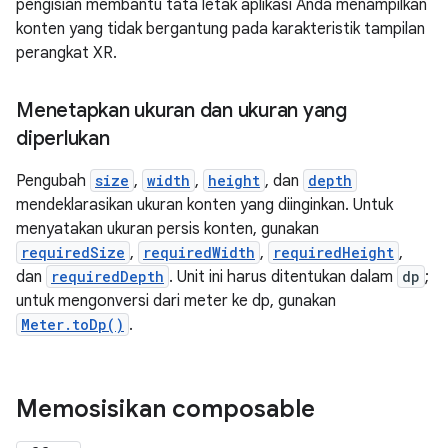
pengisian membantu tata letak aplikasi Anda menampilkan
konten yang tidak bergantung pada karakteristik tampilan
perangkat XR.
Menetapkan ukuran dan ukuran yang
diperlukan
Pengubah
size
,
width
,
height
, dan
depth
mendeklarasikan ukuran konten yang diinginkan. Untuk
menyatakan ukuran persis konten, gunakan
requiredSize
,
requiredWidth
,
requiredHeight
,
dan
requiredDepth
. Unit ini harus ditentukan dalam
dp
;
untuk mengonversi dari meter ke dp, gunakan
Meter.toDp()
.
Memosisikan composable