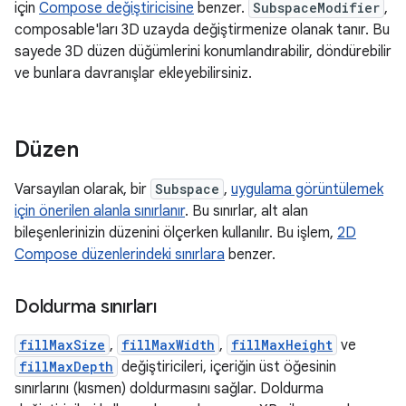
için
Compose değiştiricisine
benzer.
SubspaceModifier
,
composable'ları 3D uzayda değiştirmenize olanak tanır. Bu
sayede 3D düzen düğümlerini konumlandırabilir, döndürebilir
ve bunlara davranışlar ekleyebilirsiniz.
Düzen
Varsayılan olarak, bir
Subspace
,
uygulama görüntülemek
için önerilen alanla sınırlanır
. Bu sınırlar, alt alan
bileşenlerinizin düzenini ölçerken kullanılır. Bu işlem,
2D
Compose düzenlerindeki sınırlara
benzer.
Doldurma sınırları
fillMaxSize
,
fillMaxWidth
,
fillMaxHeight
ve
fillMaxDepth
değiştiricileri, içeriğin üst öğesinin
sınırlarını (kısmen) doldurmasını sağlar. Doldurma