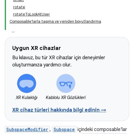
rotate
rotateToLookAtUser
Composable'larla taşıma ve yeniden boyutlandırma
Uygun XR cihazlar
Bu kılavuz, bu tür XR cihazlar için deneyimler
oluşturmanıza yardımcı olur.
XR Kulaklığı
Kablolu XR Gözlükleri
XR cihaz türleri hakkında bilgi edinin →
SubspaceModifier
,
Subspace
içindeki composable'lar