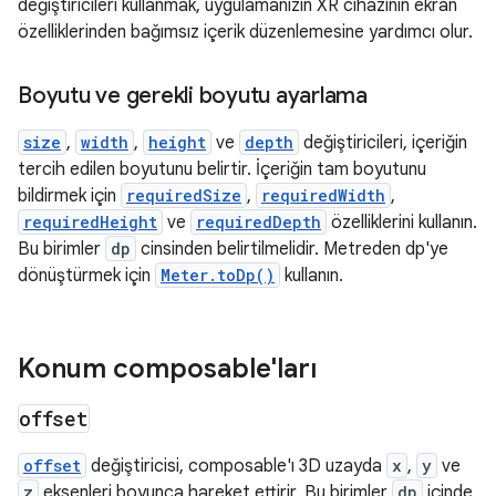
değiştiricileri kullanmak, uygulamanızın XR cihazının ekran
özelliklerinden bağımsız içerik düzenlemesine yardımcı olur.
Boyutu ve gerekli boyutu ayarlama
size
,
width
,
height
ve
depth
değiştiricileri, içeriğin
tercih edilen boyutunu belirtir. İçeriğin tam boyutunu
bildirmek için
requiredSize
,
requiredWidth
,
requiredHeight
ve
requiredDepth
özelliklerini kullanın.
Bu birimler
dp
cinsinden belirtilmelidir. Metreden dp'ye
dönüştürmek için
Meter.toDp()
kullanın.
Konum composable'ları
offset
offset
değiştiricisi, composable'ı 3D uzayda
x
,
y
ve
z
eksenleri boyunca hareket ettirir. Bu birimler
dp
içinde