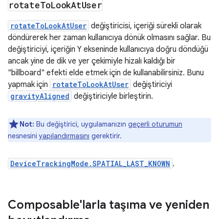
rotate
To
Look
At
User
rotateToLookAtUser
değiştiricisi, içeriği sürekli olarak
döndürerek her zaman kullanıcıya dönük olmasını sağlar. Bu
değiştiriciyi, içeriğin Y ekseninde kullanıcıya doğru döndüğü
ancak yine de dik ve yer çekimiyle hizalı kaldığı bir
"billboard" efekti elde etmek için de kullanabilirsiniz. Bunu
yapmak için
rotateToLookAtUser
değiştiriciyi
gravityAligned
değiştiriciyle birleştirin.
Not:
Bu değiştirici, uygulamanızın
geçerli oturumun
nesnesini
yapılandırmasını
gerektirir.
DeviceTrackingMode.SPATIAL_LAST_KNOWN
.
Composable'larla taşıma ve yeniden