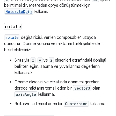
belirtilmelidir. Metreden dp'ye dönüştürmek için
Meter.toDp()
kullanın.
rotate
rotate
değiştiricisi, verilen composable'ı uzayda
döndürür. Dönme yönünü ve miktarını farklı şekillerde
belirtebilirsiniz:
Sırasıyla
x
,
y
ve
z
eksenleri etrafındaki dönüşü
belirten eğim, sapma ve yuvarlanma değerlerini
kullanarak
Dönme eksenini ve etrafında dönmesi gereken
derece miktarını temsil eden bir
Vector3
olan
axisAngle
kullanma,
Rotasyonu temsil eden bir
Quaternion
kullanma.