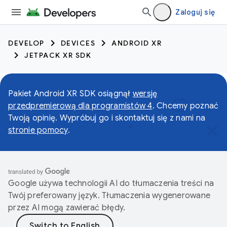
Zaloguj się
DEVELOP
DEVICES
ANDROID XR
JETPACK XR SDK
Pakiet Android XR SDK osiągnął
wersję
przedpremierową dla programistów 4
. Chcemy poznać
Twoją opinię. Wypróbuj go i skontaktuj się z nami na
stronie pomocy
.
Google używa technologii AI do tłumaczenia treści na
Twój preferowany język. Tłumaczenia wygenerowane
przez AI mogą zawierać błędy.