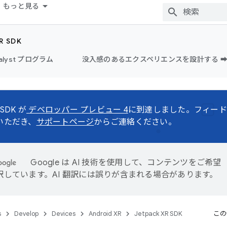
もっと見る
R SDK
alyst プログラム
没入感のあるエクスペリエンスを設計する ➡
 SDK が
デベロッパー プレビュー 4
に到達しました。フィード
いただき、
サポートページ
からご連絡ください。
Google は AI 技術を使用して、コンテンツをご希望
訳しています。AI 翻訳には誤りが含まれる場合があります。
s
Develop
Devices
Android XR
Jetpack XR SDK
この