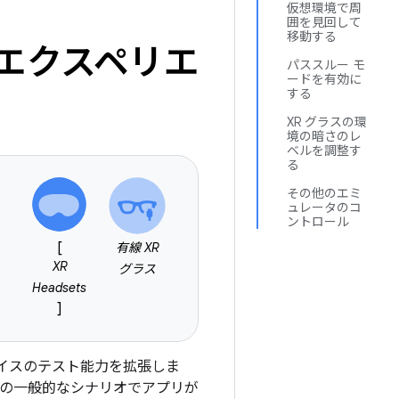
仮想環境で周
囲を見回して
移動する
エクスペリエ
パススルー モ
ードを有効に
する
XR グラスの環
境の暗さのレ
ベルを調整す
る
その他のエミ
ュレータのコ
ントロール
[
有線 XR
XR
グラス
Headsets
]
 デバイスのテスト能力を拡張しま
ラスの一般的なシナリオでアプリが