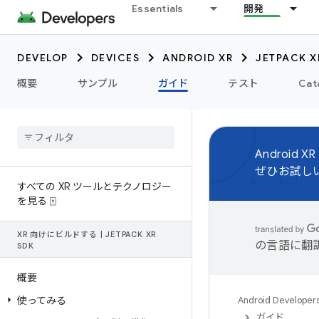
Essentials
開発
DEVELOP
DEVICES
ANDROID XR
JETPACK X
概要
サンプル
ガイド
テスト
Cat
Android XR
ぜひお試し
すべての XR ツールとテクノロジー
を見る ⍐
XR 向けにビルドする
|
JETPACK XR
の言語に翻
SDK
概要
使ってみる
Android Developer
ガイド