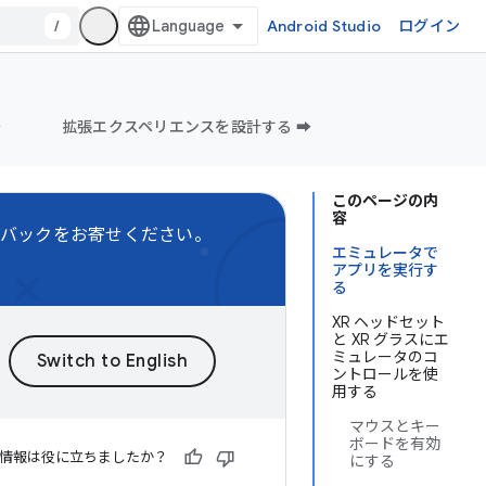
/
Android Studio
ログイン
️
拡張エクスペリエンスを設計する ➡️
このページの内
容
バックをお寄せください。
エミュレータで
アプリを実行す
る
XR ヘッドセット
と XR グラスにエ
ミュレータのコ
ントロールを使
用する
マウスとキー
ボードを有効
情報は役に立ちましたか？
にする