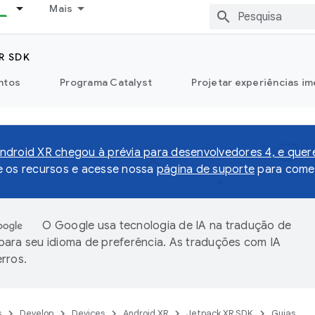
Mais
R SDK
ntos
Programa Catalyst
Projetar experiências im
droid XR chegou à prévia para desenvolvedores 4, e que
e os recursos e acesse nossa
página de suporte
para comen
O Google usa tecnologia de IA na tradução de
ara seu idioma de preferência. As traduções com IA
rros.
s
Develop
Devices
Android XR
Jetpack XR SDK
Guias