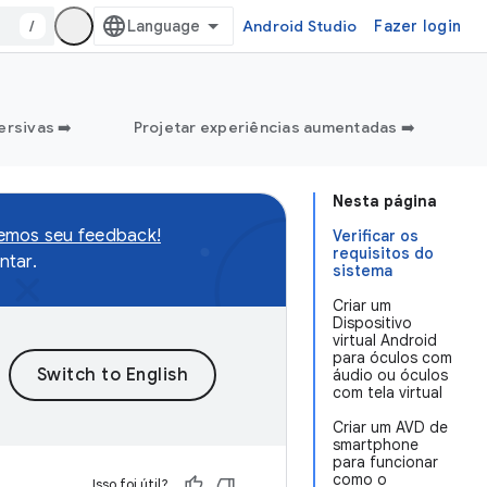
/
Android Studio
Fazer login
ersivas ➡️
Projetar experiências aumentadas ➡️
Nesta página
remos seu feedback!
Verificar os
requisitos do
tar.
sistema
Criar um
Dispositivo
virtual Android
para óculos com
áudio ou óculos
com tela virtual
Criar um AVD de
smartphone
para funcionar
como o
Isso foi útil?