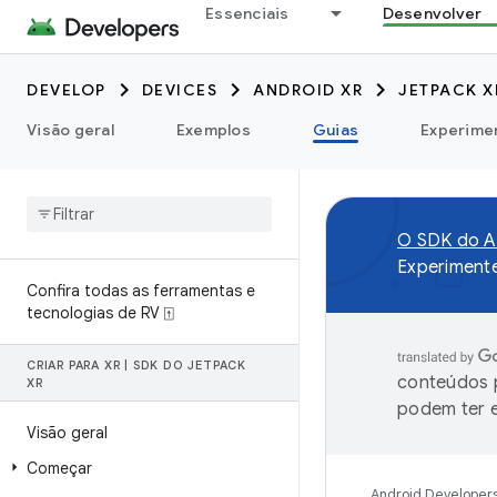
Essenciais
Desenvolver
DEVELOP
DEVICES
ANDROID XR
JETPACK X
Visão geral
Exemplos
Guias
Experime
O SDK do An
Experiment
Confira todas as ferramentas e
tecnologias de RV ⍐
CRIAR PARA XR
|
SDK DO JETPACK
conteúdos p
XR
podem ter e
Visão geral
Começar
Android Developer