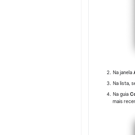
Na janela
Na lista, 
Na guia
Co
mais rece