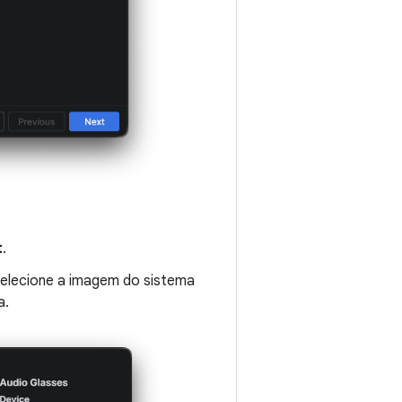
t
.
selecione a imagem do sistema
a.