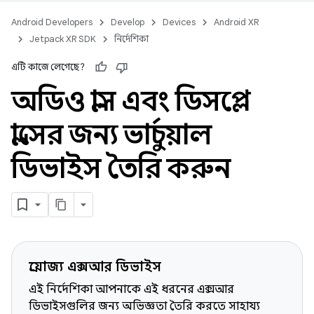
Android Developers
Develop
Devices
Android XR
Jetpack XR SDK
নির্দেশিকা
এটি কাজে লেগেছে?
অডিও গ্লাস এবং ডিসপ্লে
গ্লাসের জন্য ভার্চুয়াল
ডিভাইস তৈরি করুন
প্রযোজ্য এক্সআর ডিভাইস
এই নির্দেশিকা আপনাকে এই ধরনের এক্সআর
ডিভাইসগুলির জন্য অভিজ্ঞতা তৈরি করতে সাহায্য