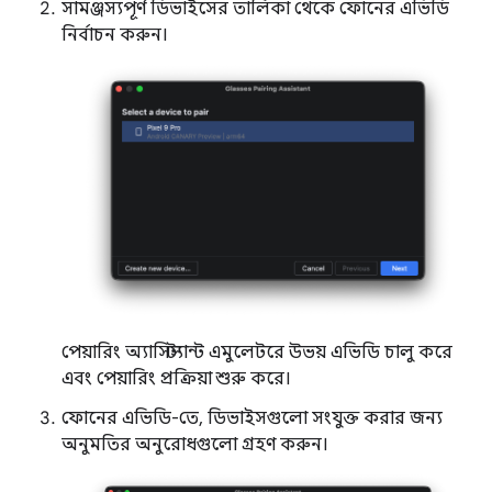
সামঞ্জস্যপূর্ণ ডিভাইসের তালিকা থেকে ফোনের এভিডি
নির্বাচন করুন।
পেয়ারিং অ্যাসিস্ট্যান্ট এমুলেটরে উভয় এভিডি চালু করে
এবং পেয়ারিং প্রক্রিয়া শুরু করে।
ফোনের এভিডি-তে, ডিভাইসগুলো সংযুক্ত করার জন্য
অনুমতির অনুরোধগুলো গ্রহণ করুন।