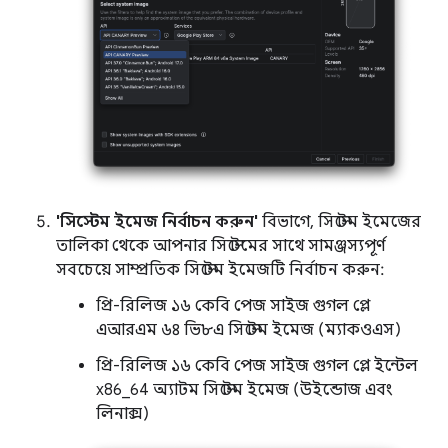
'সিস্টেম ইমেজ নির্বাচন করুন'
বিভাগে, সিস্টেম ইমেজের
তালিকা থেকে আপনার সিস্টেমের সাথে সামঞ্জস্যপূর্ণ
সবচেয়ে সাম্প্রতিক সিস্টেম ইমেজটি নির্বাচন করুন:
প্রি-রিলিজ ১৬ কেবি পেজ সাইজ গুগল প্লে
এআরএম ৬৪ ভি৮এ সিস্টেম ইমেজ (ম্যাকওএস)
প্রি-রিলিজ ১৬ কেবি পেজ সাইজ গুগল প্লে ইন্টেল
x86_64 অ্যাটম সিস্টেম ইমেজ (উইন্ডোজ এবং
লিনাক্স)