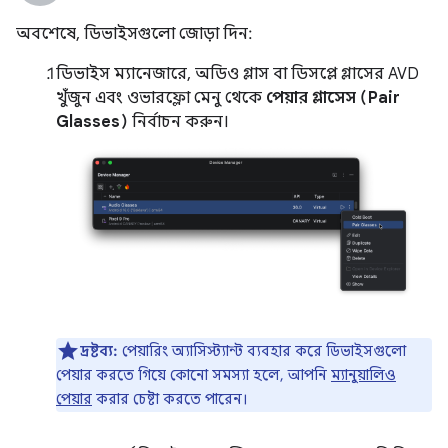
অবশেষে, ডিভাইসগুলো জোড়া দিন:
ডিভাইস ম্যানেজারে, অডিও গ্লাস বা ডিসপ্লে গ্লাসের AVD
খুঁজুন এবং ওভারফ্লো মেনু থেকে
পেয়ার গ্লাসেস (Pair
Glasses)
নির্বাচন করুন।
দ্রষ্টব্য:
পেয়ারিং অ্যাসিস্ট্যান্ট ব্যবহার করে ডিভাইসগুলো
পেয়ার করতে গিয়ে কোনো সমস্যা হলে, আপনি
ম্যানুয়ালিও
পেয়ার
করার চেষ্টা করতে পারেন।