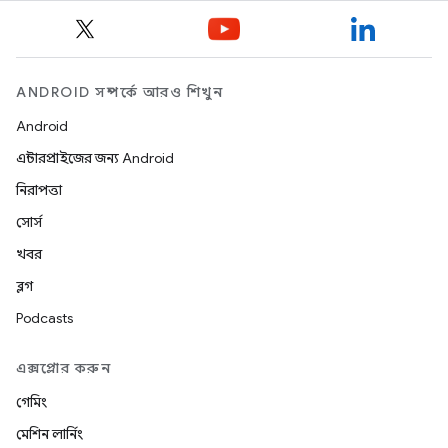
ANDROID সম্পর্কে আরও শিখুন
Android
এন্টারপ্রাইজের জন্য Android
নিরাপত্তা
সোর্স
খবর
ব্লগ
Podcasts
এক্সপ্লোর করুন
গেমিং
মেশিন লার্নিং