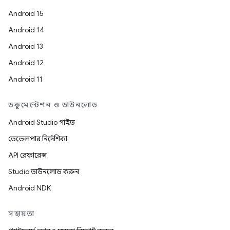
Android 15
Android 14
Android 13
Android 12
Android 11
ডকুমেন্টেশন ও ডাউনলোড
Android Studio গাইড
ডেভেলপার নির্দেশিকা
API রেফারেন্স
Studio ডাউনলোড করুন
Android NDK
সহায়তা