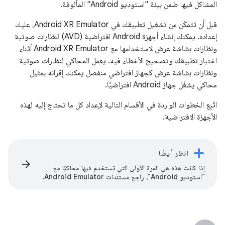
المشاكل فيها ضمن بيئة "استوديو Android" المألوفة.
قبل أن تتمكّن من تشغيل تطبيقك في Android XR Emulator، عليك
إعداده. يمكنك إنشاء أجهزة Android افتراضية (AVD) لنظارات صوتية
ونظارات بشاشة عرض لاستخدامها مع Android XR Emulator أثناء
اختبار تطبيقك وتصحيح الأخطاء فيه. يعمل المحاكي لنظارات صوتية
ونظارات بشاشة عرض كجهاز افتراضي منفصل يمكنك إقرانه بمثيل
محاكي يشغّل جهاز Android افتراضيًا.
اتّبِع الخطوات الواردة في الأقسام التالية لإعداد كل ما تحتاج إليه لهذه
الأجهزة الافتراضية.
انظر أيضًا
arrow_forward
إذا كانت هذه هي المرة الأولى التي تستخدم فيها محاكيًا مع
"استوديو Android"، راجِع مستندات Android Emulator.