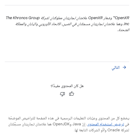
‫OpenXR™ وشعار OpenXR علامتان تجاريتان مملوكتان لشركة The Khronos Group
Inc. وهما علامتان تجاريتان مسجلتان في الصين، الاتحاد الأوروبي واليابان والمملكة
المتحدة.
التالي
arrow_forward
هل كان المحتوى مفيدًا؟
يخضع كل من المحتوى وعيّنات التعليمات البرمجية في هذه الصفحة للتراخيص الموضحّة
في
ترخيص استخدام المحتوى
. إنّ Java وOpenJDK هما علامتان تجاريتان مسجَّلتان
لشركة Oracle و/أو الشركات التابعة لها.