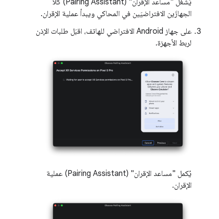
يُشغِّل "مساعد الإقران" (Pairing Assistant) كلا
الجهازَين الافتراضيَين في المحاكي ويبدأ عملية الإقران.
على جهاز Android الافتراضي للهاتف، اقبَل طلبات الإذن
لربط الأجهزة.
يُكمل "مساعد الإقران" (Pairing Assistant) عملية
الإقران.