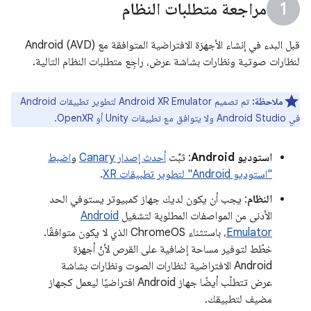
مراجعة متطلبات النظام
قبل البدء في إنشاء الأجهزة الافتراضية المتوافقة مع Android (AVD)
لنظارات صوتية ونظارات بشاشة عرض، راجِع متطلبات النظام التالية.
ملاحظة:
تم تصميم Android XR Emulator لتطوير تطبيقات Android
في Android Studio ولا يتوافق مع تطبيقات Unity أو OpenXR.
استوديو Android
: ثبِّت
أحدث إصدار Canary
و
اضبط
"استوديو Android" لتطوير تطبيقات XR
.
النظام
: يجب أن يكون لديك جهاز كمبيوتر يستوفي الحد
الأدنى من المواصفات المطلوبة لتشغيل
Android
Emulator
، باستثناء ChromeOS الذي لا يكون متوافقًا.
خطّط لتوفير مساحة إضافية على القرص لأنّ أجهزة
Android الافتراضية لنظارات الصوت ونظارات بشاشة
عرض تتطلّب أيضًا جهاز Android افتراضيًا ليعمل كجهاز
مضيف لتطبيقك.