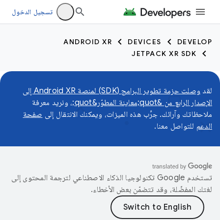
تسجيل الدخول
ANDROID XR
DEVICES
DEVELOP
JETPACK XR SDK
لقد
وصلت حزمة تطوير البرامج (SDK) لمنصة Android XR إلى
الإصدار الرابع من &quot;معاينة المطوّر&quot;
، ونريد معرفة
ملاحظاتك وآرائك. جرِّب هذه الميزات، ويمكنك الانتقال إلى
صفحة
الدعم
للتواصل معنا.
تستخدم Google تكنولوجيا الذكاء الاصطناعي لترجمة المحتوى إلى
لغتك المفضّلة، وقد تتضمّن بعض الأخطاء.