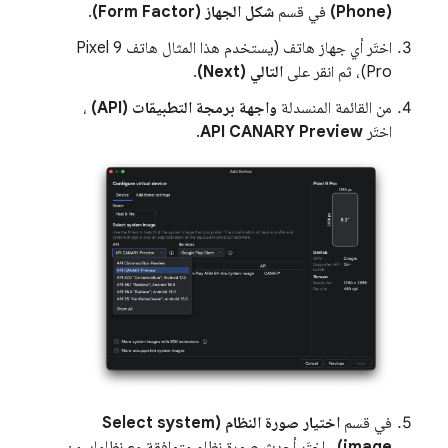
(Phone)
في قسم
شكل الجهاز (Form Factor)
.
اختَر أي جهاز هاتف (يستخدم هذا المثال هاتف Pixel 9
Pro)، ثم انقر على
التالي (Next)
.
من القائمة المنسدلة
واجهة برمجة التطبيقات (API)
،
اختَر
API CANARY Preview
.
في قسم
اختيار صورة النظام (Select system
image)
، اختَر أحدث صورة نظام متوافقة مع نظامك من