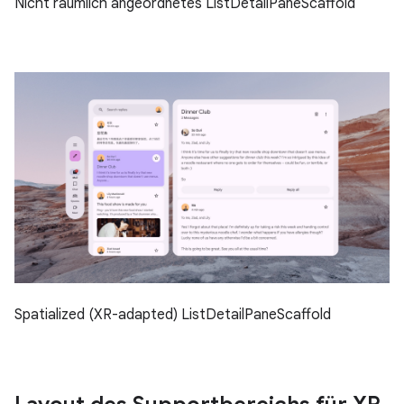
Nicht räumlich angeordnetes ListDetailPaneScaffold
Spatialized (XR-adapted) ListDetailPaneScaffold