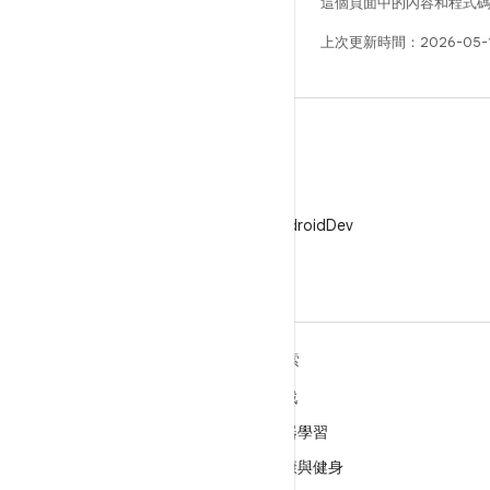
這個頁面中的內容和程式
上次更新時間：2026-05-
X
在 X 中追蹤 @AndroidDev
深入瞭解 ANDROID
探索
Android
遊戲
企業專用 Android
機器學習
安全性
健康與健身