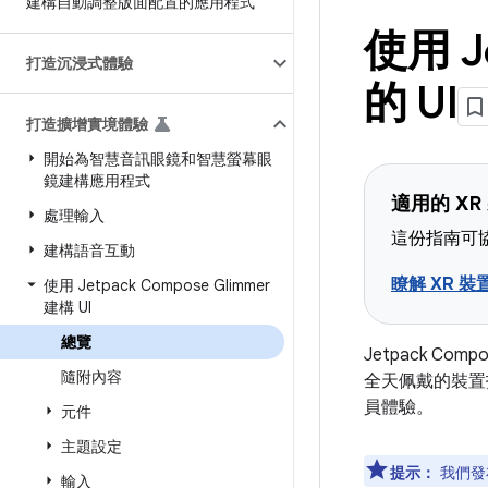
建構自動調整版面配置的應用程式
使用 J
打造沉浸式體驗
的 UI
打造擴增實境體驗
開始為智慧音訊眼鏡和智慧螢幕眼
鏡建構應用程式
適用的 XR
處理輸入
這份指南可協
建構語音互動
瞭解 XR 裝
使用 Jetpack Compose Glimmer
建構 UI
總覽
Jetpack Co
隨附內容
全天佩戴的裝置打
員體驗。
元件
主題設定
提示：
我們發布
輸入