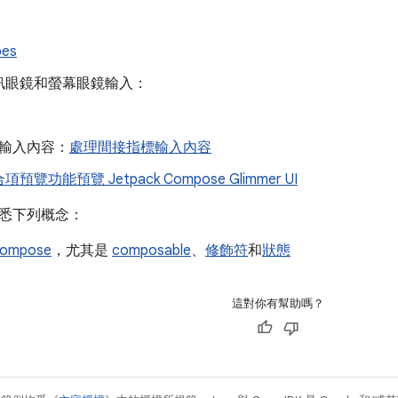
pes
訊眼鏡和螢幕眼鏡輸入：
輸入內容：
處理間接指標輸入內容
覽功能預覽 Jetpack Compose Glimmer UI
悉下列概念：
Compose
，尤其是
composable
、
修飾符
和
狀態
這對你有幫助嗎？