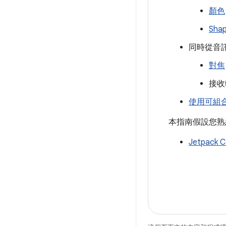
顏色
Sha
同時從音
對焦
接收
使用可組合項預
本指南假設您熟
Jetpack 