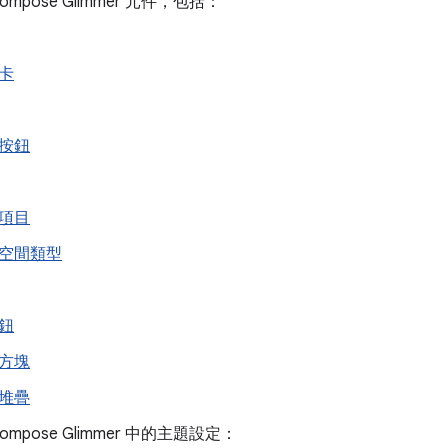
 Compose Glimmer 元件，包括：
卡
按鈕
項目
空間類型
鈕
方塊
堆疊
 Compose Glimmer 中的主題設定：