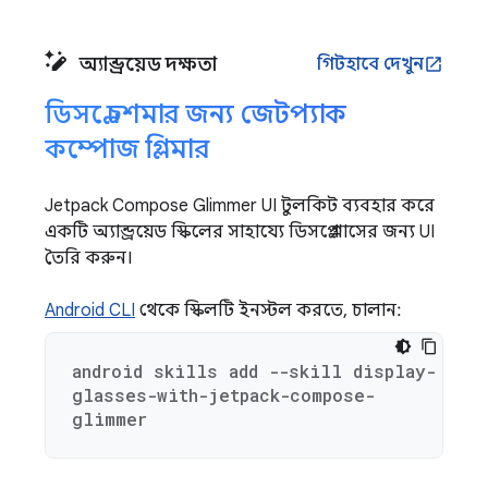
অ্যান্ড্রয়েড দক্ষতা
গিটহাবে দেখুন
open_in_new
ডিসপ্লে চশমার জন্য জেটপ্যাক
কম্পোজ গ্লিমার
Jetpack Compose Glimmer UI টুলকিট ব্যবহার করে
একটি অ্যান্ড্রয়েড স্কিলের সাহায্যে ডিসপ্লে গ্লাসের জন্য UI
তৈরি করুন।
Android CLI
থেকে স্কিলটি ইনস্টল করতে, চালান:
android skills add --skill display-
glasses-with-jetpack-compose-
glimmer