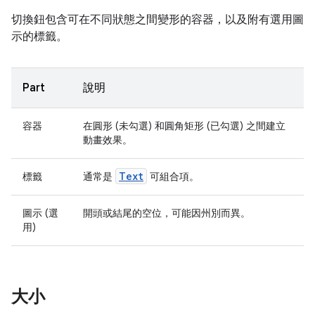
切換鈕包含可在不同狀態之間變形的容器，以及附有選用圖
示的標籤。
Part
說明
容器
在圓形 (未勾選) 和圓角矩形 (已勾選) 之間建立
動畫效果。
Text
標籤
通常是
可組合項。
圖示 (選
開頭或結尾的空位，可能因州別而異。
用)
大小