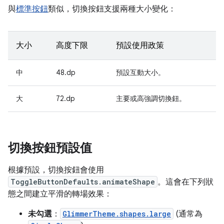
與
標準按鈕
類似，切換按鈕支援兩種大小變化：
大小
高度下限
預設使用政策
中
48.dp
預設互動大小。
大
72.dp
主要或高強調切換鈕。
切換按鈕預設值
根據預設，切換按鈕會使用
ToggleButtonDefaults.animateShape
。這會在下列狀
態之間建立平滑的轉場效果：
未勾選
：
GlimmerTheme.shapes.large
(通常為