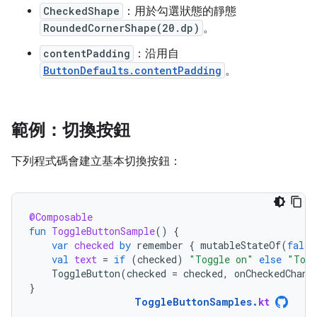
CheckedShape
：用於勾選狀態的靜態
RoundedCornerShape(20.dp)
。
contentPadding
：沿用自
ButtonDefaults.contentPadding
。
範例：切換按鈕
下列程式碼會建立基本切換按鈕：
@Composable
fun
ToggleButtonSample
()
{
var
checked
by
remember
{
mutableStateOf
(
false
val
text
=
if
(
checked
)
"Toggle on"
else
"Togg
ToggleButton
(
checked
=
checked
,
onCheckedChang
}
ToggleButtonSamples
.
kt