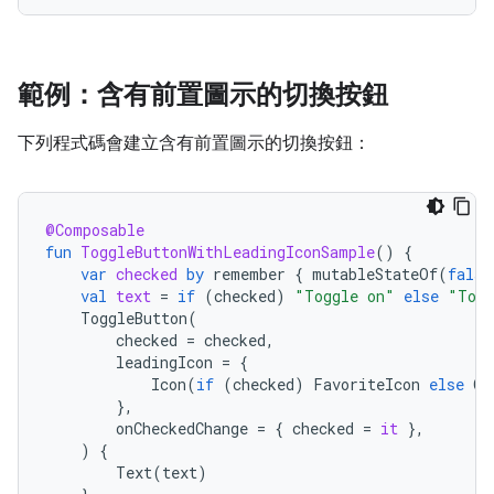
範例：含有前置圖示的切換按鈕
下列程式碼會建立含有前置圖示的切換按鈕：
@Composable
fun
ToggleButtonWithLeadingIconSample
()
{
var
checked
by
remember
{
mutableStateOf
(
false
val
text
=
if
(
checked
)
"Toggle on"
else
"Togg
ToggleButton
(
checked
=
checked
,
leadingIcon
=
{
Icon
(
if
(
checked
)
FavoriteIcon
else
Ou
},
onCheckedChange
=
{
checked
=
it
},
)
{
Text
(
text
)