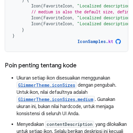
Icon
(
FavoriteIcon
,
"Localized description"
// medium is also the default size, defini
Icon
(
FavoriteIcon
,
"Localized description"
Icon
(
FavoriteIcon
,
"Localized description"
}
}
IconSamples
.
kt
Poin penting tentang kode
Ukuran setiap ikon disesuaikan menggunakan
GlimmerTheme.iconSizes
dengan pengubah.
Untuk ikon, nilai defaultnya adalah
GlimmerTheme.iconSizes.medium
. Gunakan
ukuran ini, bukan nilai hardcode, untuk menjaga
konsistensi di seluruh UI Anda.
Menyediakan
contentDescription
yang dilokalkan
untuk setiap ikon. Selalu berikan deskripsi ini kecuali