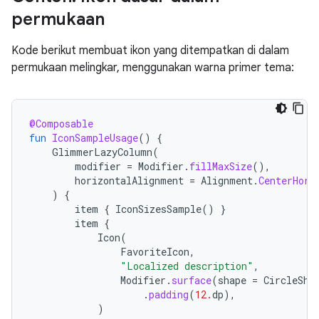
permukaan
Kode berikut membuat ikon yang ditempatkan di dalam
permukaan melingkar, menggunakan warna primer tema:
@Composable
fun
IconSampleUsage
()
{
GlimmerLazyColumn
(
modifier
=
Modifier
.
fillMaxSize
(),
horizontalAlignment
=
Alignment
.
CenterHori
)
{
item
{
IconSizesSample
()
}
item
{
Icon
(
FavoriteIcon
,
"Localized description"
,
Modifier
.
surface
(
shape
=
CircleSha
.
padding
(
12.
dp
),
)