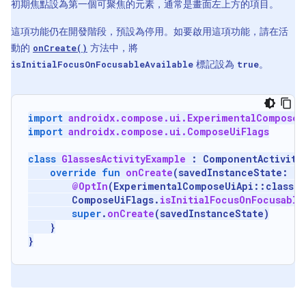
初期焦點設為第一個可聚焦的元素，通常是畫面左上方的項目。
這項功能仍在開發階段，預設為停用。如要啟用這項功能，請在活
動的
方法中，將
onCreate()
標記設為
。
isInitialFocusOnFocusableAvailable
true
import
androidx.compose.ui.ExperimentalComposeU
import
androidx.compose.ui.ComposeUiFlags
class
GlassesActivityExample
:
ComponentActivity
override
fun
onCreate
(
savedInstanceState
:
Bu
@OptIn
(
ExperimentalComposeUiApi
::
class
)
ComposeUiFlags
.
isInitialFocusOnFocusable
super
.
onCreate
(
savedInstanceState
)
}
}