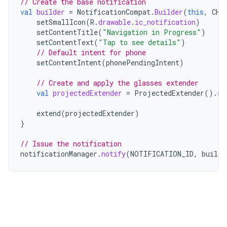
// Create the base notification
val
builder
=
NotificationCompat
.
Builder
(
this
,
CHA
setSmallIcon
(
R
.
drawable
.
ic_notification
)
setContentTitle
(
"Navigation in Progress"
)
setContentText
(
"Tap to see details"
)
// Default intent for phone
setContentIntent
(
phonePendingIntent
)
// Create and apply the glasses extender
val
projectedExtender
=
ProjectedExtender
().
se
extend
(
projectedExtender
)
}
// Issue the notification
notificationManager
.
notify
(
NOTIFICATION_ID
,
builde