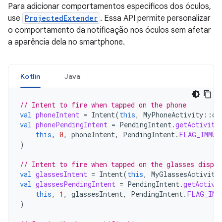
Para adicionar comportamentos específicos dos óculos,
use
ProjectedExtender
. Essa API permite personalizar
o comportamento da notificação nos óculos sem afetar
a aparência dela no smartphone.
Kotlin
Java
// Intent to fire when tapped on the phone
val
phoneIntent
=
Intent
(
this
,
MyPhoneActivity
::
cl
val
phonePendingIntent
=
PendingIntent
.
getActivity
this
,
0
,
phoneIntent
,
PendingIntent
.
FLAG_IMMUT
)
// Intent to fire when tapped on the glasses displa
val
glassesIntent
=
Intent
(
this
,
MyGlassesActivity
val
glassesPendingIntent
=
PendingIntent
.
getActivi
this
,
1
,
glassesIntent
,
PendingIntent
.
FLAG_IMM
)