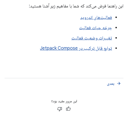
این راهنما فرض می‌کند که شما با مفاهیم زیر آشنا هستید:
فعالیت‌های اندروید
چرخه حیات فعالیت
تغییرات وضعیت فعالیت
توابع قابل ترکیب در Jetpack Compose
بعدی
arrow_forward
این مرور مفید بود؟