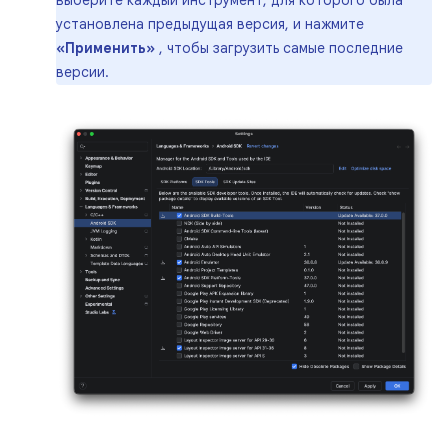
выберите каждый инструмент, для которого была
установлена ​​предыдущая версия, и нажмите
«Применить»
, чтобы загрузить самые последние
версии.