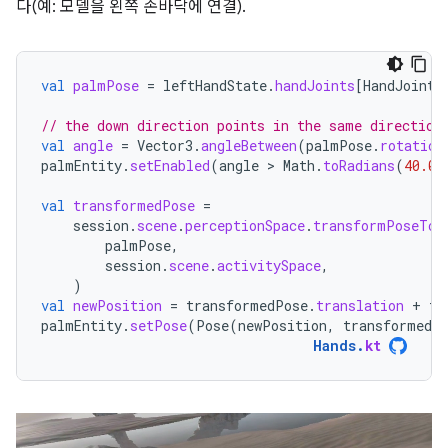
다(예: 모델을 왼쪽 손바닥에 연결).
val
palmPose
=
leftHandState
.
handJoints
[
HandJointT
// the down direction points in the same direction
val
angle
=
Vector3
.
angleBetween
(
palmPose
.
rotation
palmEntity
.
setEnabled
(
angle
 > 
Math
.
toRadians
(
40.0
)
val
transformedPose
=
session
.
scene
.
perceptionSpace
.
transformPoseTo
(
palmPose
,
session
.
scene
.
activitySpace
,
)
val
newPosition
=
transformedPose
.
translation
+
tr
palmEntity
.
setPose
(
Pose
(
newPosition
,
transformedP
Hands
.
kt