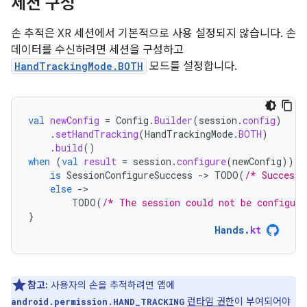
세션 구성
손 추적은 XR 세션에서 기본적으로 사용 설정되지 않습니다. 손
데이터를 수신하려면 세션을 구성하고
HandTrackingMode.BOTH
모드를 설정합니다.
val
newConfig
=
Config
.
Builder
(
session
.
config
)
.
setHandTracking
(
HandTrackingMode
.
BOTH
)
.
build
()
when
(
val
result
=
session
.
configure
(
newConfig
))
{
is
SessionConfigureSuccess
-
>
TODO
(
/* Success!
else
-
TODO
(
/* The session could not be configure
}
Hands
.
kt
참고:
사용자의 손을 추적하려면 앱에
런타임 권한
이 부여되어야
android.permission.HAND_TRACKING