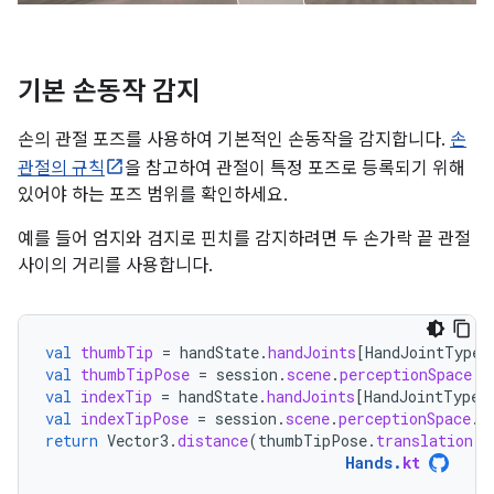
기본 손동작 감지
손의 관절 포즈를 사용하여 기본적인 손동작을 감지합니다.
손
관절의 규칙
을 참고하여 관절이 특정 포즈로 등록되기 위해
있어야 하는 포즈 범위를 확인하세요.
예를 들어 엄지와 검지로 핀치를 감지하려면 두 손가락 끝 관절
사이의 거리를 사용합니다.
val
thumbTip
=
handState
.
handJoints
[
HandJointType
.
val
thumbTipPose
=
session
.
scene
.
perceptionSpace
.
t
val
indexTip
=
handState
.
handJoints
[
HandJointType
.
val
indexTipPose
=
session
.
scene
.
perceptionSpace
.
t
return
Vector3
.
distance
(
thumbTipPose
.
translation
,
Hands
.
kt