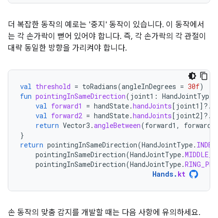
더 복잡한 동작의 예로는 '중지' 동작이 있습니다. 이 동작에서
는 각 손가락이 뻗어 있어야 합니다. 즉, 각 손가락의 각 관절이
대략 동일한 방향을 가리켜야 합니다.
val
threshold
=
toRadians
(
angleInDegrees
=
30f
)
fun
pointingInSameDirection
(
joint1
:
HandJointType
,
val
forward1
=
handState
.
handJoints
[
joint1
]?.
f
val
forward2
=
handState
.
handJoints
[
joint2
]?.
f
return
Vector3
.
angleBetween
(
forward1
,
forward2
}
return
pointingInSameDirection
(
HandJointType
.
INDEX
pointingInSameDirection
(
HandJointType
.
MIDDLE_P
pointingInSameDirection
(
HandJointType
.
RING_PRO
Hands
.
kt
손 동작의 맞춤 감지를 개발할 때는 다음 사항에 유의하세요.