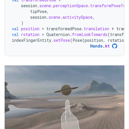
session
.
scene
.
perceptionSpace
.
transformPoseTo
(
tipPose
,
session
.
scene
.
activitySpace
,
)
val
position
=
transformedPose
.
translation
+
trans
val
rotation
=
Quaternion
.
fromLookTowards
(
transfor
indexFingerEntity
.
setPose
(
Pose
(
position
,
rotation
)
Hands
.
kt