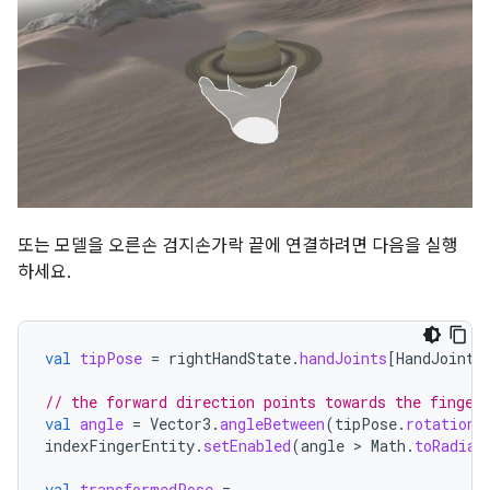
또는 모델을 오른손 검지손가락 끝에 연결하려면 다음을 실행
하세요.
val
tipPose
=
rightHandState
.
handJoints
[
HandJointT
// the forward direction points towards the finger
val
angle
=
Vector3
.
angleBetween
(
tipPose
.
rotation
indexFingerEntity
.
setEnabled
(
angle
 > 
Math
.
toRadian
val
transformedPose
=