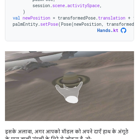
session
.
scene
.
activitySpace
,
)
val
newPosition
=
transformedPose
.
translation
+
tr
palmEntity
.
setPose
(
Pose
(
newPosition
,
transformedP
Hands
.
kt
इसके अलावा, अगर आपको मॉडल को अपने दाएँ हाथ के अंगूठे