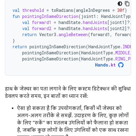
val
threshold
=
toRadians
(
angleInDegrees
=
30f
)
fun
pointingInSameDirection
(
joint1
:
HandJointType
,
val
forward1
=
handState
.
handJoints
[
joint1
]?.
f
val
forward2
=
handState
.
handJoints
[
joint2
]?.
f
return
Vector3
.
angleBetween
(
forward1
,
forward2
}
return
pointingInSameDirection
(
HandJointType
.
INDEX
pointingInSameDirection
(
HandJointType
.
MIDDLE_P
pointingInSameDirection
(
HandJointType
.
RING_PRO
Hands
.
kt
हाथ के जेस्चर का पता लगाने के लिए कस्टम डिटेक्शन की सुविधा
डेवलप करते समय, इन बातों का ध्यान रखें:
ऐसा हो सकता है कि उपयोगकर्ता, किसी भी जेस्चर को
अलग-अलग तरीके से समझें. उदाहरण के लिए, कुछ लोगों
के लिए "रुकें" का मतलब उंगलियों को फैलाना हो सकता
है, जबकि कुछ लोगों के लिए उंगलियों को एक साथ रखना