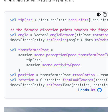
के पास वाली उंगली के सिरे से जोड़ना है, तो:
val
tipPose
=
rightHandState
.
handJoints
[
HandJointT
// the forward direction points towards the finger
val
angle
=
Vector3
.
angleBetween
(
tipPose
.
rotation
indexFingerEntity
.
setEnabled
(
angle
 > 
Math
.
toRadian
val
transformedPose
=
session
.
scene
.
perceptionSpace
.
transformPoseTo
(
tipPose
,
session
.
scene
.
activitySpace
,
)
val
position
=
transformedPose
.
translation
+
trans
val
rotation
=
Quaternion
.
fromLookTowards
(
transfor
indexFingerEntity
.
setPose
(
Pose
(
position
,
rotation
)
Hands
.
kt