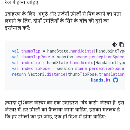
रेंज में होना चाहिए.
उदाहरण के लिए, अंगूठे और तर्जनी उंगली से पिंच करने का पता
लगाने के लिए, दोनों उंगलियों के सिरे के बीच की दूरी का
इस्तेमाल करें:
val
thumbTip
=
handState
.
handJoints
[
HandJointType
.
val
thumbTipPose
=
session
.
scene
.
perceptionSpace
.
t
val
indexTip
=
handState
.
handJoints
[
HandJointType
.
val
indexTipPose
=
session
.
scene
.
perceptionSpace
.
t
return
Vector3
.
distance
(
thumbTipPose
.
translation
,
Hands
.
kt
ज़्यादा मुश्किल जेस्चर का एक उदाहरण "बंद करो" जेस्चर है. इस
जेस्चर में, हर उंगली को फैलाया जाना चाहिए. इसका मतलब है
कि हर उंगली का हर जोड़, एक ही दिशा में होना चाहिए: