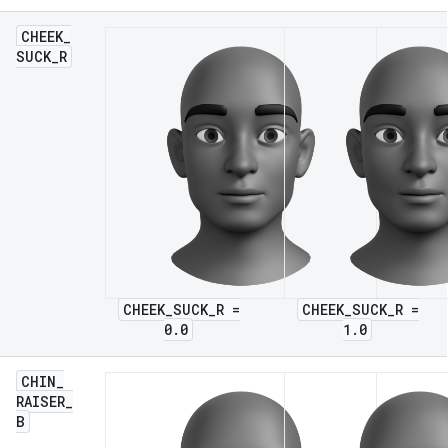
CHEEK
_
SUCK
_
R
CHEEK_SUCK_R =
CHEEK_SUCK_R =
0.0
1.0
CHIN
_
RAISER
_
B