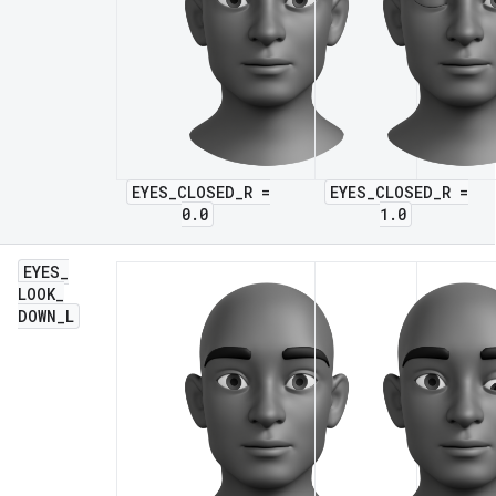
EYES_CLOSED_R =
EYES_CLOSED_R =
0.0
1.0
EYES
_
LOOK
_
DOWN
_
L