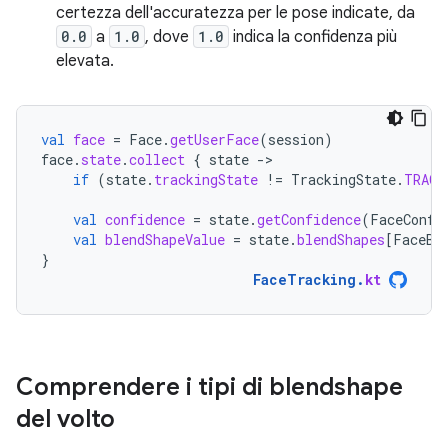
certezza dell'accuratezza per le pose indicate, da
0.0
a
1.0
, dove
1.0
indica la confidenza più
elevata.
val
face
=
Face
.
getUserFace
(
session
)
face
.
state
.
collect
{
state
-
if
(
state
.
trackingState
!=
TrackingState
.
TRACK
val
confidence
=
state
.
getConfidence
(
FaceConfi
val
blendShapeValue
=
state
.
blendShapes
[
FaceBl
}
FaceTracking
.
kt
Comprendere i tipi di blendshape
del volto