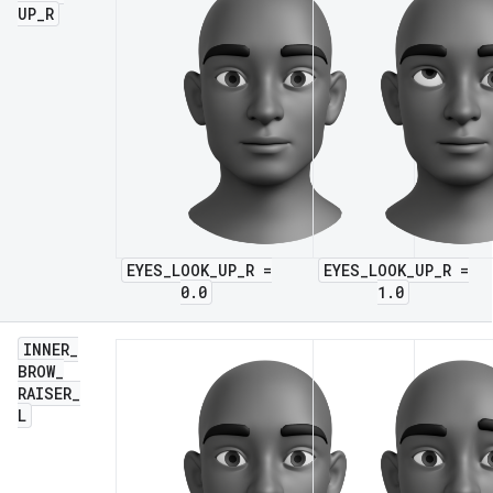
UP
_
R
EYES_LOOK_UP_R =
EYES_LOOK_UP_R =
0.0
1.0
INNER
_
BROW
_
RAISER
_
L