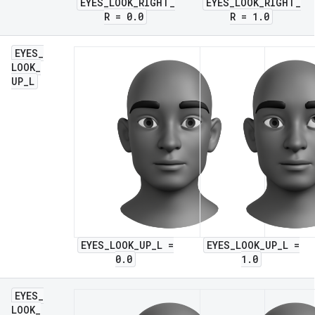
EYES_LOOK_RIGHT_
EYES_LOOK_RIGHT_
R = 0.0
R = 1.0
EYES
_
LOOK
_
UP
_
L
EYES_LOOK_UP_L =
EYES_LOOK_UP_L =
0.0
1.0
EYES
_
LOOK
_