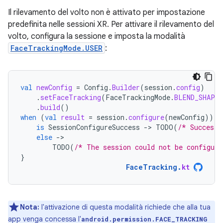
Il rilevamento del volto non è attivato per impostazione
predefinita nelle sessioni XR. Per attivare il rilevamento del
volto, configura la sessione e imposta la modalità
FaceTrackingMode.USER
:
val
newConfig
=
Config
.
Builder
(
session
.
config
)
.
setFaceTracking
(
FaceTrackingMode
.
BLEND_SHAPES
.
build
()
when
(
val
result
=
session
.
configure
(
newConfig
))
{
is
SessionConfigureSuccess
-
>
TODO
(
/* Success!
else
-
TODO
(
/* The session could not be configure
}
FaceTracking
.
kt
Nota:
l'attivazione di questa modalità richiede che alla tua
app venga concessa l'
android.permission.FACE_TRACKING