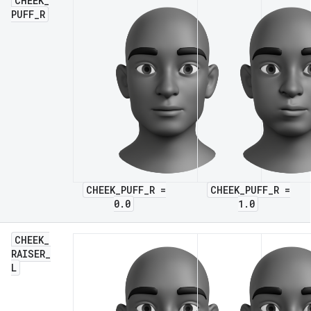
CHEEK
_
PUFF
_
R
CHEEK_PUFF_R =
CHEEK_PUFF_R =
0.0
1.0
CHEEK
_
RAISER
_
L