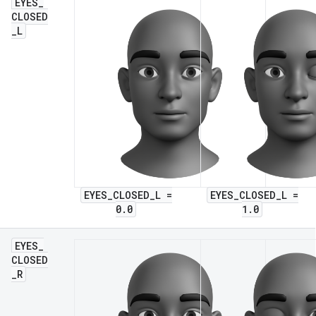
EYES
_
CLOSED
_
L
EYES_CLOSED_L =
EYES_CLOSED_L =
0.0
1.0
EYES
_
CLOSED
_
R