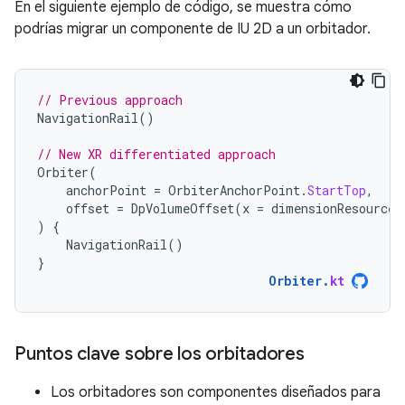
En el siguiente ejemplo de código, se muestra cómo
podrías migrar un componente de IU 2D a un orbitador.
// Previous approach
NavigationRail
()
// New XR differentiated approach
Orbiter
(
anchorPoint
=
OrbiterAnchorPoint
.
StartTop
,
offset
=
DpVolumeOffset
(
x
=
dimensionResource
(
)
{
NavigationRail
()
}
Orbiter
.
kt
Puntos clave sobre los orbitadores
Los orbitadores son componentes diseñados para