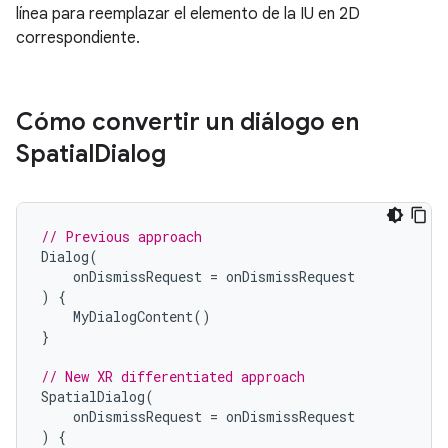
línea para reemplazar el elemento de la IU en 2D
correspondiente.
Cómo convertir un diálogo en
Spatial
Dialog
// Previous approach
Dialog
(
onDismissRequest
=
onDismissRequest
)
{
MyDialogContent
()
}
// New XR differentiated approach
SpatialDialog
(
onDismissRequest
=
onDismissRequest
)
{