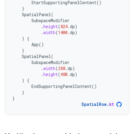
StartSupportingPanelContent
()
}
SpatialPanel
(
SubspaceModifier
.
height
(
824.
dp
)
.
width
(
1400.
dp
)
)
{
App
()
}
SpatialPanel
(
SubspaceModifier
.
width
(
288.
dp
)
.
height
(
480.
dp
)
)
{
EndSupportingPanelContent
()
}
}
SpatialRow
.
kt