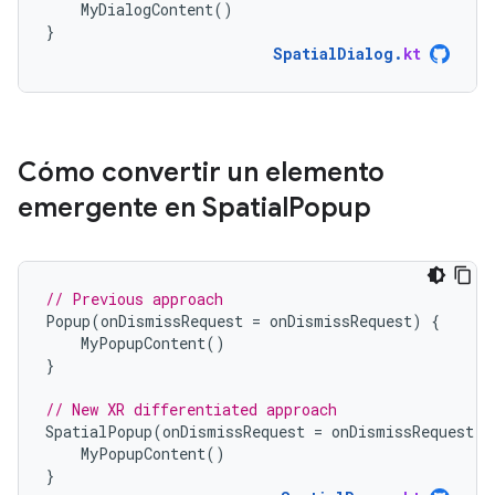
MyDialogContent
()
}
SpatialDialog
.
kt
Cómo convertir un elemento
emergente en Spatial
Popup
// Previous approach
Popup
(
onDismissRequest
=
onDismissRequest
)
{
MyPopupContent
()
}
// New XR differentiated approach
SpatialPopup
(
onDismissRequest
=
onDismissRequest
)
MyPopupContent
()
}