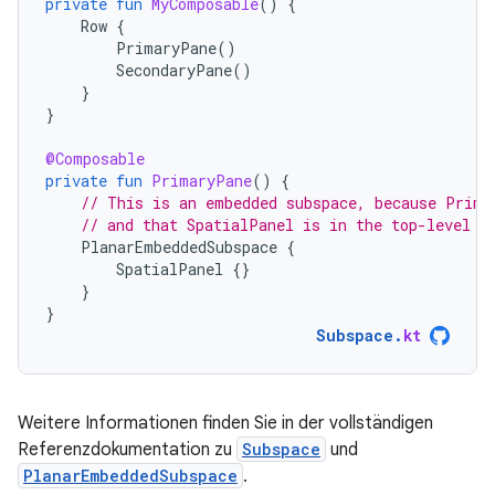
private
fun
MyComposable
()
{
Row
{
PrimaryPane
()
SecondaryPane
()
}
}
@Composable
private
fun
PrimaryPane
()
{
// This is an embedded subspace, because Prima
// and that SpatialPanel is in the top-level S
PlanarEmbeddedSubspace
{
SpatialPanel
{}
}
}
Subspace
.
kt
Weitere Informationen finden Sie in der vollständigen
Referenzdokumentation zu
Subspace
und
PlanarEmbeddedSubspace
.