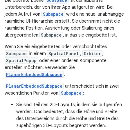
Die oberste Ebene
Subspace
ist der äußerste
Unterbereich, der von Ihrer App aufgerufen wird. Bei
jedem Aufruf von
Subspace
wird eine neue, unabhängige
räumliche UI-Hierarchie erstellt. Sie übernimmt nicht die
räumliche Position, Ausrichtung oder Skalierung eines
übergeordneten
Subspace
, in das sie eingebettet ist.
Wenn Sie ein eingebettetes oder verschachteltes
Subspace
in einem
SpatialPanel
,
Orbiter
,
SpatialPopup
oder einer anderen Komponente
erstellen möchten, verwenden Sie
PlanarEmbeddedSubspace
.
PlanarEmbeddedSubspace
unterscheidet sich in zwei
wesentlichen Punkten von
Subspace
:
Sie sind Teil des 2D-Layouts, in dem sie aufgerufen
werden. Das bedeutet, dass die Höhe und Breite
des Unterbereichs durch die Höhe und Breite des
zugehörigen 2D-Layouts begrenzt werden.