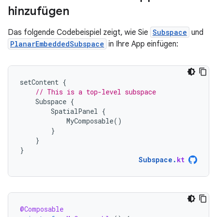
hinzufügen
Das folgende Codebeispiel zeigt, wie Sie
Subspace
und
PlanarEmbeddedSubspace
in Ihre App einfügen:
setContent
{
// This is a top-level subspace
Subspace
{
SpatialPanel
{
MyComposable
()
}
}
}
Subspace
.
kt
@Composable