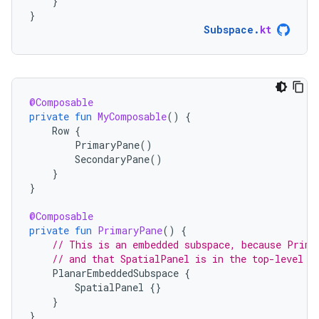
}
}
Subspace
.
kt
@Composable
private
fun
MyComposable
()
{
Row
{
PrimaryPane
()
SecondaryPane
()
}
}
@Composable
private
fun
PrimaryPane
()
{
// This is an embedded subspace, because Prima
// and that SpatialPanel is in the top-level S
PlanarEmbeddedSubspace
{
SpatialPanel
{}
}
}