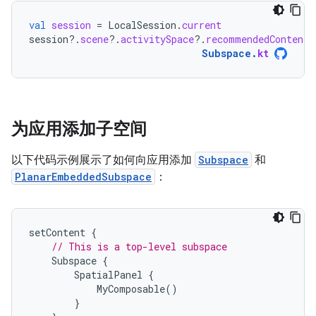
val
session
=
LocalSession
.
current
session
?.
scene
?.
activitySpace
?.
recommendedContentB
Subspace
.
kt
为应用添加子空间
以下代码示例展示了如何向应用添加
Subspace
和
PlanarEmbeddedSubspace
：
setContent
{
// This is a top-level subspace
Subspace
{
SpatialPanel
{
MyComposable
()
}