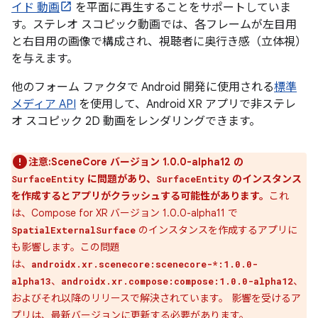
イド 動画
を平面に再生することをサポートしていま
す。ステレオ スコピック動画では、各フレームが左目用
と右目用の画像で構成され、視聴者に奥行き感（立体視）
を与えます。
他のフォーム ファクタで Android 開発に使用される
標準
メディア API
を使用して、Android XR アプリで非ステレ
オ スコピック 2D 動画をレンダリングできます。
注意:SceneCore バージョン 1.0.0-alpha12 の
に問題があり、
のインスタンス
SurfaceEntity
SurfaceEntity
を作成するとアプリがクラッシュする可能性があります。
これ
は、Compose for XR バージョン 1.0.0-alpha11 で
のインスタンスを作成するアプリに
SpatialExternalSurface
も影響します。この問題
は、
androidx.xr.scenecore:scenecore-*:1.0.0-
、
、
alpha13
androidx.xr.compose:compose:1.0.0-alpha12
およびそれ以降のリリースで解決されています。 影響を受けるア
プリは、最新バージョンに更新する必要があります。