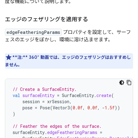
度な機能について説明します。
エッジのフェザリングを適用する
edgeFeatheringParams
プロパティを設定して、サーフ
ェスのエッジをぼかし、環境に溶け込ませます。
**注:**
360° 動画では、エッジのフェザリングはおすすめし
ません。
// Create a SurfaceEntity.
val
surfaceEntity
=
SurfaceEntity
.
create
(
session
=
xrSession
,
pose
=
Pose
(
Vector3
(
0.0f
,
0.0f
,
-
1.5f
))
)
// Feather the edges of the surface.
surfaceEntity
.
edgeFeatheringParams
=