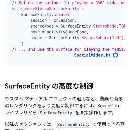
// Set up the surface for playing a 360° video on 
val
sphereStereoSurfaceEntity
=
SurfaceEntity
.
create
(
session
=
xrSession
,
stereoMode
=
SurfaceEntity
.
StereoMode
.
TOP_
pose
=
activitySpacePose
,
shape
=
SurfaceEntity
.
Shape
.
Sphere
(
1.0f
),
)
// ... and use the surface for playing the media.
SpatialVideo.kt
Surface
Entity の高度な制御
カスタム マテリアル エフェクトの適用など、動画と画像
のレンダリングをより高度に制御するには、SceneCore
ライブラリから
SurfaceEntity
を直接操作します。
以降のセクションでは、
SurfaceEntity
で使用できる高