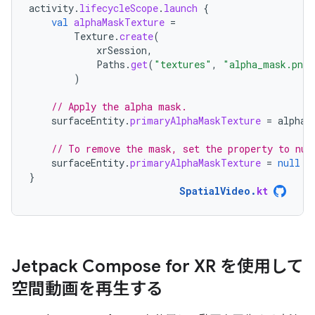
activity
.
lifecycleScope
.
launch
{
val
alphaMaskTexture
=
Texture
.
create
(
xrSession
,
Paths
.
get
(
"textures"
,
"alpha_mask.png"
)
// Apply the alpha mask.
surfaceEntity
.
primaryAlphaMaskTexture
=
alphaM
// To remove the mask, set the property to nul
surfaceEntity
.
primaryAlphaMaskTexture
=
null
}
SpatialVideo
.
kt
Jetpack Compose for XR を使用して
空間動画を再生する