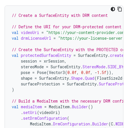
// Create a SurfaceEntity with DRM content
// Define the URI for your DRM-protected content a
val
videoUri
=
"https://your-content-provider.com/
val
drmLicenseUrl
=
"https://your-license-server.c
// Create the SurfaceEntity with the PROTECTED con
val
protectedSurfaceEntity
=
SurfaceEntity
.
create
(
session
=
xrSession
,
stereoMode
=
SurfaceEntity
.
StereoMode
.
SIDE_BY_
pose
=
Pose
(
Vector3
(
0.0f
,
0.0f
,
-
1.5f
)),
shape
=
SurfaceEntity
.
Shape
.
Quad
(
FloatSize2d
(
1
surfaceProtection
=
SurfaceEntity
.
SurfaceProte
)
// Build a MediaItem with the necessary DRM config
val
mediaItem
=
MediaItem
.
Builder
()
.
setUri
(
videoUri
)
.
setDrmConfiguration
(
MediaItem
.
DrmConfiguration
.
Builder
(
C
.
WIDEV