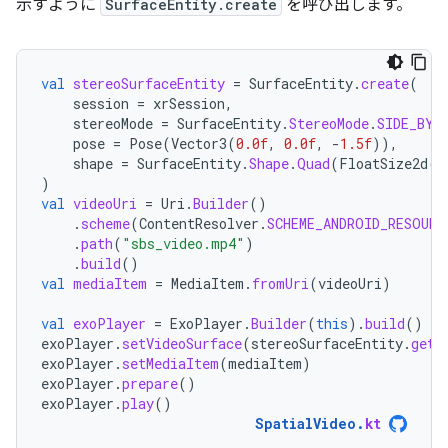
示すように
SurfaceEntity.create
を呼び出します。
val
stereoSurfaceEntity
=
SurfaceEntity
.
create
(
session
=
xrSession
,
stereoMode
=
SurfaceEntity
.
StereoMode
.
SIDE_BY_
pose
=
Pose
(
Vector3
(
0.0f
,
0.0f
,
-
1.5f
)),
shape
=
SurfaceEntity
.
Shape
.
Quad
(
FloatSize2d
(
1
)
val
videoUri
=
Uri
.
Builder
()
.
scheme
(
ContentResolver
.
SCHEME_ANDROID_RESOURC
.
path
(
"sbs_video.mp4"
)
.
build
()
val
mediaItem
=
MediaItem
.
fromUri
(
videoUri
)
val
exoPlayer
=
ExoPlayer
.
Builder
(
this
).
build
()
exoPlayer
.
setVideoSurface
(
stereoSurfaceEntity
.
getS
exoPlayer
.
setMediaItem
(
mediaItem
)
exoPlayer
.
prepare
()
exoPlayer
.
play
()
SpatialVideo
.
kt