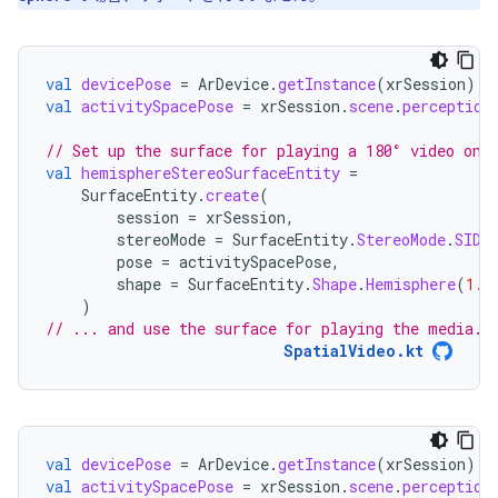
val
devicePose
=
ArDevice
.
getInstance
(
xrSession
).
s
val
activitySpacePose
=
xrSession
.
scene
.
perception
// Set up the surface for playing a 180° video on 
val
hemisphereStereoSurfaceEntity
=
SurfaceEntity
.
create
(
session
=
xrSession
,
stereoMode
=
SurfaceEntity
.
StereoMode
.
SIDE
pose
=
activitySpacePose
,
shape
=
SurfaceEntity
.
Shape
.
Hemisphere
(
1.0
)
// ... and use the surface for playing the media.
SpatialVideo.kt
val
devicePose
=
ArDevice
.
getInstance
(
xrSession
).
s
val
activitySpacePose
=
xrSession
.
scene
.
perception