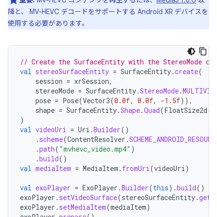
重要:
MV-HEVC コンテンツを再生するには、
Media3 1.6.0
以
降と、 MV-HEVC デコードをサポートする Android XR デバイスを
使用する必要があります。
// Create the SurfaceEntity with the StereoMode co
val
stereoSurfaceEntity
=
SurfaceEntity
.
create
(
session
=
xrSession
,
stereoMode
=
SurfaceEntity
.
StereoMode
.
MULTIVIE
pose
=
Pose
(
Vector3
(
0.0f
,
0.0f
,
-
1.5f
)),
shape
=
SurfaceEntity
.
Shape
.
Quad
(
FloatSize2d
(
1
)
val
videoUri
=
Uri
.
Builder
()
.
scheme
(
ContentResolver
.
SCHEME_ANDROID_RESOURC
.
path
(
"mvhevc_video.mp4"
)
.
build
()
val
mediaItem
=
MediaItem
.
fromUri
(
videoUri
)
val
exoPlayer
=
ExoPlayer
.
Builder
(
this
).
build
()
exoPlayer
.
setVideoSurface
(
stereoSurfaceEntity
.
getS
exoPlayer
.
setMediaItem
(
mediaItem
)
exoPlayer
.
prepare
()