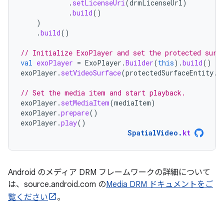
.
setLicenseUri
(
drmLicenseUrl
)
.
build
()
)
.
build
()
// Initialize ExoPlayer and set the protected surf
val
exoPlayer
=
ExoPlayer
.
Builder
(
this
).
build
()
exoPlayer
.
setVideoSurface
(
protectedSurfaceEntity
.
g
// Set the media item and start playback.
exoPlayer
.
setMediaItem
(
mediaItem
)
exoPlayer
.
prepare
()
exoPlayer
.
play
()
SpatialVideo
.
kt
Android のメディア DRM フレームワークの詳細について
は、source.android.com の
Media DRM ドキュメントをご
覧ください
。