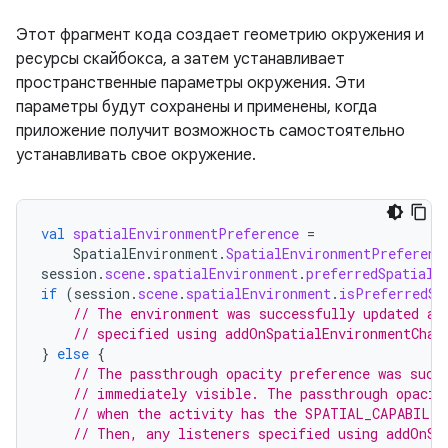
Этот фрагмент кода создает геометрию окружения и
ресурсы скайбокса, а затем устанавливает
пространственные параметры окружения. Эти
параметры будут сохранены и применены, когда
приложение получит возможность самостоятельно
устанавливать свое окружение.
val
spatialEnvironmentPreference
=
SpatialEnvironment
.
SpatialEnvironmentPreferenc
session
.
scene
.
spatialEnvironment
.
preferredSpatialE
if
(
session
.
scene
.
spatialEnvironment
.
isPreferredSp
// The environment was successfully updated an
// specified using addOnSpatialEnvironmentChan
}
else
{
// The passthrough opacity preference was succ
// immediately visible. The passthrough opacit
// when the activity has the SPATIAL_CAPABILIT
// Then, any listeners specified using addOnSp