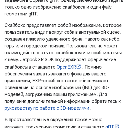
заданной в формате glTF. Одновременно можно задать
только одно изображение скайбокса и один файл
геометрии glTF.
Скайбокс представляет собой изображение, которое
пользователь видит вокруг себя в виртуальной сцене,
создавая иллюзию удаленного фона, такого как небо,
горы или городской пейзаж. Пользователь не может
взаимодействовать со скайбоксом или приближаться
к нему. Jetpack XR SDK поддерживает сферические
скайбоксы в стандарте
OpenEXR
. Помимо
обеспечения захватывающего фона для вашего
приложения, EXR-скайбокс также обеспечивает
освещение на основе изображений (IBL) для 3D-
моделей, загруженных вашим приложением. Для
получения дополнительной информации обратитесь к
руководству по работе с 3D-моделями
.
В пространственные окружения также можно
включать трехмерную геометрию в стандарте
glTF
.