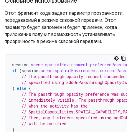
Основное использование
Этот фрагмент кода задает параметр прозрачности,
передаваемый в режиме сквозной передачи. Этот
параметр будет запомнен и будет применен, когда
приложение получит возможность устанавливать
прозрачность в режиме сквозной передачи.
session
.
scene
.
spatialEnvironment
.
preferredPassthro
if
(
session
.
scene
.
spatialEnvironment
.
currentPassth
// The passthrough opacity request succeeded a
// specified using addOnPassthroughOpacityChan
}
else
{
// The passthrough opacity preference was succ
// immediately visible. The passthrough opacit
// when the activity has the
// SpatialCapabilities.SPATIAL_CAPABILITY_PAS
// Then, any listeners specified using addOnPa
// will be notified.
}