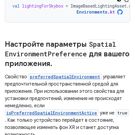
val
lightingForSkybox
=
ImageBasedLightingAsset
.
cr
Environments
.
kt
Настройте параметры
Spatial
Environment
Preference
для вашего
приложения
.
Свойство
preferredSpatialEnvironment
управляет
предпочтительной пространственной средой для
приложения. При использовании этого свойства для
установки предпочтений, изменения не происходят
немедленно, если
isPreferredSpatialEnvironmentActive
уже не
true
. Как только устройство перейдет в состояние,
позволяющее изменять фон XR и станет доступна
возможность