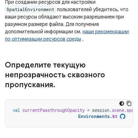
При создании ресурсов для настройки
SpatialEnvironment
пользователей убедитесь, что
ваши ресурсы обладают высоким разрешением при
разумном размере файла. Для получения
дополнительной информации см.
наши рекомендации
по оптимизации ресурсов среды
.
Определите текущую
непрозрачность сквозного
пропускания
.
val
currentPassthroughOpacity
=
session
.
scene
.
spat
Environments
.
kt