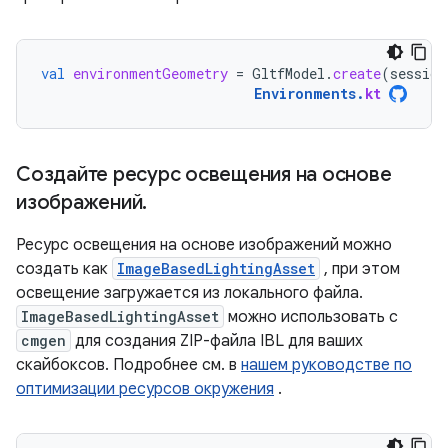
val
environmentGeometry
=
GltfModel
.
create
(
session
Environments
.
kt
Создайте ресурс освещения на основе
изображений
.
Ресурс освещения на основе изображений можно
создать как
ImageBasedLightingAsset
, при этом
освещение загружается из локального файла.
ImageBasedLightingAsset
можно использовать с
cmgen
для создания ZIP-файла IBL для ваших
скайбоксов. Подробнее см. в
нашем руководстве по
оптимизации ресурсов окружения
.