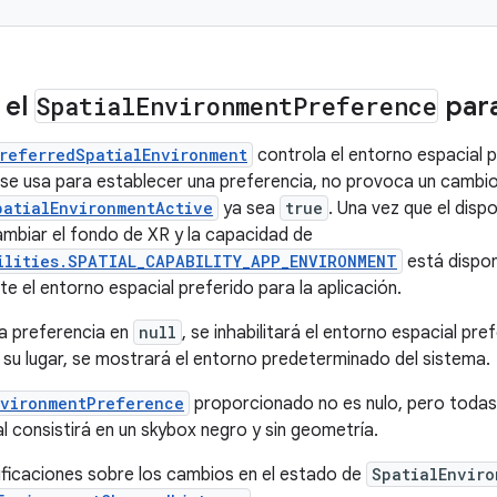
 el
Spatial
Environment
Preference
para
referredSpatialEnvironment
controla el entorno espacial 
se usa para establecer una preferencia, no provoca un cambi
patialEnvironmentActive
ya sea
true
. Una vez que el disp
mbiar el fondo de XR y la capacidad de
ilities.SPATIAL_CAPABILITY_APP_ENVIRONMENT
está dispon
 el entorno espacial preferido para la aplicación.
la preferencia en
null
, se inhabilitará el entorno espacial pre
en su lugar, se mostrará el entorno predeterminado del sistema.
nvironmentPreference
proporcionado no es nulo, pero todas 
l consistirá en un skybox negro y sin geometría.
tificaciones sobre los cambios en el estado de
SpatialEnviro