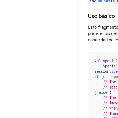
addOnSpatial
Uso básico
Este fragmento 
preferencia del
capacidad de es
val
spatial
Spatial
session
.
sce
if
(
session
// The 
// spec
}
else
{
// The 
// imme
// whe
// Then