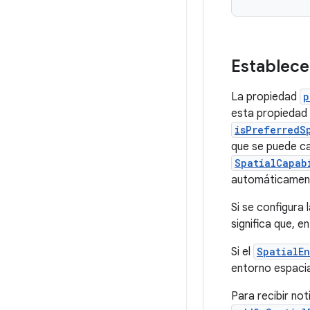
Establece
La propiedad
p
esta propiedad 
isPreferredS
que se puede ca
SpatialCapab
automáticamente
Si se configura 
significa que, 
Si el
SpatialE
entorno espacia
Para recibir no