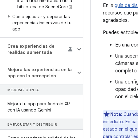
Ir a la documentación de la
En la
guía de di
biblioteca de Scene
Core ⍈
recursos que pu
Cómo ejecutar y depurar las
agradables.
experiencias inmersivas de tu
app
Puedes establec
Es una co
Crea experiencias de
realidad aumentada
Una superf
cámaras ex
Mejora las experiencias en la
completo e
app con la percepción
Una config
opacidad c
MEJORAR CON IA
con el cie
Mejora tu app para Android XR
con IA usando Gemini
Nota:
Cuando 
inmediato. En ca
EMPAQUETAR Y DISTRIBUIR
estado en el que
para controlar e