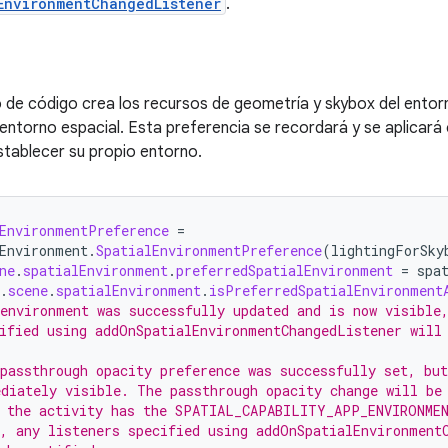
EnvironmentChangedListener
.
de código crea los recursos de geometría y skybox del entorno
 entorno espacial. Esta preferencia se recordará y se aplicará
tablecer su propio entorno.
EnvironmentPreference
=
Environment
.
SpatialEnvironmentPreference
(
lightingForSky
ne
.
spatialEnvironment
.
preferredSpatialEnvironment
=
spa
.
scene
.
spatialEnvironment
.
isPreferredSpatialEnvironment
environment was successfully updated and is now visible
ified using addOnSpatialEnvironmentChangedListener will
passthrough opacity preference was successfully set, but
diately visible. The passthrough opacity change will be
n the activity has the SPATIAL_CAPABILITY_APP_ENVIRONME
, any listeners specified using addOnSpatialEnvironment