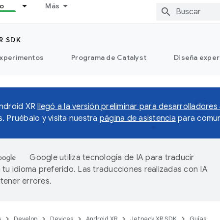
lo
Más
R SDK
xperimentos
Programa de Catalyst
Diseña exper
Android XR
llegó a la versión preliminar para desarrolladores
. Pruébalo y visita nuestra
página de asistencia
para comun
Google utiliza tecnología de IA para traducir
 tu idioma preferido. Las traducciones realizadas con IA
ener errores.
s
Develop
Devices
Android XR
Jetpack XR SDK
Guías