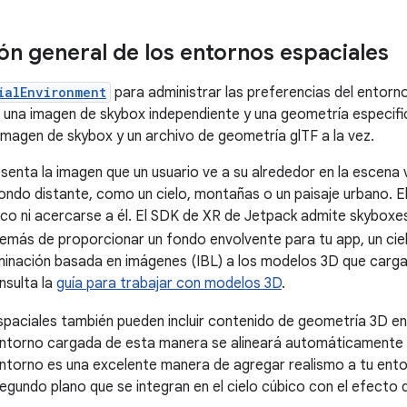
ón general de los entornos espaciales
ialEnvironment
para administrar las preferencias del entorn
una imagen de skybox independiente y una geometría especifi
imagen de skybox y un archivo de geometría glTF a la vez.
enta la imagen que un usuario ve a su alrededor en la escena vir
ondo distante, como un cielo, montañas o un paisaje urbano. E
bico ni acercarse a él. El SDK de XR de Jetpack admite skyboxe
demás de proporcionar un fondo envolvente para tu app, un ci
minación basada en imágenes (IBL) a los modelos 3D que carg
nsulta la
guía para trabajar con modelos 3D
.
paciales también pueden incluir contenido de geometría 3D en
ntorno cargada de esta manera se alineará automáticamente c
ntorno es una excelente manera de agregar realismo a tu ent
egundo plano que se integran en el cielo cúbico con el efecto d