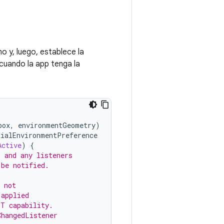
 y, luego, establece la
 cuando la app tenga la
box
,
environmentGeometry
)
tialEnvironmentPreference
Active
)
{
, and any listeners
 be notified.
 not
 applied
NT capability.
ChangedListener