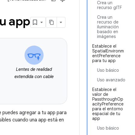
Crea un
recurso glTF
tu app
Crea un
recurso de
iluminación
basado en
imágenes
Establece el
SpatialEnvironm
entPreference
para tu app
Lentes de realidad
Uso básico
extendida con cable
Uso avanzado
Establece el
valor de
PassthroughOp
acityPreference
para el entorno
e puedes agregar a tu app para
espacial de tu
app
isibles cuando una app está en
Uso básico