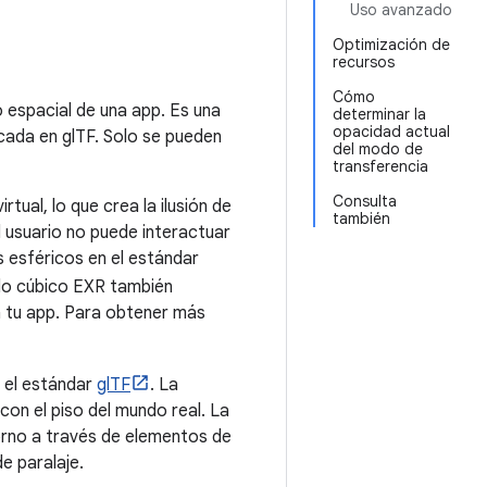
Uso avanzado
Optimización de
recursos
Cómo
o espacial de una app. Es una
determinar la
opacidad actual
cada en glTF. Solo se pueden
del modo de
transferencia
Consulta
tual, lo que crea la ilusión de
también
l usuario no puede interactuar
s esféricos en el estándar
elo cúbico EXR también
a tu app. Para obtener más
 el estándar
glTF
. La
on el piso del mundo real. La
orno a través de elementos de
e paralaje.