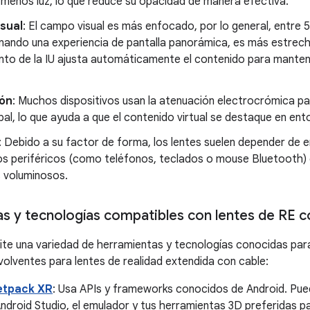
 menos luz, lo que reduce su opacidad de manera efectiva.
sual
: El campo visual es más enfocado, por lo general, entre 5
ando una experiencia de pantalla panorámica, es más estrecho 
nto de la IU ajusta automáticamente el contenido para manten
ón
: Muchos dispositivos usan la atenuación electrocrómica pa
al, lo que ayuda a que el contenido virtual se destaque en entor
: Debido a su factor de forma, los lentes suelen depender de 
vos periféricos (como teléfonos, teclados o mouse Bluetooth) 
 voluminosos.
s y tecnologías compatibles con lentes de RE c
te una variedad de herramientas y tecnologías conocidas par
volventes para lentes de realidad extendida con cable:
etpack XR
: Usa APIs y frameworks conocidos de Android. P
ndroid Studio, el emulador y tus herramientas 3D preferidas p