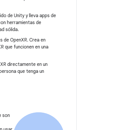
do de Unity y lleva apps de
con herramientas de
d sólida.
lías de OpenXR. Crea en
XR que funcionen en una
e XR directamente en un
 persona que tenga un
e son
n usar