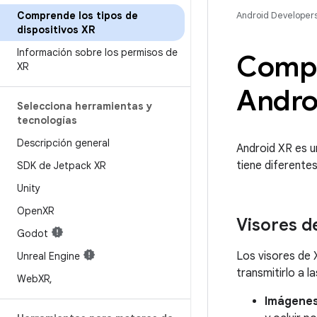
Comprende los tipos de
Android Developer
dispositivos XR
Información sobre los permisos de
Compre
XR
Andro
Selecciona herramientas y
tecnologías
Descripción general
Android XR es u
tiene diferente
SDK de Jetpack XR
Unity
Open
XR
Visores d
Godot
Los visores de 
Unreal Engine
transmitirlo a l
Web
XR
,
Imágene