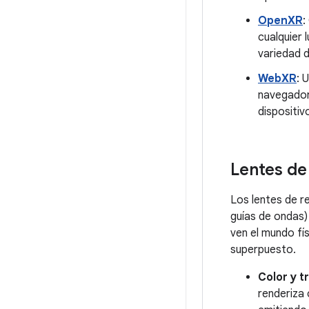
OpenXR
:
cualquier 
variedad d
WebXR
: 
navegador
dispositi
Lentes de
Los lentes de r
guías de ondas)
ven el mundo fís
superpuesto.
Color y t
renderiza