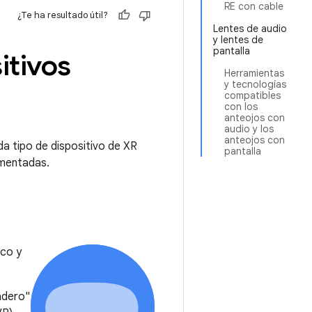
RE con cable
¿Te ha resultado útil?
Lentes de audio
y lentes de
pantalla
itivos
Herramientas
y tecnologías
compatibles
con los
anteojos con
audio y los
anteojos con
a tipo de dispositivo de XR
pantalla
umentadas.
ico y
adero"