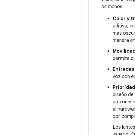
las manos.
Color y t
aditiva, e
más oscur
manera ef
Movilida
permite qu
Entradas
voz con e
Prioridad 
diseño de
patrones d
al hardwar
por comple
Los lentes
usuario. 