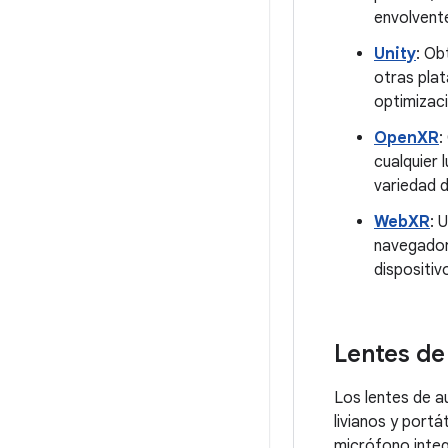
envolvent
Unity
: Ob
otras pla
optimizaci
OpenXR
:
cualquier 
variedad d
WebXR
: 
navegador
dispositi
Lentes de 
Los lentes de au
livianos y portá
micrófono integ