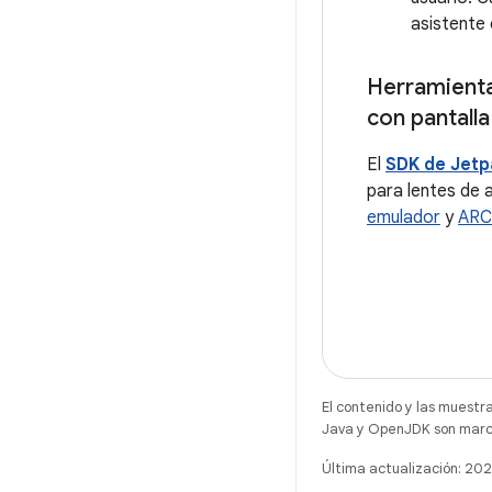
asistente 
Herramienta
con pantalla
El
SDK de Jet
para lentes de 
emulador
y
ARC
El contenido y las muestr
Java y OpenJDK son marca
Última actualización: 20