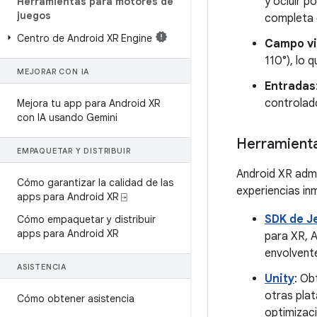
y ocluir p
Herramientas para motores de
juegos
completa e
Centro de Android XR Engine
Campo vi
110°), lo 
MEJORAR CON IA
Entradas
controlad
Mejora tu app para Android XR
con IA usando Gemini
Herramienta
EMPAQUETAR Y DISTRIBUIR
Android XR admi
Cómo garantizar la calidad de las
experiencias in
apps para Android XR ⍈
SDK de J
Cómo empaquetar y distribuir
apps para Android XR
para XR, A
envolvent
ASISTENCIA
Unity
: Ob
otras pla
Cómo obtener asistencia
optimizaci