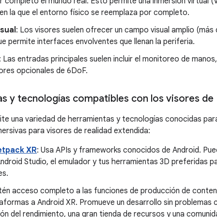
or completo el mundo real. Esto permite una inmersión virtual (
n la que el entorno físico se reemplaza por completo.
sual
: Los visores suelen ofrecer un campo visual amplio (más
que permite interfaces envolventes que llenan la periferia.
: Las entradas principales suelen incluir el monitoreo de manos,
ores opcionales de 6DoF.
s y tecnologías compatibles con los visores de
te una variedad de herramientas y tecnologías conocidas par
mersivas para visores de realidad extendida:
etpack XR
: Usa APIs y frameworks conocidos de Android. P
ndroid Studio, el emulador y tus herramientas 3D preferidas p
es.
tén acceso completo a las funciones de producción de conteni
taformas a Android XR. Promueve un desarrollo sin problemas 
ón del rendimiento, una gran tienda de recursos y una comunida