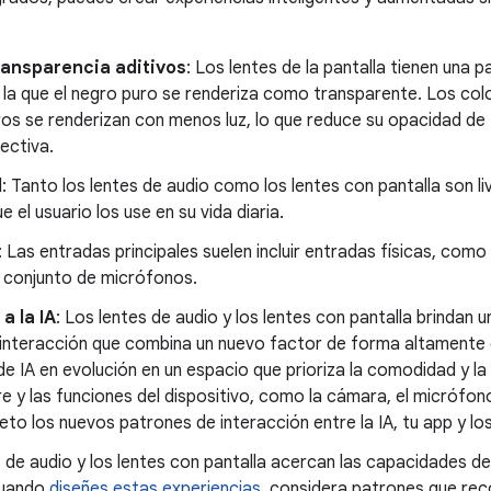
ransparencia aditivos
: Los lentes de la pantalla tienen una p
n la que el negro puro se renderiza como transparente. Los col
os se renderizan con menos luz, lo que reduce su opacidad de
ectiva.
d
: Tanto los lentes de audio como los lentes con pantalla son liv
e el usuario los use en su vida diaria.
: Las entradas principales suelen incluir entradas físicas, como 
l conjunto de micrófonos.
a la IA
: Los lentes de audio y los lentes con pantalla brindan 
 interacción que combina un nuevo factor de forma altamente 
e IA en evolución en un espacio que prioriza la comodidad y la
e y las funciones del dispositivo, como la cámara, el micrófono 
to los nuevos patrones de interacción entre la IA, tu app y los
 de audio y los lentes con pantalla acercan las capacidades de l
Cuando
diseñes estas experiencias
, considera patrones que re