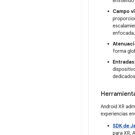
emitiendo
Campo vi
proporcion
escalamie
enfocada.
Atenuaci
forma glob
Entradas
dispositi
dedicados
Herramienta
Android XR admi
experiencias en
SDK de J
para XR, A