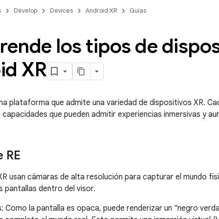
s
Develop
Devices
Android XR
Guías
nde los tipos de dispos
id XR
na plataforma que admite una variedad de dispositivos XR. Cad
s capacidades que pueden admitir experiencias inmersivas y a
e RE
XR usan cámaras de alta resolución para capturar el mundo fís
as pantallas dentro del visor.
s
: Como la pantalla es opaca, puede renderizar un "negro verd