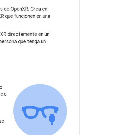
lías de OpenXR. Crea en
XR que funcionen en una
e XR directamente en un
 persona que tenga un
mo
ios
 se