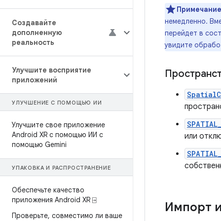
Примечание
немедленно. Вм
Создавайте
дополненную
перейдет в сост
реальность
увидите обрабо
Улучшите восприятие
Пространст
приложений
SpatialC
УЛУЧШЕНИЕ С ПОМОЩЬЮ ИИ
простран
SPATIAL
Улучшите свое приложение
Android XR с помощью ИИ с
или откл
помощью Gemini
SPATIAL
собствен
УПАКОВКА И РАСПРОСТРАНЕНИЕ
Обеспечьте качество
приложения Android XR ⍈
Импорт и
Проверьте
,
совместимо ли ваше