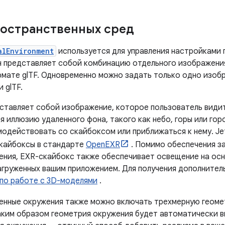
остранственных сред
alEnvironment
используется для управления настройками
н представляет собой комбинацию отдельного изображения
рмате glTF. Одновременно можно задать только одно изоб
 glTF.
ставляет собой изображение, которое пользователь видит
я иллюзию удаленного фона, такого как небо, горы или го
модействовать со скайбоксом или приближаться к нему. J
кайбоксы в стандарте
OpenEXR
. Помимо обеспечения з
ения, EXR-скайбокс также обеспечивает освещение на осн
агруженных вашим приложением. Для получения дополните
по работе с 3D-моделями
.
енные окружения также можно включать трехмерную геом
аким образом геометрия окружения будет автоматически в