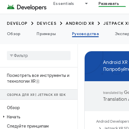
Essentials
Развивать
DEVELOP
DEVICES
ANDROID XR
JETPACK X
Обзор
Примеры
Руководства
Экспе
Android XR
Попробуйте
Посмотреть все инструменты и
технологии XR ⍐
СБОРКА ДЛЯ XR
|
JETPACK XR SDK
Translation
Обзор
Начать
Android Developer
Следуйте принципам
Jetpack XR S