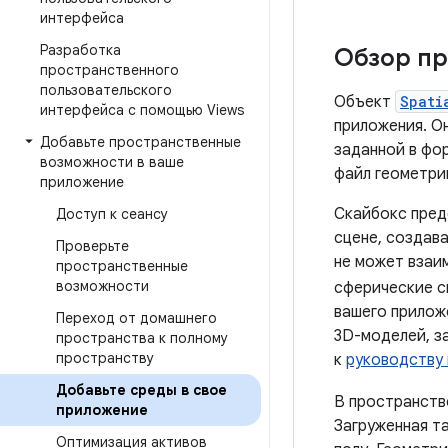
интерфейса
Разработка
Обзор пр
пространственного
пользовательского
Объект
Spati
интерфейса с помощью Views
приложения. О
Добавьте пространственные
заданной в фо
возможности в ваше
файл геометрии
приложение
Скайбокс пред
Доступ к сеансу
сцене, создава
Проверьте
не может взаи
пространственные
возможности
сферические с
вашего прилож
Переход от домашнего
3D-моделей, з
пространства к полному
пространству
к
руководству 
Добавьте среды в свое
В пространств
приложение
Загруженная т
Оптимизация активов