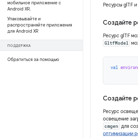
мобильное приложение с
Ресурсы glTF 
Android XR
.
Упаковывайте и
Создайте р
распространяйте приложения
для Android XR
Ресурс glTF м
GltfModel
мож
ПОДДЕРЖКА
Обратиться за помощью
val
enviro
Создайте р
Ресурс освеще
освещение заг
cmgen
для соз
оптимизации р