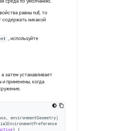
ая среда по умолчанию.
свойства равны null, то
т содержать никакой
ent
, используйте
 а затем устанавливает
 и применены, когда
кружение.
box
,
environmentGeometry
)
tialEnvironmentPreference
Active
)
{