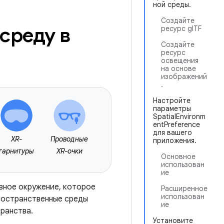
ной среды.
Создайте
среду в
ресурс glTF
Создайте
ресурс
освещения
на основе
изображений
.
Настройте
параметры
SpatialEnvironm
entPreference
для вашего
XR-
Проводные
приложения.
гарнитуры
XR-очки
Основное
использован
ие
вное окружение, которое
Расширенное
использован
ространственные среды
ие
транства.
Установите