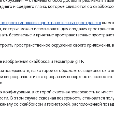
ия окружения — отличный способ добавить реализма в ваше
еднего и среднего плана, которые сливаются со скайбокс
 по проектированию пространственных пространств
вы мож
в, которые можно использовать для создания пространстве
авать безопасные и приятные пространственные пространст
троить пространственное окружение своего приложения, в
е изображения скайбокса и геометрии glTF.
ая поверхность, на которой отображается видеопоток с в
ой непрозрачности эта прозрачная поверхность полностью
ю.
 конфигурация, в которой сквозная поверхность не имеет 
ости. В этом случае сквозная поверхность становится пол
каналу со скайбоксом и геометрией, расположенной позад