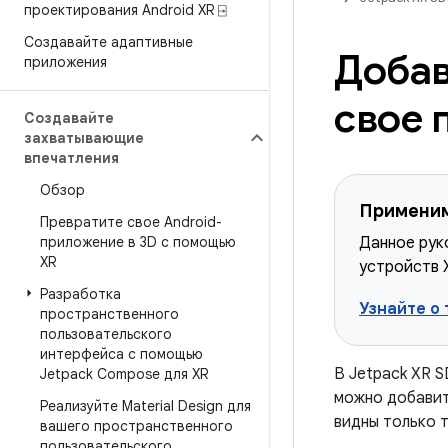
проектирования Android XR ⍈
Создавайте адаптивные
Добав
приложения
свое 
Создавайте
захватывающие
впечатления
Обзор
Применим
Превратите свое Android-
приложение в 3D с помощью
Данное рук
XR
устройств 
Разработка
Узнайте о
пространственного
пользовательского
интерфейса с помощью
В Jetpack XR 
Jetpack Compose для XR
можно добавит
Реализуйте Material Design для
видны только 
вашего пространственного
пользовательского