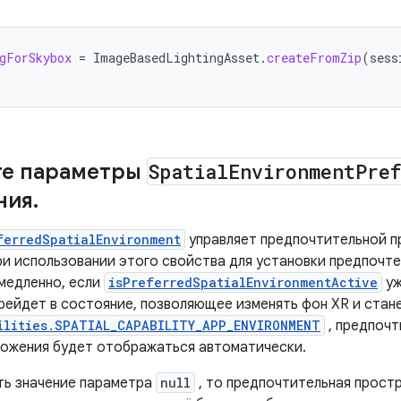
gForSkybox
=
ImageBasedLightingAsset
.
createFromZip
(
sess
те параметры
Spatial
Environment
Pre
ния
.
ferredSpatialEnvironment
управляет предпочтительной п
ри использовании этого свойства для установки предпочте
медленно, если
isPreferredSpatialEnvironmentActive
уж
рейдет в состояние, позволяющее изменять фон XR и стан
ilities.SPATIAL_CAPABILITY_APP_ENVIRONMENT
, предпочт
ложения будет отображаться автоматически.
ть значение параметра
null
, то предпочтительная прост