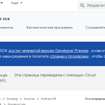
Ещё
R SDK
рименты
Каталитическая программа
Создавайте
 SDK
достиг четвертой версии Developer Preview
, и нам 
 наши решения и посетите
страницу поддержки
, чтобы 
Эта страница переведена с помощью
Cloud
 API
.
s
Develop
Devices
Android XR
Эта информац
DK
Руководства