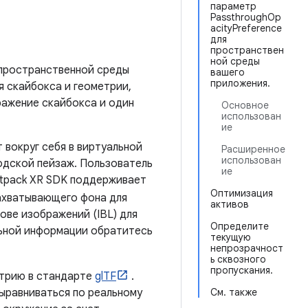
параметр
PassthroughOp
acityPreference
для
пространствен
ной среды
 пространственной среды
вашего
приложения.
 скайбокса и геометрии,
ражение скайбокса и один
Основное
использован
ие
 вокруг себя в виртуальной
Расширенное
использован
родской пейзаж. Пользователь
ие
etpack XR SDK поддерживает
Оптимизация
ахватывающего фона для
активов
ове изображений (IBL) для
Определите
льной информации обратитесь
текущую
непрозрачност
ь сквозного
пропускания.
етрию в стандарте
glTF
.
ыравниваться по реальному
См. также