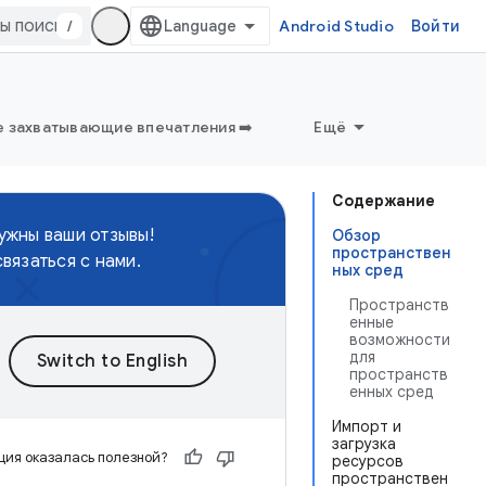
/
Android Studio
Войти
 захватывающие впечатления ➡️
Ещё
Содержание
нужны ваши отзывы!
Обзор
пространствен
связаться с нами.
ных сред
Пространств
енные
возможности
для
пространств
енных сред
Импорт и
загрузка
ия оказалась полезной?
ресурсов
пространствен