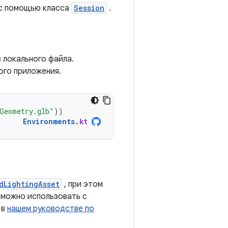
 с помощью класса
Session
.
з локального файла.
ого приложения.
Geometry.glb"
))
Environments
.
kt
dLightingAsset
, при этом
можно использовать с
 в
нашем руководстве по