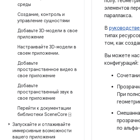
полу. Геометр
среды
элементов пер
Создание
,
контроль и
параллакса.
управление сущностями
В
руководстве
Добавьте 3D-модели в свое
типах ресурсо
приложение
том, как созд
Настраивайте 3D-модели в
своем приложении
.
Вы можете нас
конфигураций:
Добавьте
пространственное видео в
Сочетани
свое приложение
Добавьте
Прозрачн
пространственный звук в
При полн
свое приложение
геометри
Перейти к документации
Смешанная
библиотеки Scene
Core ⍈
прозрачн
Запускайте и отлаживайте
по альфа-
иммерсивные возможности
вашего приложения