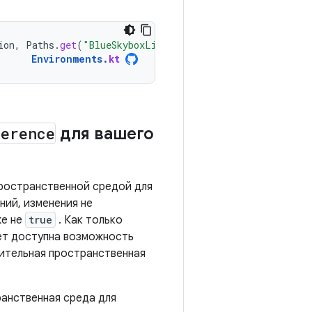
ion
,
Paths
.
get
(
"BlueSkyboxLighting.zip"
))
Environments
.
kt
ference
для вашего
ространственной средой для
ний, изменения не
е не
true
. Как только
ет доступна возможность
ительная пространственная
ранственная среда для