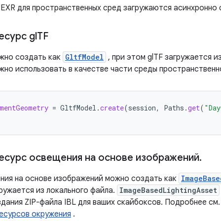
и EXR для пространственных сред загружаются асинхронно
есурс gl
TF
ожно создать как
GltfModel
, при этом glTF загружается и
но использовать в качестве части среды пространственн
nmentGeometry
=
GltfModel
.
create
(
session
,
Paths
.
get
(
"Day
есурс освещения на основе изображений
.
ния на основе изображений можно создать как
ImageBase
ружается из локального файла.
ImageBasedLightingAsset
дания ZIP-файла IBL для ваших скайбоксов. Подробнее см.
есурсов окружения
.