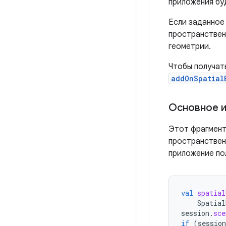
приложения бу
Если заданно
пространствен
геометрии.
Чтобы получат
addOnSpatial
Основное 
Этот фрагмент
пространствен
приложение по
val
spatial
Spatial
session
.
sce
if
(
session