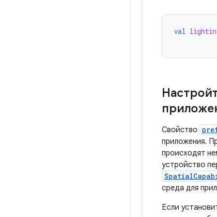
val
lightin
Настрой
приложе
Свойство
pre
приложения. П
происходят не
устройство пе
SpatialCapab
среда для при
Если установи