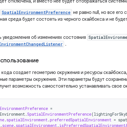
дет отключена, и вместо неё будет отображаться системн
е
SpatialEnvironmentPreference
не равно null, но все его 
ная среда будет состоять из черного скайбокса и не буде
ь уведомления об изменениях состояния
SpatialEnvironm
EnvironmentChangedListener
.
использование
 кода создает геометрию окружения и ресурсы скайбокса,
ные параметры окружения. Эти параметры будут сохранены
лучит возможность самостоятельно устанавливать свое о
EnvironmentPreference
=
Environment
.
SpatialEnvironmentPreference
(
lightingForSky
ne
.
spatialEnvironment
.
preferredSpatialEnvironment
=
spa
.
scene
.
spatialEnvironment
.
isPreferredSpatialEnvironment