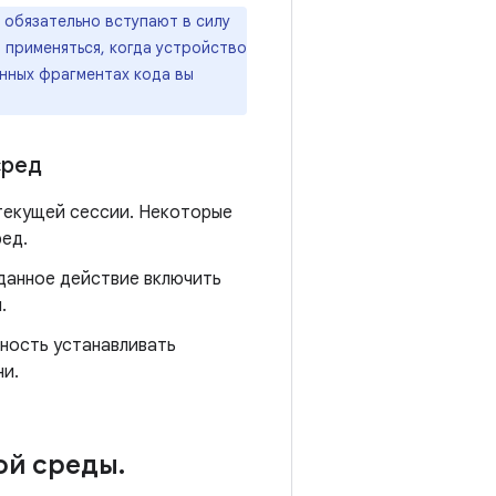
 обязательно вступают в силу
 применяться, когда устройство
енных фрагментах кода вы
сред
текущей сессии. Некоторые
ед.
 данное действие включить
.
вность устанавливать
ни.
ой среды
.