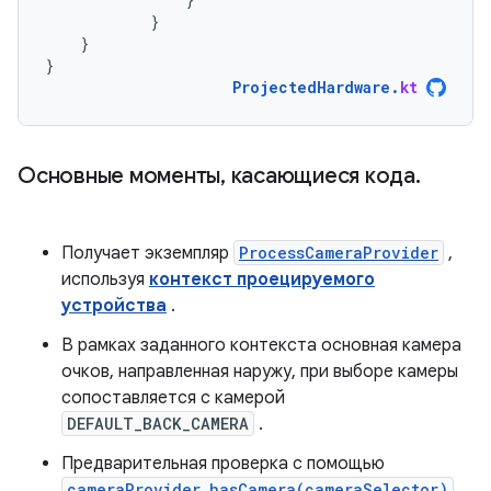
}
}
}
ProjectedHardware
.
kt
Основные моменты
,
касающиеся кода
.
Получает экземпляр
ProcessCameraProvider
,
используя
контекст проецируемого
устройства
.
В рамках заданного контекста основная камера
очков, направленная наружу, при выборе камеры
сопоставляется с камерой
DEFAULT_BACK_CAMERA
.
Предварительная проверка с помощью
cameraProvider.hasCamera(cameraSelector)