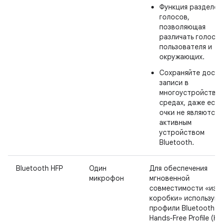
Функция разделен
голосов,
позволяющая
различать голоса
пользователя и
окружающих.
Сохраняйте досту
записи в
многоустройстве
средах, даже если
очки не являются
активным
устройством
Bluetooth.
Bluetooth HFP
Один
Для обеспечения
микрофон
мгновенной
совместимости «из
коробки» использую
профили Bluetooth
Hands-Free Profile (HF