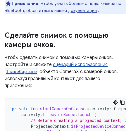
Примечание:
Чтобы узнать больше о подключении по
Bluetooth, обратитесь к нашей
документации
.
Сделайте снимок с помощью
камеры очков
.
Чтобы сделать снимок с помощью камеры очков,
настройте и свяжите
сценарий использования
ImageCapture
объекта CameraX с камерой очков,
используя правильный контекст для вашего
приложения:
private
fun
startCameraOnGlasses
(
activity
:
Compone
activity
.
lifecycleScope
.
launch
{
// Before creating a projected context, ch
ProjectedContext
.
isProjectedDeviceConnecte