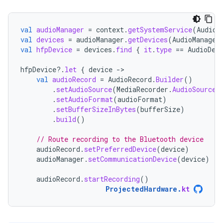
val
audioManager
=
context
.
getSystemService
(
AudioM
val
devices
=
audioManager
.
getDevices
(
AudioManager
val
hfpDevice
=
devices
.
find
{
it
.
type
==
AudioDev
hfpDevice
?.
let
{
device
-
val
audioRecord
=
AudioRecord
.
Builder
()
.
setAudioSource
(
MediaRecorder
.
AudioSource
.
.
setAudioFormat
(
audioFormat
)
.
setBufferSizeInBytes
(
bufferSize
)
.
build
()
// Route recording to the Bluetooth device
audioRecord
.
setPreferredDevice
(
device
)
audioManager
.
setCommunicationDevice
(
device
)
audioRecord
.
startRecording
()
ProjectedHardware
.
kt