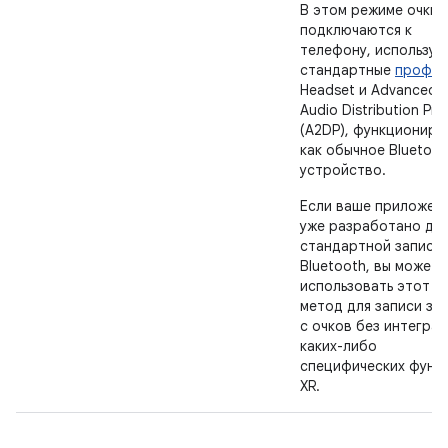
В этом режиме очки
подключаются к
телефону, используя
стандартные
профил
Headset и Advanced
Audio Distribution Prof
(A2DP), функциониру
как обычное Bluetoot
устройство.
Если ваше приложен
уже разработано дл
стандартной записи 
Bluetooth, вы можете
использовать этот
метод для записи зв
с очков без интегра
каких-либо
специфических функ
XR.