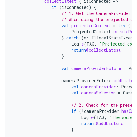
.
collectLatest
{
isConnected
-
if
(
isConnected
)
{
// 1. Get the CameraProvider u
// When using the projected co
val
projectedContext
=
try
{
ProjectedContext
.
createPro
}
catch
(
e
:
IllegalStateExcept
Log
.
e
(
TAG
,
"Projected cont
return
@collectLatest
}
val
cameraProviderFuture
=
Pro
cameraProviderFuture
.
addListen
val
cameraProvider
:
Proces
val
cameraSelector
=
Camer
// 2. Check for the presen
if
(
!
cameraProvider
.
hasCam
Log
.
w
(
TAG
,
"The select
return
@addListener
}