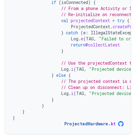
if
(
isConnected
)
{
// From a phone Activity or Se
// Re-initialize on reconnect:
val
projectedContext
=
try
{
ProjectedContext
.
createPro
}
catch
(
e
:
IllegalStateExcept
Log
.
e
(
TAG
,
"Failed to crea
return
@collectLatest
}
// Use the projectedContext to
Log
.
i
(
TAG
,
"Projected device c
}
else
{
// The projected context is de
// Clean up on disconnect: Lis
Log
.
i
(
TAG
,
"Projected device d
}
}
}
}
ProjectedHardware
.
kt