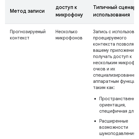
доступ к
Типичный сценар
Метод записи
микрофону
использования
Прогнозируемый
Несколько
Запись с использова
контекст
микрофонов
проецируемого
контекста позволяет
вашему приложению
получать доступ к
нескольким микрофо
очков и их
специализированным
аппаратным функция
таким как:
Пространственна
ориентация,
специфичная для X
Расширенные
возможности
шумоподавления.