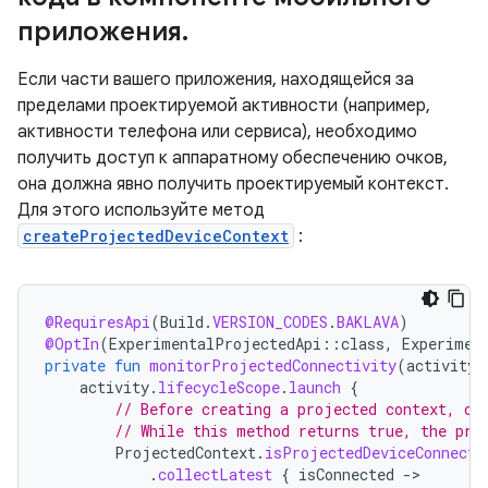
приложения
.
Если части вашего приложения, находящейся за
пределами проектируемой активности (например,
активности телефона или сервиса), необходимо
получить доступ к аппаратному обеспечению очков,
она должна явно получить проектируемый контекст.
Для этого используйте метод
createProjectedDeviceContext
:
@RequiresApi
(
Build
.
VERSION_CODES
.
BAKLAVA
)
@OptIn
(
ExperimentalProjectedApi
::
class
,
Experimen
private
fun
monitorProjectedConnectivity
(
activity
:
activity
.
lifecycleScope
.
launch
{
// Before creating a projected context, ch
// While this method returns true, the pro
ProjectedContext
.
isProjectedDeviceConnecte
.
collectLatest
{
isConnected
-