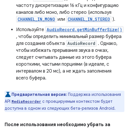
частоту дискретизации 16 кГц и конфигурацию
каналов либо моно, либо стерео (используя
CHANNEL_IN_MONO
или
CHANNEL_IN_STEREO
).
Используйте
AudioRecord.getMinBufferSize()
, чтобы определить минимальный размер буфера
для создания объекта
AudioRecord
. Однако,
чтобы избежать прерывания звука в очках,
следует считывать данные из этого буфера
короткими, частыми порциями (в идеале, с
интервалом в 20 мс), а не ждать заполнения
всего буфера.
Предварительная версия:
Поддержка использования
API
с проецируемым контекстом будет
MediaRecorder
доступна в одном из следующих бета-релизов Android.
После использования необходимо убрать за