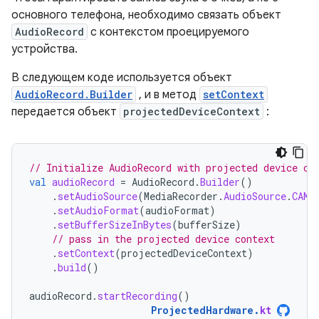
основного телефона, необходимо связать объект
AudioRecord
с контекстом проецируемого
устройства.
В следующем коде используется объект
AudioRecord.Builder
, и в метод
setContext
передается объект
projectedDeviceContext
:
// Initialize AudioRecord with projected device co
val
audioRecord
=
AudioRecord
.
Builder
()
.
setAudioSource
(
MediaRecorder
.
AudioSource
.
CAMC
.
setAudioFormat
(
audioFormat
)
.
setBufferSizeInBytes
(
bufferSize
)
// pass in the projected device context
.
setContext
(
projectedDeviceContext
)
.
build
()
audioRecord
.
startRecording
()
ProjectedHardware
.
kt