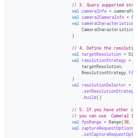
// 3. Query supported stre
val
cameraInfo
=
cameraPro
val
camera2CameraInfo
=
Ca
val
cameraCharacteristics
CameraCharacteristics
.
)
// 4. Define the resolutio
val
targetResolution
=
Siz
val
resolutionStrategy
=
R
targetResolution
,
ResolutionStrategy
.
FAL
)
val
resolutionSelector
=
R
.
setResolutionStrategy
.
build
()
// 5. If you have other co
// you can use  Camera2 In
val
fpsRange
=
Range
(
30
,
6
val
captureRequestOptions
.
setCaptureRequestOpti