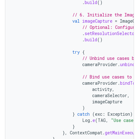
.
build
()
// 6. Initialize the Image
val
imageCapture
=
ImageCa
// Optional: Configure
.
setResolutionSelector
.
build
()
try
{
// Unbind use cases be
cameraProvider
.
unbindA
// Bind use cases to c
cameraProvider
.
bindToL
activity
,
cameraSelector
,
imageCapture
)
}
catch
(
exc
:
Exception
)
{
Log
.
e
(
TAG
,
"Use case b
}
},
ContextCompat
.
getMainExecut
}