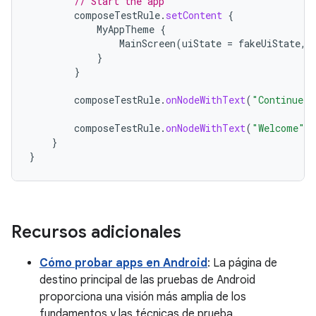
// Start the app
composeTestRule
.
setContent
{
MyAppTheme
{
MainScreen
(
uiState
=
fakeUiState
,
}
}
composeTestRule
.
onNodeWithText
(
"Continue"
)
composeTestRule
.
onNodeWithText
(
"Welcome"
)
}
}
Recursos adicionales
Cómo probar apps en Android
: La página de
destino principal de las pruebas de Android
proporciona una visión más amplia de los
fundamentos y las técnicas de prueba.