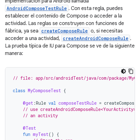
implementación para Android llamada
AndroidComposeTestRule
. Con esta regla, puedes
establecer el contenido de Compose o acceder a la
actividad. Las reglas se construyen con funciones de
fábrica, ya sea
createComposeRule
o, si necesitas
acceder a una actividad,
createAndroidComposeRule
.
La prueba típica de IU para Compose se ve de la siguiente
manera:
// file: app/src/androidTest/java/com/package/MyCo
class
MyComposeTest
{
@get
:
Rule
val
composeTestRule
=
createComposeR
// use createAndroidComposeRule<YourActivity>(
// an activity
@Test
fun
myTest
()
{