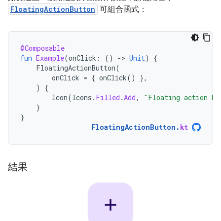
FloatingActionButton
可組合函式：
@Composable
fun
Example
(
onClick
:
()
-
>
Unit
)
{
FloatingActionButton
(
onClick
=
{
onClick
()
},
)
{
Icon
(
Icons
.
Filled
.
Add
,
"Floating action bu
}
}
FloatingActionButton
.
kt
結果