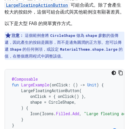
LargeFloatingActionButton
可組合函式。除了會產生
較大的按鈕外，這個可組合函式與其他範例沒有顯著差異。
以下是大型 FAB 的簡單實作方式。
注意：
這個範例會將
做為
參數的值傳
CircleShape
shape
遞，因此產生的按鈕是圓形，而不是邊角圓潤的正方形。您可以傳
遞
的任何例項，或設定
的
Shape
MaterialTheme.shape.large
值，在整個應用程式中調整該值。
@Composable
fun
LargeExample
(
onClick
:
()
-
>
Unit
)
{
LargeFloatingActionButton
(
onClick
=
{
onClick
()
},
shape
=
CircleShape
,
)
{
Icon
(
Icons
.
Filled
.
Add
,
"Large floating act
}
}