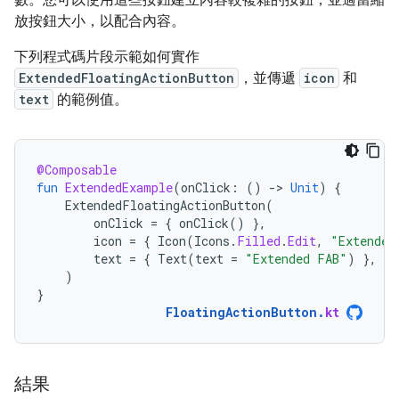
數。您可以使用這些按鈕建立內容較複雜的按鈕，並適當縮
放按鈕大小，以配合內容。
下列程式碼片段示範如何實作
ExtendedFloatingActionButton
，並傳遞
icon
和
text
的範例值。
@Composable
fun
ExtendedExample
(
onClick
:
()
-
>
Unit
)
{
ExtendedFloatingActionButton
(
onClick
=
{
onClick
()
},
icon
=
{
Icon
(
Icons
.
Filled
.
Edit
,
"Extended
text
=
{
Text
(
text
=
"Extended FAB"
)
},
)
}
FloatingActionButton
.
kt
結果