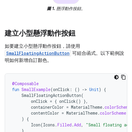
圖 1.
懸浮動作按鈕。
建立小型懸浮動作按鈕
如要建立小型懸浮動作按鈕，請使用
SmallFloatingActionButton
可組合函式。以下範例說
明如何新增自訂顏色。
@Composable
fun
SmallExample
(
onClick
:
()
-
>
Unit
)
{
SmallFloatingActionButton
(
onClick
=
{
onClick
()
},
containerColor
=
MaterialTheme
.
colorScheme
contentColor
=
MaterialTheme
.
colorScheme
.
s
)
{
Icon
(
Icons
.
Filled
.
Add
,
"Small floating act
}