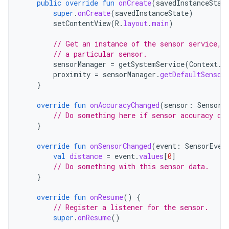
public
override
fun
onCreate
(
savedInstanceStat
super
.
onCreate
(
savedInstanceState
)
setContentView
(
R
.
layout
.
main
)
// Get an instance of the sensor service, 
// a particular sensor.
sensorManager
=
getSystemService
(
Context
.
S
proximity
=
sensorManager
.
getDefaultSensor
}
override
fun
onAccuracyChanged
(
sensor
:
Sensor
,
// Do something here if sensor accuracy ch
}
override
fun
onSensorChanged
(
event
:
SensorEven
val
distance
=
event
.
values
[
0
]
// Do something with this sensor data.
}
override
fun
onResume
()
{
// Register a listener for the sensor.
super
.
onResume
()