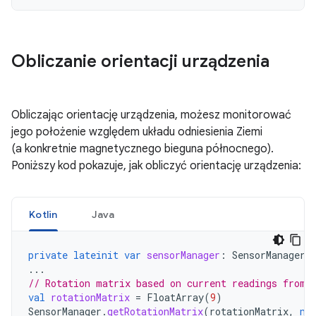
Obliczanie orientacji urządzenia
Obliczając orientację urządzenia, możesz monitorować
jego położenie względem układu odniesienia Ziemi
(a konkretnie magnetycznego bieguna północnego).
Poniższy kod pokazuje, jak obliczyć orientację urządzenia:
Kotlin
Java
private
lateinit
var
sensorManager
:
SensorManager
...
// Rotation matrix based on current readings from 
val
rotationMatrix
=
FloatArray
(
9
)
SensorManager
.
getRotationMatrix
(
rotationMatrix
,
nu