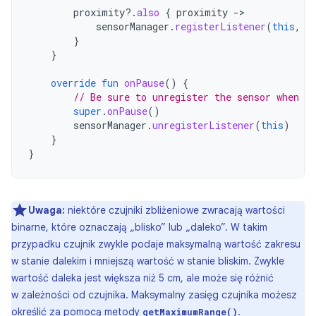
proximity
?.
also
{
proximity
-
sensorManager
.
registerListener
(
this
,
p
}
}
override
fun
onPause
()
{
// Be sure to unregister the sensor when th
super
.
onPause
()
sensorManager
.
unregisterListener
(
this
)
}
}
Uwaga:
niektóre czujniki zbliżeniowe zwracają wartości
binarne, które oznaczają „blisko” lub „daleko”. W takim
przypadku czujnik zwykle podaje maksymalną wartość zakresu
w stanie dalekim i mniejszą wartość w stanie bliskim. Zwykle
wartość daleka jest większa niż 5 cm, ale może się różnić
w zależności od czujnika. Maksymalny zasięg czujnika możesz
określić za pomocą metody
.
getMaximumRange()