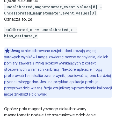
będzie zbliżone do
uncalibrated_magnetometer_event.values[0] -
uncalibrated_magnetometer_event.values[3]
.
Oznacza to, że
calibrated_x ~= uncalibrated_x -
bias_estimate_x
Uwaga:
niekalibrowane czujniki dostarczają więcej
surowych wyników i mogą zawierać pewne odchylenia, ale ich
pomiary zawierają mniej skoków wynikających z korekt
stosowanych w ramach kalibracji. Niektóre aplikacje mogą
preferować te niekalibrowane wyniki, ponieważ są one bardziej
płynne i wiarygodne. Jeśli na przykład aplikacja próbuje
przeprowadzić własną fuzję czujników, wprowadzenie kalibracji
może zniekształcić wyniki.
Oprócz pola magnetycznego niekalibrowany
magnetometr podaje też szacunkowe odchylenie