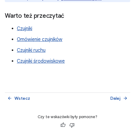
Warto też przeczytać
Czujniki
Omówienie czujników
Czujniki ruchu
Czujniki środowiskowe
Wstecz
Dalej
arrow_back
arrow_forward
Czy te wskazówki były pomocne?