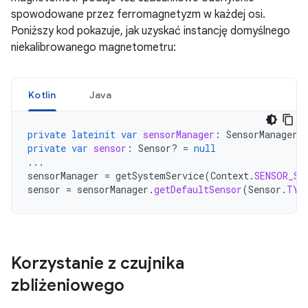
spowodowane przez ferromagnetyzm w każdej osi.
Poniższy kod pokazuje, jak uzyskać instancję domyślnego
niekalibrowanego magnetometru:
Kotlin
Java
private
lateinit
var
sensorManager
:
SensorManager
private
var
sensor
:
Sensor? 
=
null
...
sensorManager
=
getSystemService
(
Context
.
SENSOR_SE
sensor
=
sensorManager
.
getDefaultSensor
(
Sensor
.
TYP
Korzystanie z czujnika
zbliżeniowego