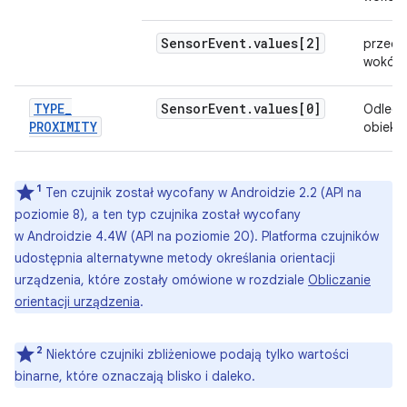
Sensor
Event
.
values[2]
przechy
wokół o
TYPE
_
Sensor
Event
.
values[0]
Odległ
PROXIMITY
obiekt
1
Ten czujnik został wycofany w Androidzie 2.2 (API na
poziomie 8), a ten typ czujnika został wycofany
w Androidzie 4.4W (API na poziomie 20). Platforma czujników
udostępnia alternatywne metody określania orientacji
urządzenia, które zostały omówione w rozdziale
Obliczanie
orientacji urządzenia
.
2
Niektóre czujniki zbliżeniowe podają tylko wartości
binarne, które oznaczają blisko i daleko.