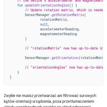
// the device's accelerometer and magnetometer
fun
updateOrientationAngles
()
{
// Update rotation matrix, which is needed
SensorManager
.
getRotationMatrix
(
rotationMatrix
,
null
,
accelerometerReading
,
magnetometerReading
)
// "rotationMatrix" now has up-to-date inf
SensorManager
.
getOrientation
(
rotationMatri
// "orientationAngles" now has up-to-date 
}
}
Zwykle nie musisz przetwarzać ani filtrować surowych
kątów orientacji urządzenia, poza przetłumaczeniem