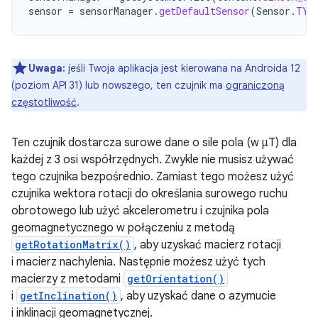
sensor
=
sensorManager
.
getDefaultSensor
(
Sensor
.
TYP
Uwaga:
jeśli Twoja aplikacja jest kierowana na Androida 12
(poziom API 31) lub nowszego, ten czujnik ma
ograniczoną
częstotliwość
.
Ten czujnik dostarcza surowe dane o sile pola (w μT) dla
każdej z 3 osi współrzędnych. Zwykle nie musisz używać
tego czujnika bezpośrednio. Zamiast tego możesz użyć
czujnika wektora rotacji do określania surowego ruchu
obrotowego lub użyć akcelerometru i czujnika pola
geomagnetycznego w połączeniu z metodą
getRotationMatrix()
, aby uzyskać macierz rotacji
i macierz nachylenia. Następnie możesz użyć tych
macierzy z metodami
getOrientation()
i
getInclination()
, aby uzyskać dane o azymucie
i inklinacji geomagnetycznej.