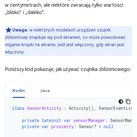
w centymetrach, ale niektóre zwracają tylko wartości
„blisko” i „daleko”.
Uwaga:
w niektórych modelach urządzeń czujnik
zbliżeniowy znajduje się pod ekranem, co może powodować
miganie kropki na ekranie, jeśli jest włączony, gdy ekran jest
włączony.
Poniższy kod pokazuje, jak używać czujnika zbliżeniowego:
Kotlin
Java
class
SensorActivity
:
Activity
(),
SensorEventList
private
lateinit
var
sensorManager
:
SensorMana
private
var
proximity
:
Sensor? 
=
null