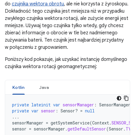
do
czujnika wektora obrotu
, ale nie korzysta z żyroskopu.
Dokładność tego czujnika jest mniejsza niż w przypadku
zwykłego czujnika wektora rotacji, ale zużycie energii jest
mniejsze. Używaj tego czujnika tylko wtedy, gdy chcesz
zbierać informacje o obrocie w tle bez nadmiernego
zużywania baterii. Ten czujnik jest najbardziej przydatny
w połączeniu z grupowaniem.
Poniższy kod pokazuje, jak uzyskać instancję domyślnego
czujnika wektora rotacji geomagnetycznej:
Kotlin
Java
private
lateinit
var
sensorManager
:
SensorManager
private
var
sensor
:
Sensor? 
=
null
...
sensorManager
=
getSystemService
(
Context
.
SENSOR_SE
sensor
=
sensorManager
.
getDefaultSensor
(
Sensor
.
TYP