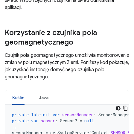
układu współrzędnych czujnika na układ odniesienia
aplikacji.
Korzystanie z czujnika pola
geomagnetycznego
Czujnik pola geomagnetycznego umożliwia monitorowanie
zmian w polu magnetycznym Ziemi. Poniższy kod pokazuje,
jak uzyskać instancję domyślnego czujnika pola
geomagnetycznego:
Kotlin
Java
private
lateinit
var
sensorManager
:
SensorManager
private
var
sensor
:
Sensor? 
=
null
...
sensorManager
=
getSystemService
(
Context
.
SENSOR_SE