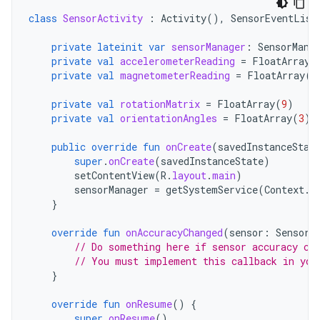
class
SensorActivity
:
Activity
(),
SensorEventList
private
lateinit
var
sensorManager
:
SensorMana
private
val
accelerometerReading
=
FloatArray
(
private
val
magnetometerReading
=
FloatArray
(
3
private
val
rotationMatrix
=
FloatArray
(
9
)
private
val
orientationAngles
=
FloatArray
(
3
)
public
override
fun
onCreate
(
savedInstanceStat
super
.
onCreate
(
savedInstanceState
)
setContentView
(
R
.
layout
.
main
)
sensorManager
=
getSystemService
(
Context
.
S
}
override
fun
onAccuracyChanged
(
sensor
:
Sensor
,
// Do something here if sensor accuracy ch
// You must implement this callback in you
}
override
fun
onResume
()
{
super
.
onResume
()