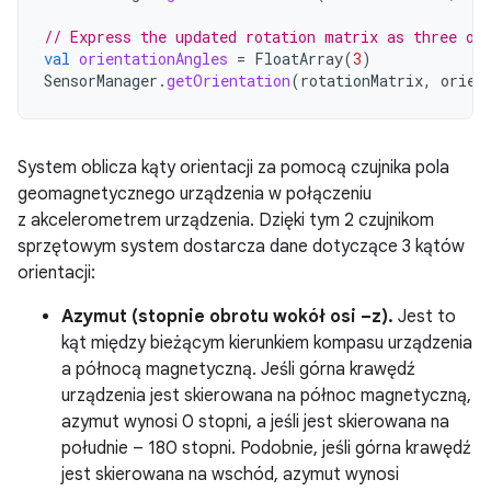
// Express the updated rotation matrix as three or
val
orientationAngles
=
FloatArray
(
3
)
SensorManager
.
getOrientation
(
rotationMatrix
,
orien
System oblicza kąty orientacji za pomocą czujnika pola
geomagnetycznego urządzenia w połączeniu
z akcelerometrem urządzenia. Dzięki tym 2 czujnikom
sprzętowym system dostarcza dane dotyczące 3 kątów
orientacji:
Azymut (stopnie obrotu wokół osi –z).
Jest to
kąt między bieżącym kierunkiem kompasu urządzenia
a północą magnetyczną. Jeśli górna krawędź
urządzenia jest skierowana na północ magnetyczną,
azymut wynosi 0 stopni, a jeśli jest skierowana na
południe – 180 stopni. Podobnie, jeśli górna krawędź
jest skierowana na wschód, azymut wynosi