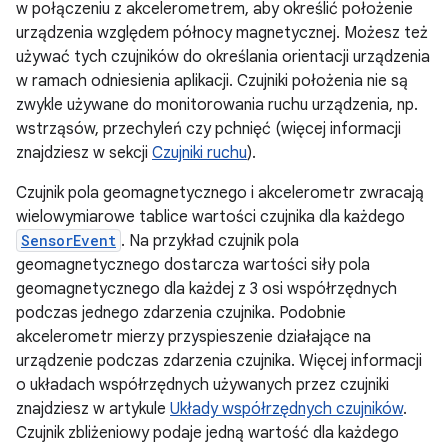
w połączeniu z akcelerometrem, aby określić położenie
urządzenia względem północy magnetycznej. Możesz też
używać tych czujników do określania orientacji urządzenia
w ramach odniesienia aplikacji. Czujniki położenia nie są
zwykle używane do monitorowania ruchu urządzenia, np.
wstrząsów, przechyleń czy pchnięć (więcej informacji
znajdziesz w sekcji
Czujniki ruchu
).
Czujnik pola geomagnetycznego i akcelerometr zwracają
wielowymiarowe tablice wartości czujnika dla każdego
SensorEvent
. Na przykład czujnik pola
geomagnetycznego dostarcza wartości siły pola
geomagnetycznego dla każdej z 3 osi współrzędnych
podczas jednego zdarzenia czujnika. Podobnie
akcelerometr mierzy przyspieszenie działające na
urządzenie podczas zdarzenia czujnika. Więcej informacji
o układach współrzędnych używanych przez czujniki
znajdziesz w artykule
Układy współrzędnych czujników
.
Czujnik zbliżeniowy podaje jedną wartość dla każdego