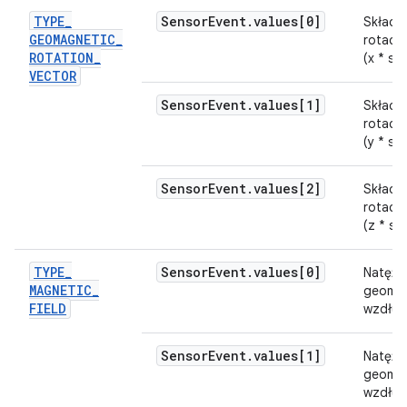
TYPE
_
Sensor
Event
.
values[0]
Składo
GEOMAGNETIC
_
rotacji
ROTATION
_
(x * sin
VECTOR
Sensor
Event
.
values[1]
Składo
rotacji
(y * sin
Sensor
Event
.
values[2]
Składo
rotacji
(z * sin
TYPE
_
Sensor
Event
.
values[0]
Natęże
MAGNETIC
_
geoma
FIELD
wzdłuż 
Sensor
Event
.
values[1]
Natęże
geoma
wzdłuż 