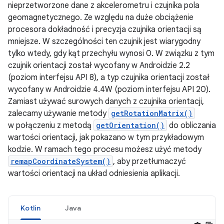
nieprzetworzone dane z akcelerometru i czujnika pola
geomagnetycznego. Ze względu na duże obciążenie
procesora dokładność i precyzja czujnika orientacji są
mniejsze. W szczególności ten czujnik jest wiarygodny
tylko wtedy, gdy kąt przechyłu wynosi 0. W związku z tym
czujnik orientacji został wycofany w Androidzie 2.2
(poziom interfejsu API 8), a typ czujnika orientacji został
wycofany w Androidzie 4.4W (poziom interfejsu API 20).
Zamiast używać surowych danych z czujnika orientacji,
zalecamy używanie metody
getRotationMatrix()
w połączeniu z metodą
getOrientation()
do obliczania
wartości orientacji, jak pokazano w tym przykładowym
kodzie. W ramach tego procesu możesz użyć metody
remapCoordinateSystem()
, aby przetłumaczyć
wartości orientacji na układ odniesienia aplikacji.
Kotlin
Java