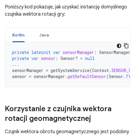
Poniższy kod pokazuje, jak uzyskać instancję domyślnego
czujnika wektora rotacji gry:
Kotlin
Java
private
lateinit
var
sensorManager
:
SensorManager
private
var
sensor
:
Sensor? 
=
null
...
sensorManager
=
getSystemService
(
Context
.
SENSOR_SE
sensor
=
sensorManager
.
getDefaultSensor
(
Sensor
.
TYP
Korzystanie z czujnika wektora
rotacji geomagnetycznej
Czujnik wektora obrotu geomagnetycznego jest podobny