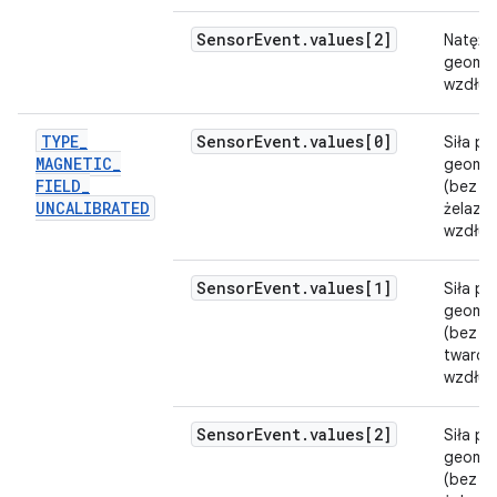
Sensor
Event
.
values[2]
Natęże
geoma
wzdłuż 
TYPE
_
Sensor
Event
.
values[0]
Siła po
MAGNETIC
_
geoma
FIELD
_
(bez ka
UNCALIBRATED
żelaza
wzdłuż 
Sensor
Event
.
values[1]
Siła po
geoma
(bez ka
twarde
wzdłuż 
Sensor
Event
.
values[2]
Siła po
geoma
(bez ka