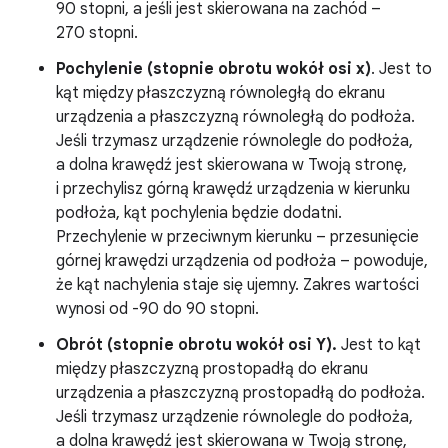
90 stopni, a jeśli jest skierowana na zachód –
270 stopni.
Pochylenie (stopnie obrotu wokół osi x)
. Jest to
kąt między płaszczyzną równoległą do ekranu
urządzenia a płaszczyzną równoległą do podłoża.
Jeśli trzymasz urządzenie równolegle do podłoża,
a dolna krawędź jest skierowana w Twoją stronę,
i przechylisz górną krawędź urządzenia w kierunku
podłoża, kąt pochylenia będzie dodatni.
Przechylenie w przeciwnym kierunku – przesunięcie
górnej krawędzi urządzenia od podłoża – powoduje,
że kąt nachylenia staje się ujemny. Zakres wartości
wynosi od -90 do 90 stopni.
Obrót (stopnie obrotu wokół osi Y).
Jest to kąt
między płaszczyzną prostopadłą do ekranu
urządzenia a płaszczyzną prostopadłą do podłoża.
Jeśli trzymasz urządzenie równolegle do podłoża,
a dolna krawędź jest skierowana w Twoją stronę,