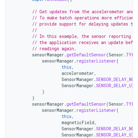
// Get updates from the accelerometer and 
// To make batch operations more efficient
// provide support for delaying updates to 
//
// In this example, the sensor reporting d
// the application receives an update befo
// readings again.
sensorManager
.
getDefaultSensor
(
Sensor
.
TYPE
sensorManager
.
registerListener
(
this
,
accelerometer
,
SensorManager
.
SENSOR_DELAY_NOR
SensorManager
.
SENSOR_DELAY_UI
)
}
sensorManager
.
getDefaultSensor
(
Sensor
.
TYPE
sensorManager
.
registerListener
(
this
,
magneticField
,
SensorManager
.
SENSOR_DELAY_NOR
SensorManager
.
SENSOR_DELAY_UI