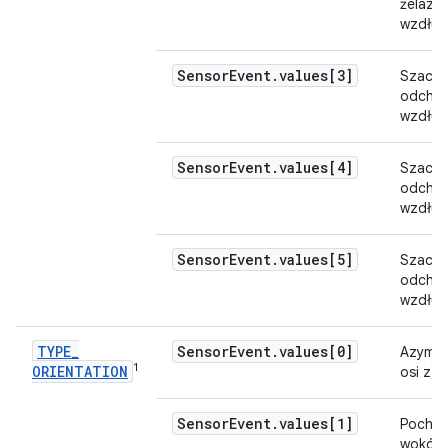
żelaza
wzdłuż 
Sensor
Event
.
values[3]
Szacow
odchyl
wzdłuż 
Sensor
Event
.
values[4]
Szacow
odchyl
wzdłuż 
Sensor
Event
.
values[5]
Szacow
odchyl
wzdłuż 
TYPE
_
Sensor
Event
.
values[0]
Azymut
1
ORIENTATION
osi z).
Sensor
Event
.
values[1]
Pochyle
wokół o