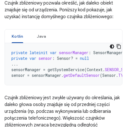
Czujnik zbliżeniowy pozwala określić, jak daleko obiekt
znajduje się od urządzenia. Poniższy kod pokazuje, jak
uzyskać instancję domyślnego czujnika zbliżeniowego:
Kotlin
Java
private
lateinit
var
sensorManager
:
SensorManager
private
var
sensor
:
Sensor? 
=
null
...
sensorManager
=
getSystemService
(
Context
.
SENSOR_SE
sensor
=
sensorManager
.
getDefaultSensor
(
Sensor
.
TYP
Czujnik zbliżeniowy jest zwykle używany do określania, jak
daleko głowa osoby znajduje się od przedniej części
urządzenia (np. podczas wykonywania lub odbierania
połączenia telefonicznego). Większość czujników
zbliżeniowych zwraca bezwzględną odległość