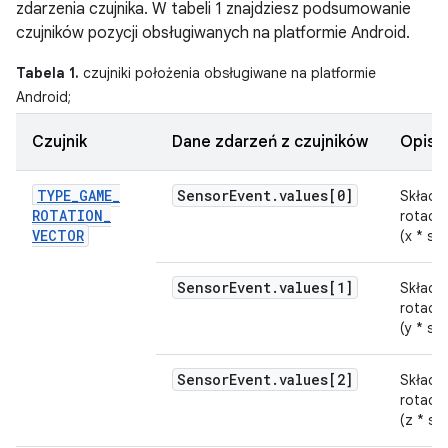
zdarzenia czujnika. W tabeli 1 znajdziesz podsumowanie
czujników pozycji obsługiwanych na platformie Android.
Tabela 1.
czujniki położenia obsługiwane na platformie
Android;
Czujnik
Dane zdarzeń z czujników
Opis
TYPE
_
GAME
_
Sensor
Event
.
values[0]
Składo
ROTATION
_
rotacji
VECTOR
(x * sin
Sensor
Event
.
values[1]
Składo
rotacji
(y * sin
Sensor
Event
.
values[2]
Składo
rotacji
(z * sin