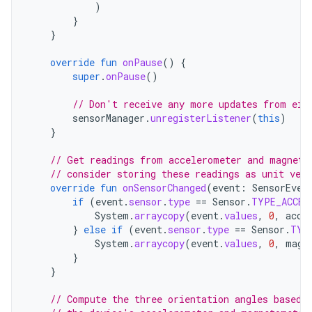
)
}
}
override
fun
onPause
()
{
super
.
onPause
()
// Don't receive any more updates from eit
sensorManager
.
unregisterListener
(
this
)
}
// Get readings from accelerometer and magneto
// consider storing these readings as unit vect
override
fun
onSensorChanged
(
event
:
SensorEven
if
(
event
.
sensor
.
type
==
Sensor
.
TYPE_ACCEL
System
.
arraycopy
(
event
.
values
,
0
,
acce
}
else
if
(
event
.
sensor
.
type
==
Sensor
.
TYP
System
.
arraycopy
(
event
.
values
,
0
,
magn
}
}
// Compute the three orientation angles based 