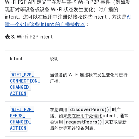
Wi-Fi P2P API 定义了在发生某些 Wi-Fi P2P 事件（例如发
现新对等设备或设备 Wi-Fi 状态发生变化）时广播的
intent。您可以在应用中注册以接收这些 intent，方法是
创
建一个处理这些 intent 的广播接收器
：
表 3.
Wi-Fi P2P intent
Intent
说明
WIFI
_
P2P
_
当设备的 Wi-Fi 连接状态发生变化时进行
CONNECTION
_
广播。
CHANGED
_
ACTION
WIFI
_
P2P
_
discover
Peers(
)
在您调用
时广
PEERS
_
播。如果您在应用中处理此 intent，通常
CHANGED
_
request
Peers(
)
会调用
来获取更新
ACTION
后的对等互连设备列表。