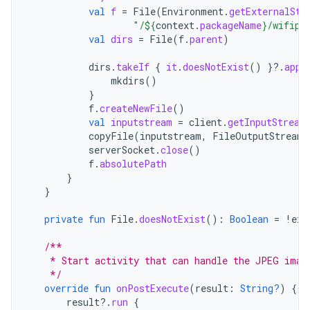
val
f
=
File
(
Environment
.
getExternalSto
"/
${
context
.
packageName
}
/wifip2
val
dirs
=
File
(
f
.
parent
)
dirs
.
takeIf
{
it
.
doesNotExist
()
}
?.
appl
mkdirs
()
}
f
.
createNewFile
()
val
inputstream
=
client
.
getInputStream
copyFile
(
inputstream
,
FileOutputStream
(
serverSocket
.
close
()
f
.
absolutePath
}
}
private
fun
File
.
doesNotExist
():
Boolean
=
!
exi
/**
    * Start activity that can handle the JPEG imag
    */
override
fun
onPostExecute
(
result
:
String?
)
{
result
?.
run
{