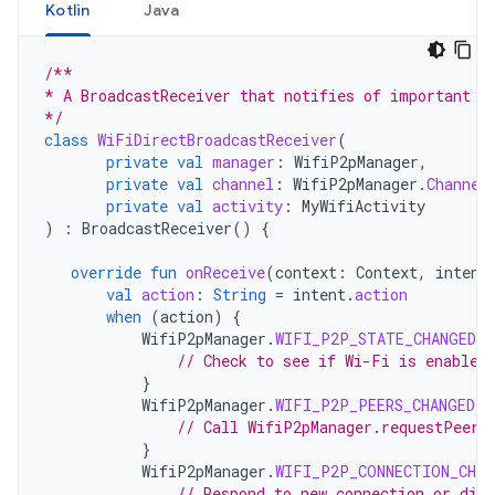
Kotlin
Java
/**
* A BroadcastReceiver that notifies of important W
*/
class
WiFiDirectBroadcastReceiver
(
private
val
manager
:
WifiP2pManager
,
private
val
channel
:
WifiP2pManager
.
Channel
private
val
activity
:
MyWifiActivity
)
:
BroadcastReceiver
()
{
override
fun
onReceive
(
context
:
Context
,
intent
val
action
:
String
=
intent
.
action
when
(
action
)
{
WifiP2pManager
.
WIFI_P2P_STATE_CHANGED_A
// Check to see if Wi-Fi is enabled
}
WifiP2pManager
.
WIFI_P2P_PEERS_CHANGED_A
// Call WifiP2pManager.requestPeers
}
WifiP2pManager
.
WIFI_P2P_CONNECTION_CHAN
// Respond to new connection or disc