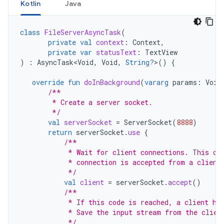
Kotlin
Java
class
FileServerAsyncTask
(
private
val
context
:
Context
,
private
var
statusText
:
TextView
)
:
AsyncTask<Void
,
Void
,
String?
>
()
{
override
fun
doInBackground
(
vararg
params
:
Void
/**
        * Create a server socket.
        */
val
serverSocket
=
ServerSocket
(
8888
)
return
serverSocket
.
use
{
/**
            * Wait for client connections. This ca
            * connection is accepted from a client
            */
val
client
=
serverSocket
.
accept
()
/**
            * If this code is reached, a client ha
            * Save the input stream from the clien
            */