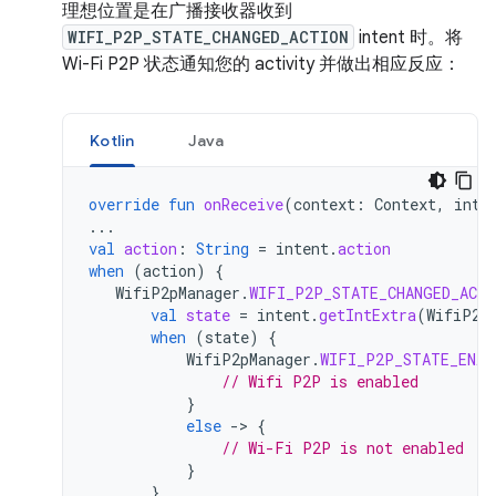
理想位置是在广播接收器收到
WIFI_P2P_STATE_CHANGED_ACTION
intent 时。将
Wi-Fi P2P 状态通知您的 activity 并做出相应反应：
Kotlin
Java
override
fun
onReceive
(
context
:
Context
,
inte
...
val
action
:
String
=
intent
.
action
when
(
action
)
{
WifiP2pManager
.
WIFI_P2P_STATE_CHANGED_ACT
val
state
=
intent
.
getIntExtra
(
WifiP2p
when
(
state
)
{
WifiP2pManager
.
WIFI_P2P_STATE_ENAB
// Wifi P2P is enabled
}
else
-
>
{
// Wi-Fi P2P is not enabled
}
}