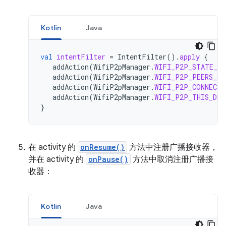
Kotlin
Java
val
intentFilter
=
IntentFilter
().
apply
{
addAction
(
WifiP2pManager
.
WIFI_P2P_STATE_CH
addAction
(
WifiP2pManager
.
WIFI_P2P_PEERS_CH
addAction
(
WifiP2pManager
.
WIFI_P2P_CONNECTI
addAction
(
WifiP2pManager
.
WIFI_P2P_THIS_DEV
}
在 activity 的
onResume()
方法中注册广播接收器，
并在 activity 的
onPause()
方法中取消注册广播接
收器：
Kotlin
Java