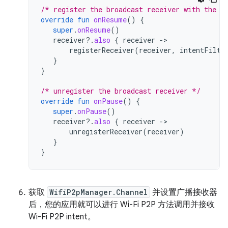
/* register the broadcast receiver with the i
override
fun
onResume
()
{
super
.
onResume
()
receiver
?.
also
{
receiver
-
registerReceiver
(
receiver
,
intentFilte
}
}
/* unregister the broadcast receiver */
override
fun
onPause
()
{
super
.
onPause
()
receiver
?.
also
{
receiver
-
unregisterReceiver
(
receiver
)
}
}
获取
WifiP2pManager.Channel
并设置广播接收器
后，您的应用就可以进行 Wi-Fi P2P 方法调用并接收
Wi-Fi P2P intent。