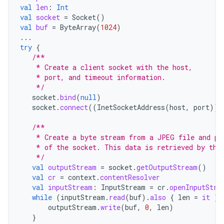
val
len
:
Int
val
socket
=
Socket
()
val
buf
=
ByteArray
(
1024
)
...
try
{
/**
    * Create a client socket with the host,
    * port, and timeout information.
    */
socket
.
bind
(
null
)
socket
.
connect
((
InetSocketAddress
(
host
,
port
)),
/**
    * Create a byte stream from a JPEG file and pi
    * of the socket. This data is retrieved by the
    */
val
outputStream
=
socket
.
getOutputStream
()
val
cr
=
context
.
contentResolver
val
inputStream
:
InputStream
=
cr
.
openInputStre
while
(
inputStream
.
read
(
buf
).
also
{
len
=
it
}
outputStream
.
write
(
buf
,
0
,
len
)
}