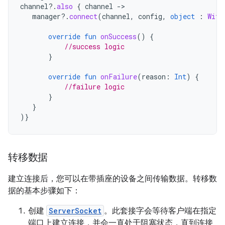
channel
?.
also
{
channel
-
manager
?.
connect
(
channel
,
config
,
object
:
Wifi
override
fun
onSuccess
()
{
//success logic
}
override
fun
onFailure
(
reason
:
Int
)
{
//failure logic
}
}
)}
转移数据
建立连接后，您可以在带插座的设备之间传输数据。转移数
据的基本步骤如下：
创建
ServerSocket
。此套接字会等待客户端在指定
端口上建立连接，并会一直处于阻塞状态，直到连接