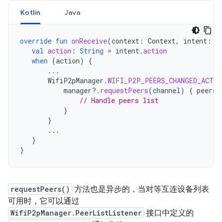
Kotlin
Java
override
fun
onReceive
(
context
:
Context
,
intent
:
I
val
action
:
String
=
intent
.
action
when
(
action
)
{
...
WifiP2pManager
.
WIFI_P2P_PEERS_CHANGED_ACTIO
manager
?.
requestPeers
(
channel
)
{
peers
:
// Handle peers list
}
}
...
}
}
requestPeers()
方法也是异步的，当对等互连设备列表
可用时，它可以通过
WifiP2pManager.PeerListListener
接口中定义的