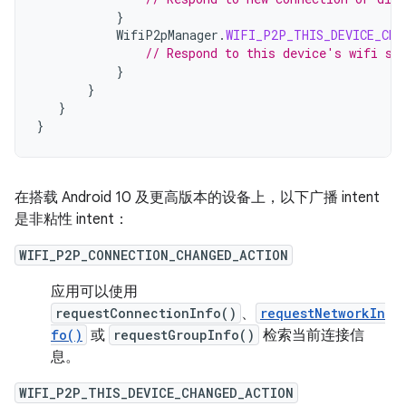
}
WifiP2pManager
.
WIFI_P2P_THIS_DEVICE_CHA
// Respond to this device's wifi st
}
}
}
}
在搭载 Android 10 及更高版本的设备上，以下广播 intent
是非粘性 intent：
WIFI_P2P_CONNECTION_CHANGED_ACTION
应用可以使用
requestConnectionInfo()
、
requestNetworkIn
fo()
或
requestGroupInfo()
检索当前连接信
息。
WIFI_P2P_THIS_DEVICE_CHANGED_ACTION