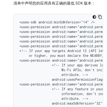
清单中声明您的应用具有正确的最低 SDK 版本：
<uses-sdk
android:minSdkVersion="14"
/>

<uses-permission
android:name="android.permis
<uses-permission
android:name="android.permis
<uses-permission
android:name="android.permis
<uses-permission
android:name="android.permis
<uses-permission
android:name="android.permis
<!--
If
your
app
targets
Android 13
(API
or
higher,
you
must
declare
the
NEARBY_W
<uses-permission
<!--
If
your
app
derives
loc
Wi-Fi
APIs,
don't
inclu
attribute.
android:usesPermissionFlags=
<uses-permission
<!--
If
any
feature
in
your
information,
don't
incl
attribute.
android:maxSdkVersion="32"