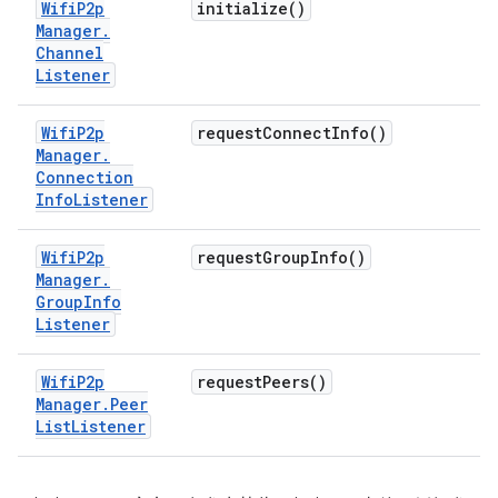
Wifi
P2p
initialize(
)
Manager
.
Channel
Listener
Wifi
P2p
request
Connect
Info(
)
Manager
.
Connection
Info
Listener
Wifi
P2p
request
Group
Info(
)
Manager
.
Group
Info
Listener
Wifi
P2p
request
Peers(
)
Manager
.
Peer
List
Listener