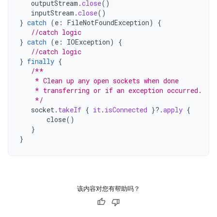
outputStream
.
close
()
inputStream
.
close
()
}
catch
(
e
:
FileNotFoundException
)
{
//catch logic
}
catch
(
e
:
IOException
)
{
//catch logic
}
finally
{
/**
    * Clean up any open sockets when done
    * transferring or if an exception occurred.
    */
socket
.
takeIf
{
it
.
isConnected
}
?.
apply
{
close
()
}
}
该内容对您有帮助吗？