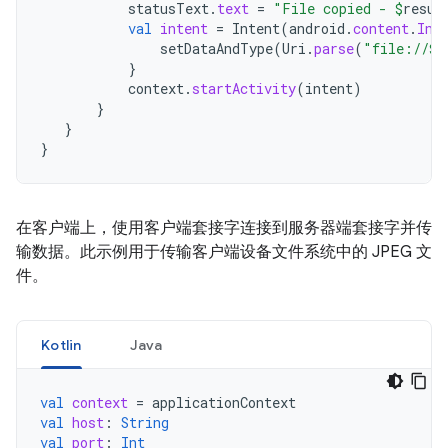
statusText
.
text
=
"File copied - 
$
resul
val
intent
=
Intent
(
android
.
content
.
Int
setDataAndType
(
Uri
.
parse
(
"file://
$
r
}
context
.
startActivity
(
intent
)
}
}
}
在客户端上，使用客户端套接字连接到服务器端套接字并传
输数据。此示例用于传输客户端设备文件系统中的 JPEG 文
件。
Kotlin
Java
val
context
=
applicationContext
val
host
:
String
val
port
:
Int