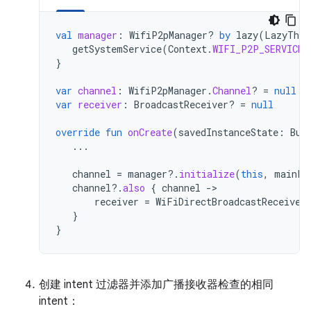
val
manager
:
WifiP2pManager? 
by
lazy
(
LazyThre
getSystemService
(
Context
.
WIFI_P2P_SERVICE
)
}
var
channel
:
WifiP2pManager
.
Channel
?
=
null
var
receiver
:
BroadcastReceiver? 
=
null
override
fun
onCreate
(
savedInstanceState
:
Bun
...
channel
=
manager
?.
initialize
(
this
,
mainLo
channel
?.
also
{
channel
-
receiver
=
WiFiDirectBroadcastReceiver
}
}
创建 intent 过滤器并添加广播接收器检查的相同
intent：