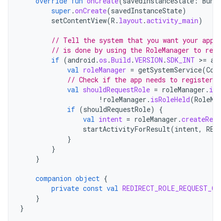
override
fun
onCreate
(
savedInstanceState
:
Bund
super
.
onCreate
(
savedInstanceState
)
setContentView
(
R
.
layout
.
activity_main
)
// Tell the system that you want your app 
// is done by using the RoleManager to regi
if
(
android
.
os
.
Build
.
VERSION
.
SDK_INT
>
=
an
val
roleManager
=
getSystemService
(
Con
// Check if the app needs to register c
val
shouldRequestRole
=
roleManager
.
isR
!
roleManager
.
isRoleHeld
(
RoleMa
if
(
shouldRequestRole
)
{
val
intent
=
roleManager
.
createRequ
startActivityForResult
(
intent
,
RED
}
}
}
companion
object
{
private
const
val
REDIRECT_ROLE_REQUEST_CO
}
}