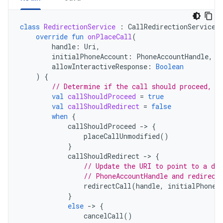
class
RedirectionService
:
CallRedirectionService
(
override
fun
onPlaceCall
(
handle
:
Uri
,
initialPhoneAccount
:
PhoneAccountHandle
,
allowInteractiveResponse
:
Boolean
)
{
// Determine if the call should proceed, b
val
callShouldProceed
=
true
val
callShouldRedirect
=
false
when
{
callShouldProceed
-
>
{
placeCallUnmodified
()
}
callShouldRedirect
-
>
{
// Update the URI to point to a di
// PhoneAccountHandle and redirect
redirectCall
(
handle
,
initialPhoneA
}
else
-
>
{
cancelCall
()