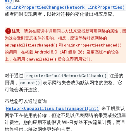
es)
或
onLinkPropertiesChanged(Network,LinkProperties)
或者同时实现两者，以针对连接的变化做出相应反应。
注意
：请勿在回调中调用同步方法来查找新可用网络的属性，因
为这会受到竞态条件的影响。相反，应该等待对该网络的
和
onCapabilitiesChanged()
onLinkPropertiesChanged()
的调用，在搭载 Android 8.0（API 级别 26）及更高版本的设备
上，在调用
后会立即调用它们。
onAvailable()
对于通过
registerDefaultNetworkCallback()
注册的
回调，
onLost()
表示网络失去成为默认网络的资格。它
可能会断开连接。
虽然您可以通过查询
NetworkCapabilities.hasTransport(int)
来了解默认
网络正在使用的传输，但这不足以代表网络的带宽或按流量
计费性。您的应用不能假设 Wi-Fi 始终不按流量计费，而且
始终提供比移动网络更好的带宽。