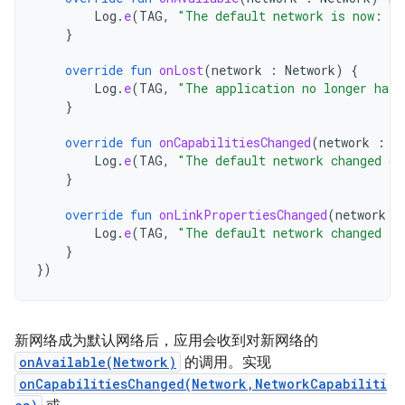
Log
.
e
(
TAG
,
"The default network is now: "
}
override
fun
onLost
(
network
:
Network
)
{
Log
.
e
(
TAG
,
"The application no longer has 
}
override
fun
onCapabilitiesChanged
(
network
:
N
Log
.
e
(
TAG
,
"The default network changed ca
}
override
fun
onLinkPropertiesChanged
(
network
:
Log
.
e
(
TAG
,
"The default network changed li
}
})
新网络成为默认网络后，应用会收到对新网络的
onAvailable(Network)
的调用。实现
onCapabilitiesChanged(Network,NetworkCapabiliti