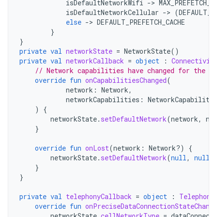
isDefaultNetworkWifi
-
>
MAX_PREFETCH_C
isDefaultNetworkCellular
-
>
(
DEFAULT_P
else
-
>
DEFAULT_PREFETCH_CACHE
}
}
private
val
networkState
=
NetworkState
()
private
val
networkCallback
=
object
:
Connectivit
// Network capabilities have changed for the ne
override
fun
onCapabilitiesChanged
(
network
:
Network
,
networkCapabilities
:
NetworkCapabiliti
)
{
networkState
.
setDefaultNetwork
(
network
,
ne
}
override
fun
onLost
(
network
:
Network?)
{
networkState
.
setDefaultNetwork
(
null
,
null
)
}
}
private
val
telephonyCallback
=
object
:
Telephony
override
fun
onPreciseDataConnectionStateChang
networkState
.
cellNetworkType
=
dataConnect