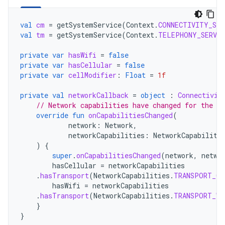
val
cm
=
getSystemService
(
Context
.
CONNECTIVITY_SER
val
tm
=
getSystemService
(
Context
.
TELEPHONY_SERVIC
private
var
hasWifi
=
false
private
var
hasCellular
=
false
private
var
cellModifier
:
Float
=
1f
private
val
networkCallback
=
object
:
Connectivit
// Network capabilities have changed for the ne
override
fun
onCapabilitiesChanged
(
network
:
Network
,
networkCapabilities
:
NetworkCapabiliti
)
{
super
.
onCapabilitiesChanged
(
network
,
netwo
hasCellular
=
networkCapabilities
.
hasTransport
(
NetworkCapabilities
.
TRANSPORT_CE
hasWifi
=
networkCapabilities
.
hasTransport
(
NetworkCapabilities
.
TRANSPORT_WI
}
}