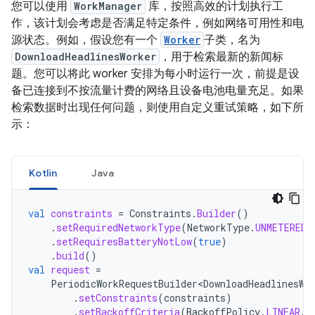
您可以使用
WorkManager
库，按照高效的计划执行工
作，该计划会考虑是否满足特定条件，例如网络可用性和电
源状态。例如，假设您有一个
Worker
子类，名为
DownloadHeadlinesWorker
，用于检索最新的新闻标
题。您可以将此 worker 安排为每小时运行一次，前提是设
备已连接到不按流量计费的网络且设备电池电量充足。如果
检索数据时出现任何问题，则使用自定义重试策略，如下所
示：
Kotlin
Java
val
constraints
=
Constraints
.
Builder
()
.
setRequiredNetworkType
(
NetworkType
.
UNMETERED
)
.
setRequiresBatteryNotLow
(
true
)
.
build
()
val
request
=
PeriodicWorkRequestBuilder<DownloadHeadlinesWo
.
setConstraints
(
constraints
)
.
setBackoffCriteria
(
BackoffPolicy
.
LINEAR
,