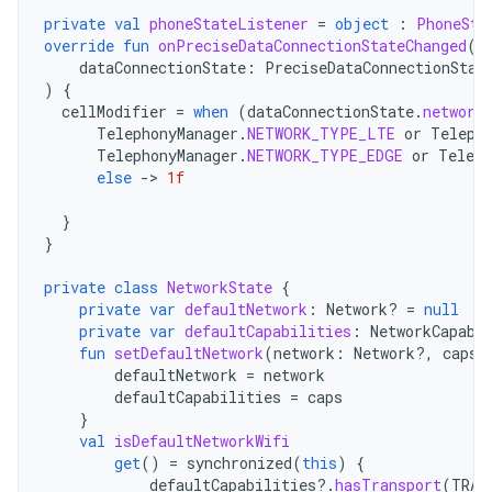
private
val
phoneStateListener
=
object
:
PhoneSta
override
fun
onPreciseDataConnectionStateChanged
(
dataConnectionState
:
PreciseDataConnectionStat
)
{
cellModifier
=
when
(
dataConnectionState
.
network
TelephonyManager
.
NETWORK_TYPE_LTE
or
Teleph
TelephonyManager
.
NETWORK_TYPE_EDGE
or
Teleph
else
-
>
1f
}
}
private
class
NetworkState
{
private
var
defaultNetwork
:
Network? 
=
null
private
var
defaultCapabilities
:
NetworkCapabi
fun
setDefaultNetwork
(
network
:
Network?,
caps
:
defaultNetwork
=
network
defaultCapabilities
=
caps
}
val
isDefaultNetworkWifi
get
()
=
synchronized
(
this
)
{
defaultCapabilities
?.
hasTransport
(
TRAN