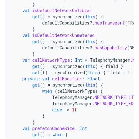
}
val
isDefaultNetworkCellular
get
()
=
synchronized
(
this
)
{
defaultCapabilities
?.
hasTransport
(
TRAN
}
val
isDefaultNetworkUnmetered
get
()
=
synchronized
(
this
)
{
defaultCapabilities
?.
hasCapability
(
NET
}
var
cellNetworkType
:
Int
=
TelephonyManager
.
NE
get
()
=
synchronized
(
this
)
{
field
}
set
(
t
)
=
synchronized
(
this
)
{
field
=
t
}
private
val
cellModifier
:
Float
get
()
=
synchronized
(
this
)
{
when
(
cellNetworkType
)
{
TelephonyManager
.
NETWORK_TYPE_LTE
TelephonyManager
.
NETWORK_TYPE_EDGE
else
-
>
1f
}
}
val
prefetchCacheSize
:
Int
get
()
=
when
{