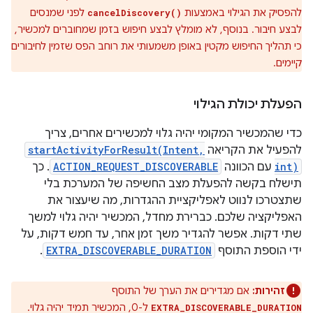
להפסיק את הגילוי באמצעות
לפני שמנסים
cancelDiscovery()
לבצע חיבור. בנוסף, לא מומלץ לבצע חיפוש בזמן שמחוברים למכשיר,
כי תהליך החיפוש מקטין באופן משמעותי את רוחב הפס שזמין לחיבורים
קיימים.
הפעלת יכולת הגילוי
כדי שהמכשיר המקומי יהיה גלוי למכשירים אחרים, צריך
להפעיל את הקריאה
startActivityForResult(Intent,
int)
עם הכוונה
ACTION_REQUEST_DISCOVERABLE
. כך
תישלח בקשה להפעלת מצב החשיפה של המערכת בלי
שתצטרכו לנווט לאפליקציית ההגדרות, מה שיעצור את
האפליקציה שלכם. כברירת מחדל, המכשיר יהיה גלוי למשך
שתי דקות. אפשר להגדיר משך זמן אחר, עד חמש דקות, על
ידי הוספת התוסף
EXTRA_DISCOVERABLE_DURATION
.
זהירות:
אם מגדירים את הערך של התוסף
ל-0, המכשיר תמיד יהיה גלוי.
EXTRA_DISCOVERABLE_DURATION