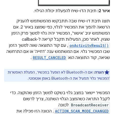
איור 2:
תיבת הדו-שיח להפעלת יכולת הגילוי.
תוצג תיבת דו-שיח שבה תתבקשו מהמשתמש להעניק
הרשאה להפוך את המכשיר לגלוי, כפי שמוצג באיור 2. אם
המשתמש יגיב 'אישור', המכשיר יהיה גלוי למשך פרק הזמן
שצוין. לאחר מכן, הפעילות תקבל קריאה ל-callback‏
onActivityResult()
, עם קוד התוצאה שווה למשך הזמן
שבו המכשיר גלוי. אם המשתמש ענה 'דחייה' או אם התרחשה
שגיאה, קוד התוצאה הוא
RESULT_CANCELED
.
הערה:
אם ה-Bluetooth לא הופעל במכשיר, הפעלת האפשרות
'המכשיר גלוי' תפעיל את ה-Bluetooth באופן אוטומטי.
המכשיר יישאר במצב גלוי בשקט למשך הזמן שהוקצה. כדי
לקבל התראה כשהמצב הגלוי השתנה, צריך לרשום
BroadcastReceiver
לכוונה
ACTION_SCAN_MODE_CHANGED
. הכוונה הזו מכילה את