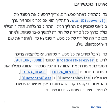
איתור מכשירים
כדי להתחיל לאתר מכשירים, צריך להפעיל את הפונקציה
startDiscovery()
. התהליך הוא אסינכרוני ומחזיר ערך
בוליאני שמציין אם תהליך הגילוי התחיל בהצלחה. תהליך הגילוי
כולל בדרך כלל סריקה של חקירה למשך כ-12 שניות, ולאחר
מכן סריקה של דף של כל מכשיר שנמצא כדי לאחזר את שם
ה-Bluetooth שלו.
כדי לקבל מידע על כל מכשיר שזוהה, האפליקציה צריכה
לרשום
BroadcastReceiver
לכוונה
ACTION_FOUND
.
המערכת משדרת את הכוונה הזו לכל מכשיר. הכוונה מכילה את
השדות הנוספים
EXTRA_DEVICE
ו-
EXTRA_CLASS
,
שמכילים
BluetoothDevice
ו-
BluetoothClass
,
בהתאמה. בקטע הקוד הבא מוסבר איך אפשר להירשם
לטיפול בשידור כשמתגלים מכשירים:
Java
Kotlin