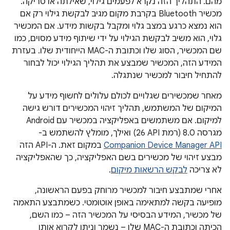
מהם. התהליך הזה נקרא לפעמים גילוי, שאילתה או סריקה.
מכשיר Bluetooth בקרבת מקום מגיב לבקשת גילוי רק אם
הוא נמצא כרגע במצב גלוי ומקבל בקשות מידע. אם המכשיר
גלוי, הוא משיב לבקשת הגילוי על ידי שיתוף מידע מסוים, כמו
שם המכשיר, הסוג שלו וכתובת ה-MAC הייחודית שלו. בעזרת
המידע הזה, המכשיר שמבצע את תהליך הגילוי יכול לבחור
להתחיל חיבור למכשיר שנתגלה.
מאחר שמכשירים שגלויים לכולם עלולים לחשוף מידע על
המיקום של המשתמש, תהליך זיהוי המכשירים דורש גישה
למיקום. אם משתמשים באפליקציה במכשיר עם Android
מגרסה 8.0 (רמת API‏ 26) ואילך, מומלץ להשתמש ב-
Companion Device Manager API
במקום זאת. ה-API הזה
מבצע זיהוי של מכשירים בשם האפליקציה, כך שהאפליקציה
לא צריכה
לבקש הרשאות מיקום
.
אחרי שמתבצע חיבור למכשיר מרוחק בפעם הראשונה,
מופיעה בקשה למתאימה באופן אוטומטי. כשמתבצע התאמה
של מכשיר, המידע הבסיסי על המכשיר הזה – כמו השם,
הכיתה וכתובת ה-MAC שלו – נשמר וניתן לקרוא אותו