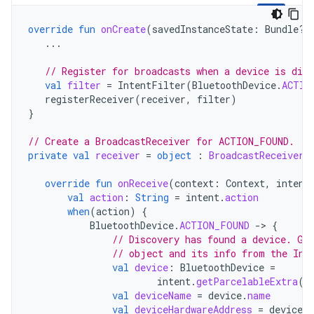
override
fun
onCreate
(
savedInstanceState
:
Bundle?)
...
// Register for broadcasts when a device is disc
val
filter
=
IntentFilter
(
BluetoothDevice
.
ACTIO
registerReceiver
(
receiver
,
filter
)
}
// Create a BroadcastReceiver for ACTION_FOUND.
private
val
receiver
=
object
:
BroadcastReceiver
(
override
fun
onReceive
(
context
:
Context
,
intent
val
action
:
String
=
intent
.
action
when
(
action
)
{
BluetoothDevice
.
ACTION_FOUND
-
>
{
// Discovery has found a device. Ge
// object and its info from the Int
val
device
:
BluetoothDevice
=
intent
.
getParcelableExtra
(
B
val
deviceName
=
device
.
name
val
deviceHardwareAddress
=
device
.
a