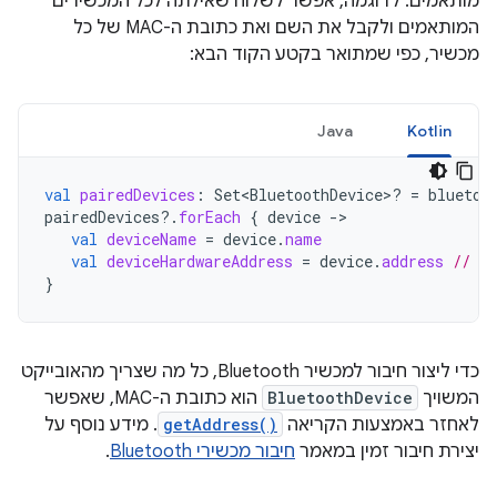
מותאמים. לדוגמה, אפשר לשלוח שאילתה לכל המכשירים
המותאמים ולקבל את השם ואת כתובת ה-MAC של כל
מכשיר, כפי שמתואר בקטע הקוד הבא:
Java
Kotlin
val
pairedDevices
:
Set<BluetoothDevice>? 
=
bluetoo
pairedDevices
?.
forEach
{
device
-
val
deviceName
=
device
.
name
val
deviceHardwareAddress
=
device
.
address
// MA
}
כדי ליצור חיבור למכשיר Bluetooth, כל מה שצריך מהאובייקט
המשויך
BluetoothDevice
הוא כתובת ה-MAC, שאפשר
לאחזר באמצעות הקריאה
getAddress()
. מידע נוסף על
יצירת חיבור זמין במאמר
חיבור מכשירי Bluetooth
.