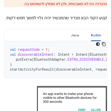
ההגדרה הזו לא מאובטחת, ולכן לא מומלץ להשתמש בה.
קטע הקוד הבא מגדיר שהמכשיר יהיה גלוי למשך חמש דקות:
Java
Kotlin
val
requestCode
=
1
;
val
discoverableIntent
:
Intent
=
Intent
(
BluetoothA
putExtra
(
BluetoothAdapter
.
EXTRA_DISCOVERABLE_DU
}
startActivityForResult
(
discoverableIntent
,
request