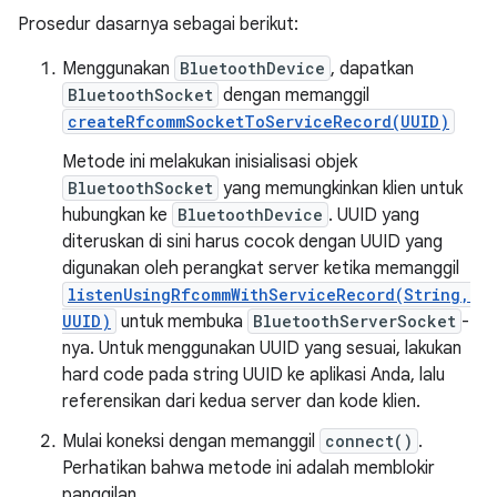
Prosedur dasarnya sebagai berikut:
Menggunakan
BluetoothDevice
, dapatkan
BluetoothSocket
dengan memanggil
createRfcommSocketToServiceRecord(UUID)
Metode ini melakukan inisialisasi objek
BluetoothSocket
yang memungkinkan klien untuk
hubungkan ke
BluetoothDevice
. UUID yang
diteruskan di sini harus cocok dengan UUID yang
digunakan oleh perangkat server ketika memanggil
listenUsingRfcommWithServiceRecord(String,
UUID)
untuk membuka
BluetoothServerSocket
-
nya. Untuk menggunakan UUID yang sesuai, lakukan
hard code pada string UUID ke aplikasi Anda, lalu
referensikan dari kedua server dan kode klien.
Mulai koneksi dengan memanggil
connect()
.
Perhatikan bahwa metode ini adalah memblokir
panggilan.