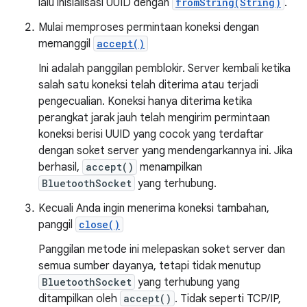
lalu inisialisasi UUID dengan
fromString(String)
.
Mulai memproses permintaan koneksi dengan
memanggil
accept()
Ini adalah panggilan pemblokir. Server kembali ketika
salah satu koneksi telah diterima atau terjadi
pengecualian. Koneksi hanya diterima ketika
perangkat jarak jauh telah mengirim permintaan
koneksi berisi UUID yang cocok yang terdaftar
dengan soket server yang mendengarkannya ini. Jika
berhasil,
accept()
menampilkan
BluetoothSocket
yang terhubung.
Kecuali Anda ingin menerima koneksi tambahan,
panggil
close()
Panggilan metode ini melepaskan soket server dan
semua sumber dayanya, tetapi tidak menutup
BluetoothSocket
yang terhubung yang
ditampilkan oleh
accept()
. Tidak seperti TCP/IP,