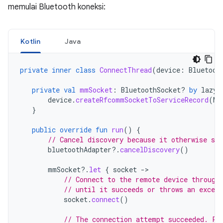
memulai Bluetooth koneksi:
Kotlin
Java
private
inner
class
ConnectThread
(
device
:
Bluetoot
private
val
mmSocket
:
BluetoothSocket? 
by
lazy
(
device
.
createRfcommSocketToServiceRecord
(
MY
}
public
override
fun
run
()
{
// Cancel discovery because it otherwise slo
bluetoothAdapter
?.
cancelDiscovery
()
mmSocket
?.
let
{
socket
-
// Connect to the remote device through
// until it succeeds or throws an except
socket
.
connect
()
// The connection attempt succeeded. Pe