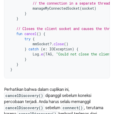
// the connection in a separate thread.
manageMyConnectedSocket
(
socket
)
}
}
// Closes the client socket and causes the threa
fun
cancel
()
{
try
{
mmSocket
?.
close
()
}
catch
(
e
:
IOException
)
{
Log
.
e
(
TAG
,
"Could not close the client 
}
}
}
Perhatikan bahwa dalam cuplikan ini,
cancelDiscovery()
dipanggil sebelum koneksi
percobaan terjadi. Anda harus selalu memanggil
cancelDiscovery()
sebelum
connect()
, terutama
cancelDiscovery()