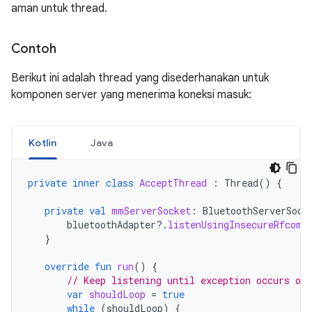
aman untuk thread.
Contoh
Berikut ini adalah thread yang disederhanakan untuk
komponen server yang menerima koneksi masuk:
Kotlin
Java
private
inner
class
AcceptThread
:
Thread
()
{
private
val
mmServerSocket
:
BluetoothServerSock
bluetoothAdapter
?.
listenUsingInsecureRfcomm
}
override
fun
run
()
{
// Keep listening until exception occurs or 
var
shouldLoop
=
true
while
(
shouldLoop
)
{