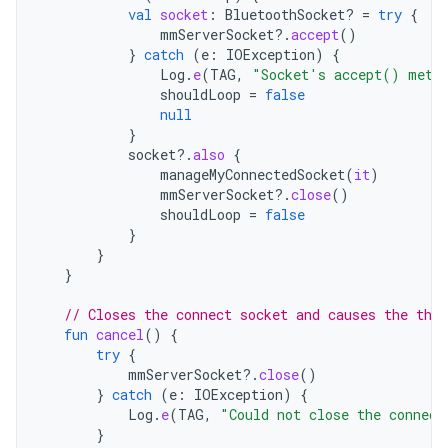
val
socket
:
BluetoothSocket? 
=
try
{
mmServerSocket
?.
accept
()
}
catch
(
e
:
IOException
)
{
Log
.
e
(
TAG
,
"Socket's accept() meth
shouldLoop
=
false
null
}
socket
?.
also
{
manageMyConnectedSocket
(
it
)
mmServerSocket
?.
close
()
shouldLoop
=
false
}
}
}
// Closes the connect socket and causes the thre
fun
cancel
()
{
try
{
mmServerSocket
?.
close
()
}
catch
(
e
:
IOException
)
{
Log
.
e
(
TAG
,
"Could not close the connect
}