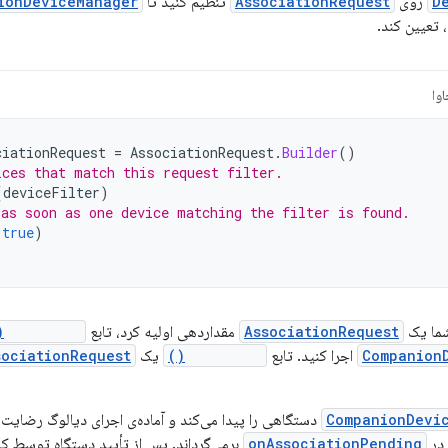
D
روی
AssociationRequest
تنظیم کنید تا
ionDeviceManager
 تعیین کند.
وا
ciationRequest
=
AssociationRequest
.
Builder
()
ices that match this request filter.
(
deviceFilter
)
 as soon as one device matching the filter is found.
(
true
)
شما یک
AssociationRequest
مقداردهی اولیه کرد، تابع
associate()
Companion
اجرا کنید. تابع
associate()
یک
sociationRequest
CompanionDevi
دستگاهی را پیدا می‌کند و آماده‌ی اجرای دیالوگ رضایت 
در
onAssociationPending
برمی‌گرداند. پس از تأیید دستگاه توسط کا