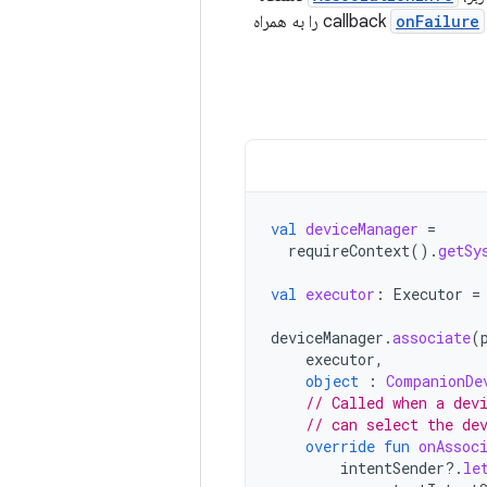
onFailure
را به همراه
val
deviceManager
=
requireContext
().
getSy
val
executor
:
Executor
=
deviceManager
.
associate
(
executor
,
object
:
CompanionDe
// Called when a dev
// can select the de
override
fun
onAssoc
intentSender
?.
le