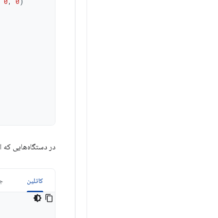
0
,
0
)
در دستگاه‌هایی که اندروید ۱۲L (سطح API 32) یا پایین‌تر (منسو
کاتلین
جا