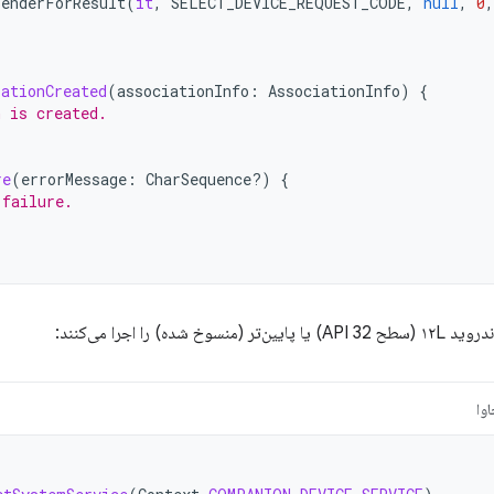
SenderForResult
(
it
,
SELECT_DEVICE_REQUEST_CODE
,
null
,
0
,
iationCreated
(
associationInfo
:
AssociationInfo
)
{
n is created.
re
(
errorMessage
:
CharSequence?)
{
 failure.
خ شده) را اجرا می‌کنند:
وا