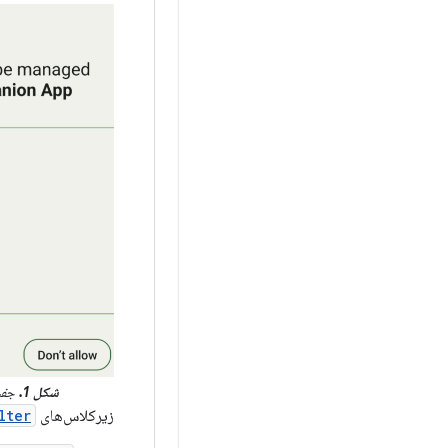
شکل 1.
جفت
زیرکلاس‌های
lter