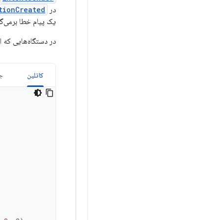
در
tionCreated
یک پیام خطا برمی‌گر
در دستگاه‌هایی که اندروید ۱۳ (سطح API ۳۳) 
کاتلین
جا