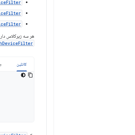
iceFilter
iceFilter
iceFilter
هر سه زیرکلاس دارای
hDeviceFilter
کاتلین
جا