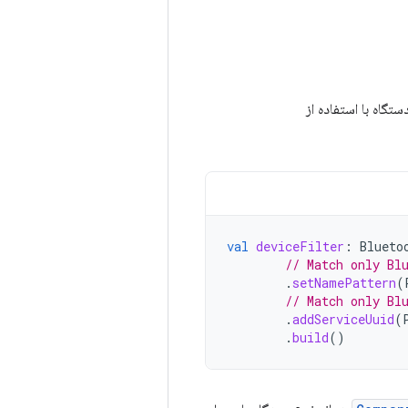
تگاه با استفاده از
val
deviceFilter
:
Blueto
// Match only Bl
.
setNamePattern
(
// Match only Bl
.
addServiceUuid
(
.
build
()