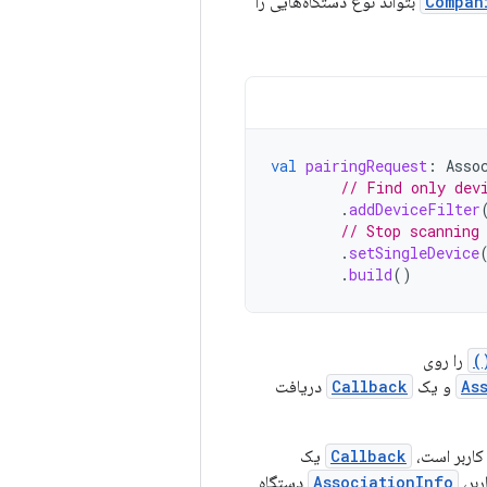
Compan
بتواند نوع دستگاه‌هایی را
val
pairingRequest
:
Asso
// Find only dev
.
addDeviceFilter
// Stop scanning
.
setSingleDevice
.
build
()
را روی
As
و یک
Callback
دریافت
کاربر است،
Callback
یک
ربر،
AssociationInfo
دستگاه