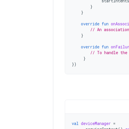
startIntent
}
}
override
fun
onAssoc
// An associatio
}
override
fun
onFailu
// To handle the
}
})
val
deviceManager
=