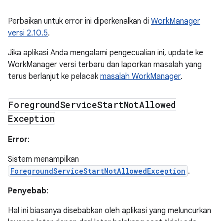
Perbaikan untuk error ini diperkenalkan di
WorkManager
versi 2.10.5
.
Jika aplikasi Anda mengalami pengecualian ini, update ke
WorkManager versi terbaru dan laporkan masalah yang
terus berlanjut ke pelacak
masalah WorkManager
.
Foreground
Service
Start
Not
Allowed
Exception
Error
:
Sistem menampilkan
ForegroundServiceStartNotAllowedException
.
Penyebab
:
Hal ini biasanya disebabkan oleh aplikasi yang meluncurkan