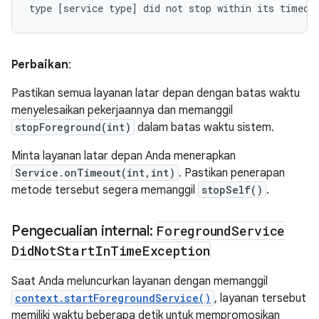
Perbaikan
:
Pastikan semua layanan latar depan dengan batas waktu
menyelesaikan pekerjaannya dan memanggil
stopForeground(int)
dalam batas waktu sistem.
Minta layanan latar depan Anda menerapkan
Service.onTimeout(int,int)
. Pastikan penerapan
metode tersebut segera memanggil
stopSelf()
.
Pengecualian internal:
Foreground
Service
Did
Not
Start
In
Time
Exception
Saat Anda meluncurkan layanan dengan memanggil
context.startForegroundService()
, layanan tersebut
memiliki waktu beberapa detik untuk mempromosikan