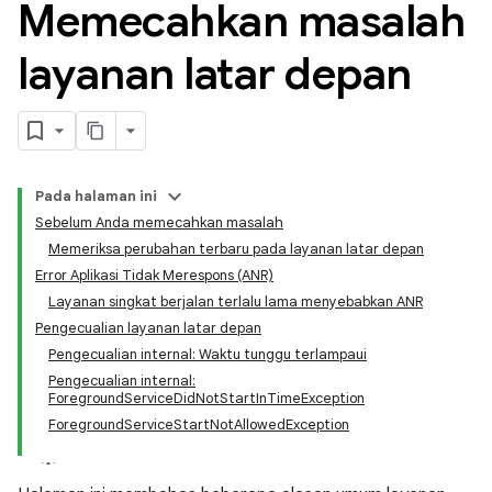
Memecahkan masalah
layanan latar depan
Pada halaman ini
Sebelum Anda memecahkan masalah
Memeriksa perubahan terbaru pada layanan latar depan
Error Aplikasi Tidak Merespons (ANR)
Layanan singkat berjalan terlalu lama menyebabkan ANR
Pengecualian layanan latar depan
Pengecualian internal: Waktu tunggu terlampaui
Pengecualian internal:
ForegroundServiceDidNotStartInTimeException
ForegroundServiceStartNotAllowedException