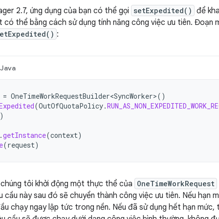
ger 2.7, ứng dụng của bạn có thể gọi
setExpedited()
để kha
 có thể bằng cách sử dụng tính năng công việc ưu tiên. Đoạn 
etExpedited()
:
Java
=
OneTimeWorkRequestBuilder<SyncWorker>
()
Expedited
(
OutOfQuotaPolicy
.
RUN_AS_NON_EXPEDITED_WORK_R
)
.
getInstance
(
context
)
e
(
request
)
, chúng tôi khởi động một thực thể của
OneTimeWorkRequest
u cầu này sau đó sẽ chuyển thành công việc ưu tiên. Nếu hạn m
đầu chạy ngay lập tức trong nền. Nếu đã sử dụng hết hạn mức,