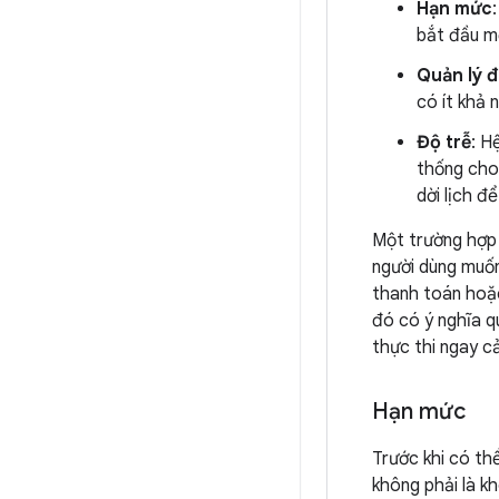
Hạn mức
bắt đầu mộ
Quản lý 
có ít khả 
Độ trễ
: H
thống cho 
dời lịch để
Một trường hợp 
người dùng muốn
thanh toán hoặc
đó có ý nghĩa q
thực thi ngay c
Hạn mức
Trước khi có thể
không phải là k