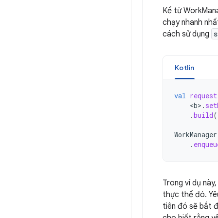
Kể từ WorkMana
chạy nhanh nhất
cách sử dụng
s
Kotlin
val
request
<
b
>
.
set
.
build
(
WorkManager
.
enqueu
Trong ví dụ này
thực thể đó. Yê
tiên đó sẽ bắt 