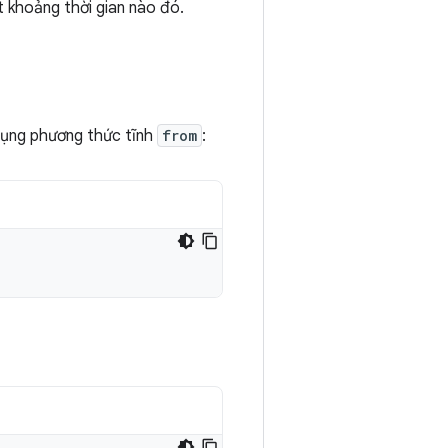
t khoảng thời gian nào đó.
 dụng phương thức tĩnh
from
: