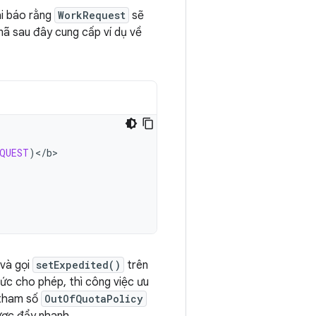
i báo rằng
WorkRequest
sẽ
mã sau đây cung cấp ví dụ về
EQUEST
)
<
/
b
và gọi
setExpedited()
trên
ức cho phép, thì công việc ưu
 tham số
OutOfQuotaPolicy