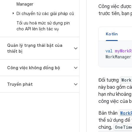
Manager
Công việc được
trước tiên, bạn
Di chuyển từ các giải pháp cũ
Tối ưu hoá mức sử dụng pin
cho API lên lịch tác vụ
Kotlin
Quản lý trạng thái bật của
val
myWorkR
thiết bị
WorkManager
Công việc không đồng bộ
Đối tượng
Work
Truyền phát
này bao gồm các
hạn như khoảng t
công việc của b
Bản thân
Work
thể sử dụng để 
chúng,
OneTim