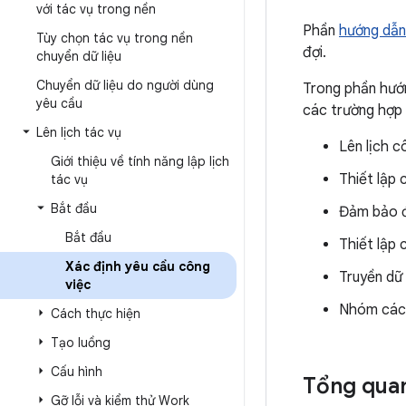
với tác vụ trong nền
Phần
hướng dẫn
Tùy chọn tác vụ trong nền
đợi.
chuyển dữ liệu
Chuyển dữ liệu do người dùng
Trong phần hướn
yêu cầu
các trường hợp 
Lên lịch tác vụ
Lên lịch c
Giới thiệu về tính năng lập lịch
Thiết lập 
tác vụ
Bắt đầu
Đảm bảo độ
Bắt đầu
Thiết lập 
Xác định yêu cầu công
Truyền dữ 
việc
Nhóm các 
Cách thực hiện
Tạo luồng
Cấu hình
Tổng qua
Gỡ lỗi và kiểm thử Work