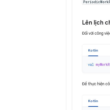
PeriodicWork
Lên lịch 
Đối với công vi
Kotlin
val
myWorkR
Để thực hiện cô
Kotlin