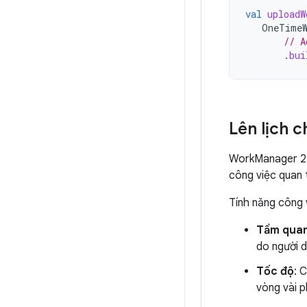
val
uploadW
OneTimeW
// A
.
bui
Lên lịch c
WorkManager 2.7
công việc quan 
Tính năng công 
Tầm quan
do người 
Tốc độ
: 
vòng vài p