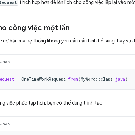
Request
thích hợp hơn để lên lịch cho công việc lặp lại vào mộ
cho công việc một lần
ệc cơ bản mà hệ thống không yêu cầu cấu hình bổ sung, hãy sử
Java
equest
=
OneTimeWorkRequest
.
from
(
MyWork
::
class
.
java
)
ng việc phức tạp hơn, bạn có thể dùng trình tạo:
Java