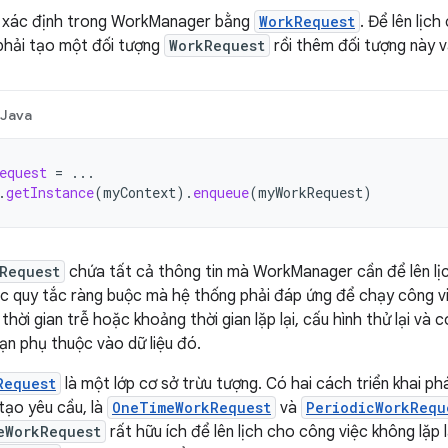
 xác định trong WorkManager bằng
WorkRequest
. Để lên lịc
 phải tạo một đối tượng
WorkRequest
rồi thêm đối tượng này v
Java
equest
=
...
.
getInstance
(
myContext
).
enqueue
(
myWorkRequest
)
Request
chứa tất cả thông tin mà WorkManager cần để lên lịc
 quy tắc ràng buộc mà hệ thống phải đáp ứng để chạy công việc
hời gian trễ hoặc khoảng thời gian lặp lại, cấu hình thử lại và 
ạn phụ thuộc vào dữ liệu đó.
Request
là một lớp cơ sở trừu tượng. Có hai cách triển khai ph
tạo yêu cầu, là
OneTimeWorkRequest
và
PeriodicWorkRequ
eWorkRequest
rất hữu ích để lên lịch cho công việc không lặp lạ