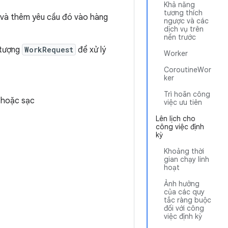
Khả năng
tương thích
và thêm yêu cầu đó vào hàng
ngược và các
dịch vụ trên
nền trước
 tượng
WorkRequest
để xử lý
Worker
CoroutineWor
ker
Trì hoãn công
i hoặc sạc
việc ưu tiên
Lên lịch cho
công việc định
kỳ
Khoảng thời
gian chạy linh
hoạt
Ảnh hưởng
của các quy
tắc ràng buộc
đối với công
việc định kỳ