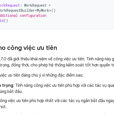
orkRequest
:
WorkRequest
=
orkRequestBuilder<MyWork>
()
dditional configuration
ld
()
ho công việc ưu tiên
.0 đã giới thiệu khái niệm về công việc ưu tiên. Tính năng này
trọng, đồng thời, cho phép hệ thống kiểm soát tốt hơn quyền t
việc ưu tiên đáng chú ý vì những đặc điểm sau:
 trọng
: Tính năng công việc ưu tiên phù hợp với các tác vụ qu
dùng bắt đầu.
Công việc ưu tiên phù hợp nhất với các tác vụ ngắn bắt đầu nga
hút.